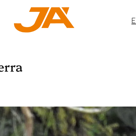
E
erra