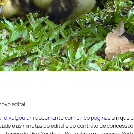
novo edital
hor divulgou um documento com cinco páginas
em que bi
lidade e às minutas do edital e do contrato de concessão
botânica do Rio Grande do Sul, extinta no governo Sarto