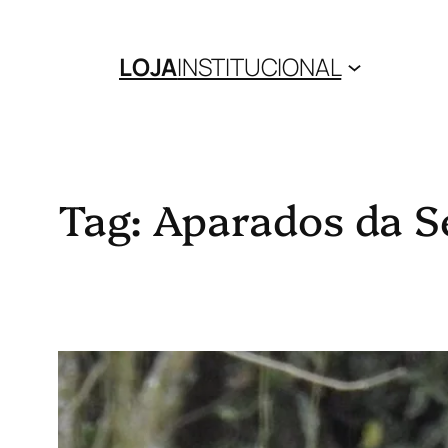
Pular
para
LOJA
INSTITUCIONAL
o
conteúdo
Tag:
Aparados da S