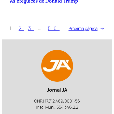
As breguices de Donald Trump
1
2
3
…
50
Próxima página
→
Jornal JÁ
CNPJ 17.712.469/0001-56
Insc. Mun.: 554.346.2.2