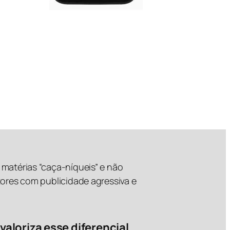
matérias “caça-níqueis” e não
tores com publicidade agressiva e
valoriza esse diferencial