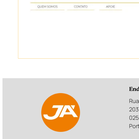
End
Rua
203
025
Port