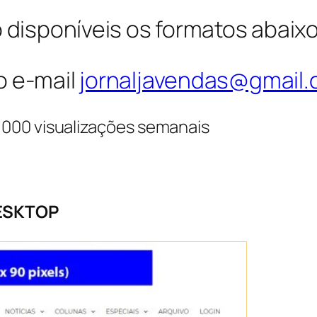
o disponíveis os formatos abaix
o e-mail
jornaljavendas@gmail
.000 visualizações semanais
ESKTOP