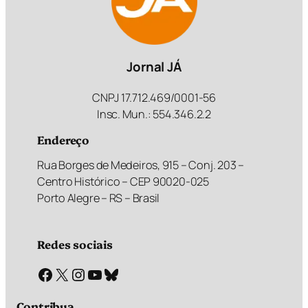
Jornal JÁ
CNPJ 17.712.469/0001-56
Insc. Mun.: 554.346.2.2
Endereço
Rua Borges de Medeiros, 915 – Conj. 203 –
Centro Histórico – CEP 90020-025
Porto Alegre – RS – Brasil
Redes sociais
Facebook
X
Instagram
Youtube
Bluesky
Contribua