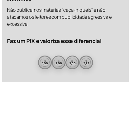
Não publicamos matérias “caça-níqueis” e não
atacamos os leitores com publicidade agressiva e
excessiva.
Faz um PIX e valoriza esse diferencial
R$
R$
R$
R$
1,00
2,00
5,00
?,??