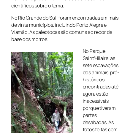
científicos sobre o tema.
No Rio Grande do Sul, foram encontradas em mais
de vinte municípios, incluindo Porto Alegre e
Viamão. As paleotocas são comuns ao redor da
base dos morros.
No Parque
Saint’Hilaire, as
sete escavações
dos animais pré-
históricos
encontradas até
agora estão
inacessíveis
porque tiveram
partes
desabadas. As
fotos feitas com