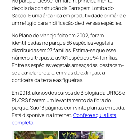
No parque, eles se formaram, principalmente,
depois da construção da Barragem Lomba do
Sabão. É uma área rica em produtividade primária e
um refúgio para nidificação de diversas espécies.
No Plano de Manejo feito em 2002, foram
identificadas no parque 56 espécies vegetais
distribuídas em 27 famílias. Estima-se que esse
número ultrapasse as 161 espécies e 54 famílias.
Entre as espécies vegetais ameaçadas, destacam-
se a canela-preta e, em vias de extinção, a
corticeira da terra e as figueiras.
Em 2018, alunos dos cursos de Biologia da UFRGS e
PUCRS fizeram um levantamento da flora do
parque. São 13 páginas com vinte plantas em cada.
Está disponível na internet.
Confere aqui a lista
completa.