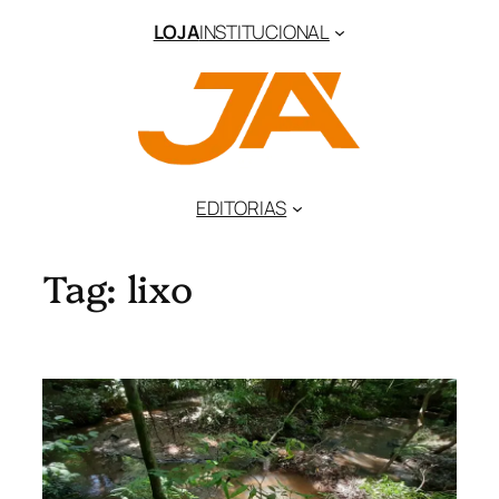
Pular
LOJA
INSTITUCIONAL
para
o
conteúdo
EDITORIAS
Tag:
lixo