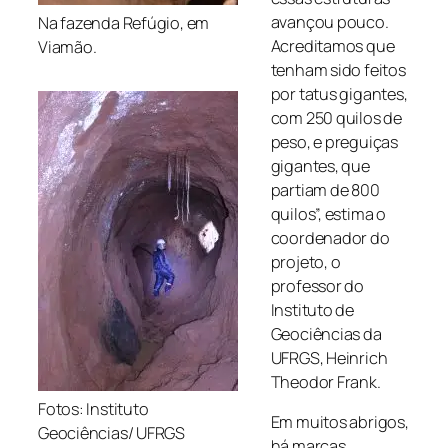
avançou pouco.
Na fazenda Refúgio, em
Acreditamos que
Viamão.
tenham sido feitos
por tatus gigantes,
com 250 quilos de
peso, e preguiças
gigantes, que
partiam de 800
quilos”, estima o
coordenador do
projeto, o
professor do
Instituto de
Geociências da
UFRGS, Heinrich
Theodor Frank.
Fotos: Instituto
Em muitos abrigos,
Geociências/ UFRGS
há marcas