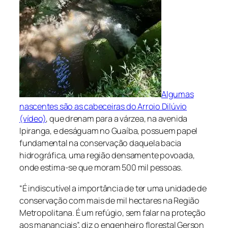
Algumas
nascentes são as cabeceiras do Arroio Dilúvio
(vídeo)
, que drenam para a várzea, na avenida
Ipiranga, e deságuam no Guaíba, possuem papel
fundamental na conservação daquela bacia
hidrográfica, uma região densamente povoada,
onde estima-se que moram 500 mil pessoas.
“É indiscutível a importância de ter uma unidade de
conservação com mais de mil hectares na Região
Metropolitana. É um refúgio, sem falar na proteção
aos mananciais”, diz o engenheiro florestal Gerson