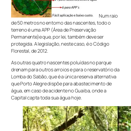
Num raio
de 50 metros no entorno das nascentes, todo o
terreno é uma APP (Área de Preservação
Permanente)e que, por lei, também deve ser
protegida. A legislação, neste caso, é o Código
Florestal, de 2012.
As outras quatro nascentes poluídas no parque
drenam para outros arroios e para o reservatório da
Lomba do Sabão, que é a única reserva alternativa
que Porto Alegre dispõe para abastecimento de
água, em caso de acidente no Guaiba, onde a
Capital capta toda sua água hoje.