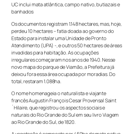
UC inclui mata atlântica, campo nativo, butiazais e
banhados
Os documentos registram 1.148 hectares, mas, hoje,
perdeu 10 hectares – fatia doada ao governo do
Estado para instalar uma Unidade de Pronto
Atendimento (UPA) -, e outros 50 hectares de áreas
invadidas para habitação. As ocupações
irregulares começaram nos anos de 1940. Nesse
novo mapa do parque de Viamão, a Prefeitura já
deixou fora essa área ocupada por moradias. Do
total, restaram 1.088ha.
O nome homenageia o naturalista e viajante
francês Augustin François Cesar Provensal Saint
´Hilaire, que registrou os aspectos sociais e
naturais do Rio Grande do Sul em seu livro Viagem
ao Rio Grande do Sul, de 1820.