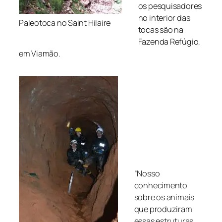
os pesquisadores
no interior das
Paleotoca no Saint Hilaire
tocas são na
Fazenda Refúgio,
em Viamão.
“Nosso
conhecimento
sobre os animais
que produziram
essas estruturas