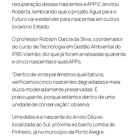
recuperação dessas nascentes e APP‘s”, anotou
Roberta, lembrando que o projeto Água para o
Futuro vai e estender para nascentes em outros
locais no Estado.
O professor Robson Garcia da Silva, coordenador
do curso de Tecnologia em Gestão Ambiental do
IFRS-Viamão, diz que já foram analisadas quarenta
e cinco nascentes e suas APPs.
“Dentro de vinte parâmetros qualitativos,
verificamos cinco nascentes degradadas e meia
dúzia moderadamente preservadas. É
preocupante, porque estamos dentro de uma
unidade de conservação”, observa.
Uma delas é a nascente do Arroio Dilúvio.
localizada ao Sul, próxima ao bairro Lomba do
Pinheiro, já no município de Porto Alegre.