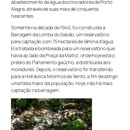
abastecimento de água dos moradores de Porto
Alegre, através de suas mais de cinquenta
nascentes.
Somente na década de 1940, foi construída a
Barragem da Lomba do Sabão, um reservatório
para captação com 75 hectares de lâmina d’água.
Era tratada e bombeada para um reservatório que
havia ao lado da Praça da Matriz, onde hoje está o
prédio do Parlamento gaúcho, e distribuída aos
moradores. Depois, o reservatório foi transferido
para a Hidráulica Moinhos de Vento, a fim de atingir
uma fatia maior da população. Hoje, não há mais
captação na barragem.