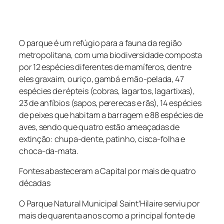
O parque é um refúgio para a fauna da região
metropolitana, com uma biodiversidade composta
por 12 espécies diferentes de mamíferos, dentre
eles graxaim, ouriço, gambá e mão-pelada, 47
espécies de répteis (cobras, lagartos, lagartixas),
23 de anfíbios (sapos, pererecas e rãs), 14 espécies
de peixes que habitam a barragem e 88 espécies de
aves, sendo que quatro estão ameaçadas de
extinção: chupa-dente, patinho, cisca-folha e
choca-da-mata.
Fontes abasteceram a Capital por mais de quatro
décadas
O Parque Natural Municipal Saint’Hilaire serviu por
mais de quarenta anos como a principal fonte de