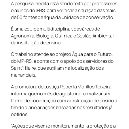
A pesquisa inédita está sendo feita por professores
e alunos do IFRS, para verificar a situação das mais
de 50 fontes de água da unidade de conservação.
É uma equipe multidisciplinar, das áreas de
Agronomia, Biologia, Química e Gestão Ambiental
da instituição de ensino.
O trabalho atende ao projeto Água para o Futuro,
do MP-RS, e conta com o apoio dos servidores do
Saint’Hilaire, que auxiliam na localização dos
mananciais.
A promotora de Justiça Roberta Morillos Teixeira
informa que no mês de agosto irá formalizar um
termo de cooperação com a instituição de ensino a
fim de planejar ações baseadas nos resultados já
obtidos.
“Ações que visem o monitoramento, a proteção e a