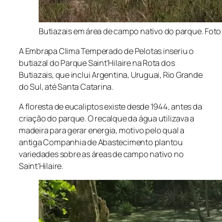
Butiazais em área de campo nativo do parque. Foto:
A Embrapa Clima Temperado de Pelotas inseriu o
butiazal do Parque Saint’Hilaire na Rota dos
Butiazais, que inclui Argentina, Uruguai, Rio Grande
do Sul, até Santa Catarina.
A floresta de eucaliptos existe desde 1944, antes da
criação do parque. O recalque da água utilizava a
madeira para gerar energia, motivo pelo qual a
antiga Companhia de Abastecimento plantou
variedades sobre as áreas de campo nativo no
Saint’Hilaire.