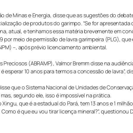
são de Minas e Energia, disse que as sugestões do deba
ercialização de produtos do garimpo. “Se for apresentada
a, atual, e tenhamos essa matéria brevemente em cond
/89 por meio de permissão de lavra garimpeira (PLG), qu
PM) –, após prévio licenciamento ambiental.
is Preciosos (ABRAMP), Valmor Bremm disse na audiênci
 esperar 10 anos para termos a concessão de lavra”, di
disse que o Sistema Nacional de Unidades de Conservaç
mas, segundo ele, isso é impossível na prática.
Xingu, que é a estadual do Pará, tem 13 anos e 1 milhão 
o é que eu vou tirar licença mineral?”, questionou D