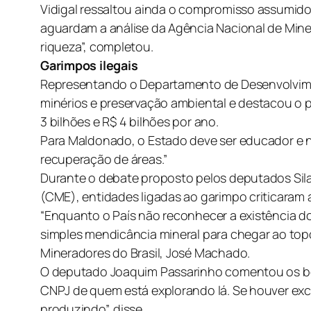
Vidigal ressaltou ainda o compromisso assumido
aguardam a análise da Agência Nacional de Min
riqueza”, completou.
Garimpos ilegais
Representando o Departamento de Desenvolvime
minérios e preservação ambiental e destacou o po
3 bilhões e R$ 4 bilhões por ano.
Para Maldonado, o Estado deve ser educador e n
recuperação de áreas.”
Durante o debate proposto pelos deputados Si
(CME), entidades ligadas ao garimpo criticaram 
“Enquanto o País não reconhecer a existência d
simples mendicância mineral para chegar ao topo
Mineradores do Brasil, José Machado.
O deputado Joaquim Passarinho comentou os ben
CNPJ de quem está explorando lá. Se houver exces
produzindo”, disse.