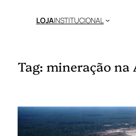
Pular
para
LOJA
INSTITUCIONAL
o
conteúdo
Tag:
mineração na