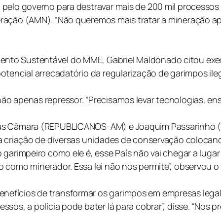
 pelo governo para destravar mais de 200 mil processos
eração (AMN). “Não queremos mais tratar a mineração a
nto Sustentável do MME, Gabriel Maldonado citou exem
tencial arrecadatório da regularização de garimpos ileg
ão apenas repressor. “Precisamos levar tecnologias, en
las Câmara (REPUBLICANOS-AM) e Joaquim Passarinho (
a criação de diversas unidades de conservação colocando
o garimpeiro como ele é, esse País não vai chegar a lu
 como minerador. Essa lei não nos permite”, observou o
efícios de transformar os garimpos em empresas legali
sos, a polícia pode bater lá para cobrar”, disse. “Nós p