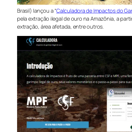
Brasil) lançou a “
Calculadora de Impactos do Gar
pela extração ilegal de ouro na Amazônia, a part
extração, área afetada, entre outros.