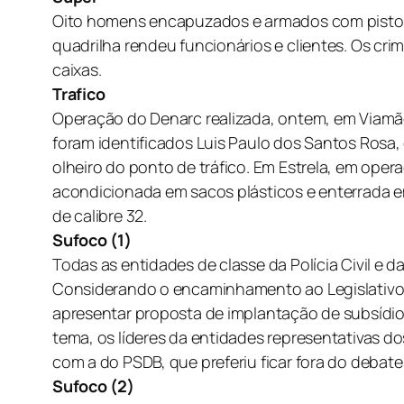
Oito homens encapuzados e armados com pistolas
quadrilha rendeu funcionários e clientes. Os cr
caixas.
Trafico
Operação do Denarc realizada, ontem, em Viamão
foram identificados Luis Paulo dos Santos Rosa
olheiro do ponto de tráfico. Em Estrela, em opera
acondicionada em sacos plásticos e enterrada em
de calibre 32.
Sufoco (1)
Todas as entidades de classe da Polícia Civil e da
Considerando o encaminhamento ao Legislativo d
apresentar proposta de implantação de subsídio 
tema, os líderes da entidades representativas d
com a do PSDB, que preferiu ficar fora do debate i
Sufoco (2)