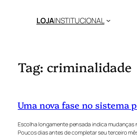
Pular
para
LOJA
INSTITUCIONAL
o
conteúdo
Tag:
criminalidade
Uma nova fase no sistema p
Escolha longamente pensada indica mudanças na
Poucos dias antes de completar seu terceiro mê