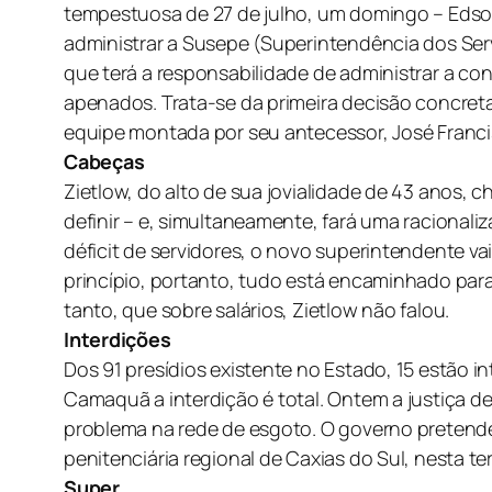
tempestuosa de 27 de julho, um domingo – Edson
administrar a Susepe (Superintendência dos Serv
que terá a responsabilidade de administrar a co
apenados. Trata-se da primeira decisão concret
equipe montada por seu antecessor, José Franc
Cabeças
Zietlow, do alto de sua jovialidade de 43 anos,
definir – e, simultaneamente, fará uma racional
déficit de servidores, o novo superintendente 
princípio, portanto, tudo está encaminhado par
tanto, que sobre salários, Zietlow não falou.
Interdições
Dos 91 presídios existente no Estado, 15 estão i
Camaquã a interdição é total. Ontem a justiça de
problema na rede de esgoto. O governo pretend
penitenciária regional de Caxias do Sul, nesta ter
Super