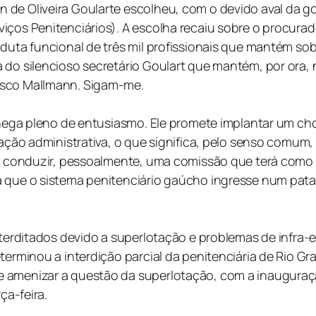
 de Oliveira Goularte escolheu, com o devido aval da 
iços Penitenciários). A escolha recaiu sobre o procura
nduta funcional de três mil profissionais que mantém so
a do silencioso secretário Goulart que mantém, por ora
isco Mallmann. Sigam-me.
 chega pleno de entusiasmo. Ele promete implantar um c
ização administrativa, o que significa, pelo senso comum
vai conduzir, pessoalmente, uma comissão que terá como
a que o sistema penitenciário gaúcho ingresse num pata
nterditados devido a superlotação e problemas de infra-
terminou a interdição parcial da penitenciária de Rio Gr
e amenizar a questão da superlotação, com a inauguraç
ça-feira.