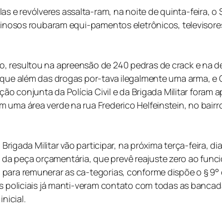
 e revólveres assalta-ram, na noite de quinta-feira, o
iminosos roubaram equi-pamentos eletrônicos, televisore
, resultou na apreensão de 240 pedras de crack e na d
, que além das drogas por-tava ilegalmente uma arma, e
ção conjunta da Polícia Civil e da Brigada Militar foram
 uma área verde na rua Frederico Helfeinstein, no bair
 Brigada Militar vão participar, na próxima terça-feira, d
a peça orçamentária, que prevê reajuste zero ao funci
para remunerar as ca-tegorias, conforme dispõe o § 9° d
os policiais já manti-veram contato com todas as bancad
nicial.