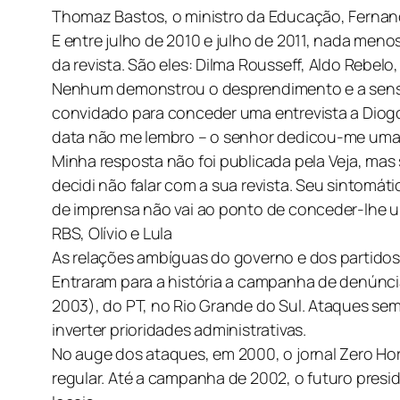
Thomaz Bastos, o ministro da Educação, Fernand
E entre julho de 2010 e julho de 2011, nada men
da revista. São eles: Dilma Rousseff, Aldo Rebel
Nenhum demonstrou o desprendimento e a sensate
convidado para conceder uma entrevista a Diogo
data não me lembro – o senhor dedicou-me uma c
Minha resposta não foi publicada pela Veja, mas 
decidi não falar com a sua revista. Seu sintomá
de imprensa não vai ao ponto de conceder-lhe um
RBS, Olívio e Lula
As relações ambíguas do governo e dos partidos
Entraram para a história a campanha de denúnci
2003), do PT, no Rio Grande do Sul. Ataques sem p
inverter prioridades administrativas.
No auge dos ataques, em 2000, o jornal Zero Hora
regular. Até a campanha de 2002, o futuro pres