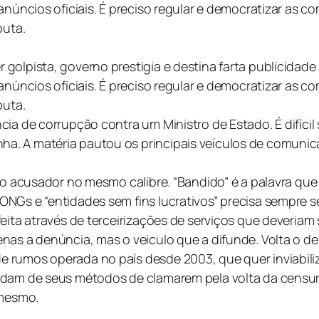
 anúncios oficiais. É preciso regular e democratizar as
puta.
 golpista, governo prestigia e destina farta publicida
 anúncios oficiais. É preciso regular e democratizar as
puta.
ia de corrupção contra um Ministro de Estado. É difícil 
. A matéria pautou os principais veículos de comunica
ao acusador no mesmo calibre. “Bandido” é a palavra que
ONGs e “entidades sem fins lucrativos” precisa sempre 
eita através de terceirizações de serviços que deveriam 
enas a denúncia, mas o veiculo que a difunde. Volta o 
rumos operada no país desde 2003, que quer inviabiliza
rdam de seus métodos de clamarem pela volta da censur
 mesmo.