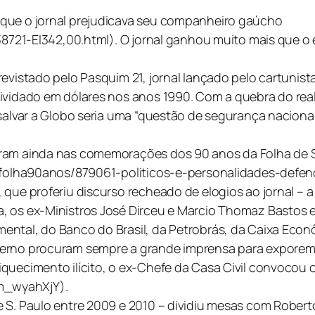
 que o jornal prejudicava seu companheiro gaúcho
I38721-EI342,00.html). O jornal ganhou muito mais que o
revistado pelo Pasquim 21, jornal lançado pelo cartunis
ividado em dólares nos anos 1990. Com a quebra do real 
salvar a Globo seria uma “questão de segurança nacional
ram ainda nas comemorações dos 90 anos da Folha de S.
br/folha90anos/879061-politicos-e-personalidades-defe
 que proferiu discurso recheado de elogios ao jornal – 
 os ex-Ministros José Dirceu e Marcio Thomaz Bastos e 
ntal, do Banco do Brasil, da Petrobrás, da Caixa Econô
erno procuram sempre a grande imprensa para exporem su
quecimento ilícito, o ex-Chefe da Casa Civil convocou o
m_wyahXjY).
 S. Paulo entre 2009 e 2010 – dividiu mesas com Robert