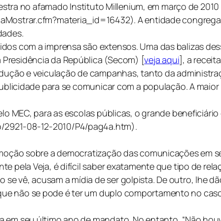
alestra no afamado Instituto Millenium, em março de 2010
iaMostrar.cfm?materia_id=16432). A entidade congrega 
dades.
dos com a imprensa são extensos. Uma das balizas dessas
 Presidência da República (Secom) [
veja aqui
], a receit
odução e veiculação de campanhas, tanto da administraç
 publicidade para se comunicar com a população. A maior
lo MEC, para as escolas públicas, o grande beneficiário 
/2921-08-12-2010/P4/pag4a.htm).
a moção sobre a democratização das comunicações em se
te pela Veja, é difícil saber exatamente que tipo de rel
e vê, acusam a mídia de ser golpista. De outro, lhe dã
ue não se pode é ter um duplo comportamento no caso. 
sa em seu último ano de mandato. No entanto, “Não hou