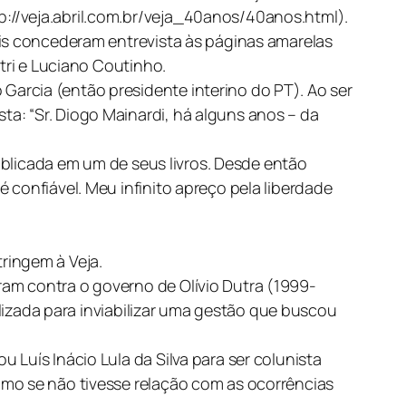
://veja.abril.com.br/veja_40anos/40anos.html).
ais concederam entrevista às páginas amarelas
tri e Luciano Coutinho.
arcia (então presidente interino do PT). Ao ser
a: “Sr. Diogo Mainardi, há alguns anos – da
publicada em um de seus livros. Desde então
 confiável. Meu infinito apreço pela liberdade
ringem à Veja.
am contra o governo de Olívio Dutra (1999-
ilizada para inviabilizar uma gestão que buscou
Luís Inácio Lula da Silva para ser colunista
omo se não tivesse relação com as ocorrências