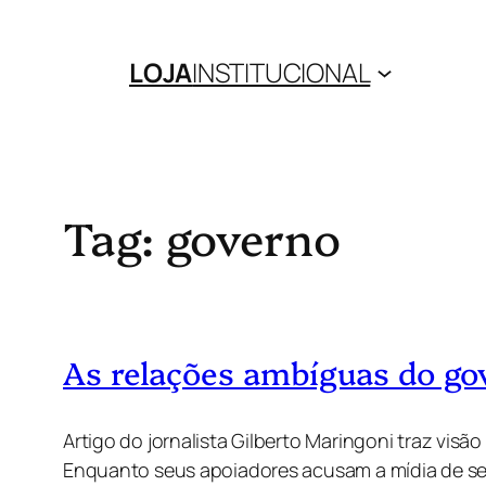
Pular
para
LOJA
INSTITUCIONAL
o
conteúdo
Tag:
governo
As relações ambíguas do go
Artigo do jornalista Gilberto Maringoni traz visã
Enquanto seus apoiadores acusam a mídia de ser