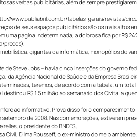
tosas verbas publicitárias, além de sempre prestigiarem s
tp://www.publiabril.com.br/tabelas-gerais/revistas/circu
preços de seus espaços publicitários são os mais altos e
em uma página indeterminada, a dolorosa fica por R$ 24
a/precos).
mobilística, gigantes da informática, monopólios do va
te de Steve Jobs – havia cinco inserções do governo fed
iça, da Agência Nacional de Saúde e da Empresa Brasilei
erminadas, teremos, de acordo com a tabela, um total d
destinou R$ 1,5 milhão ao semanário dos Civita, a quem
nfere ao informativo. Prova disso foi o comparecimento
em setembro de 2008. Nas comemorações, estiveram pres
irelles, o presidente do BNDES,
 Civil, Dilma Rousseff, o ex-ministro do meio ambiente, 