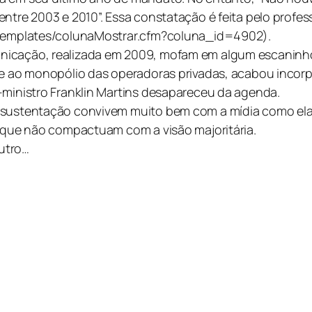
ntre 2003 e 2010”. Essa constatação é feita pelo profess
r/templates/colunaMostrar.cfm?coluna_id=4902).
nicação, realizada em 2009, mofam em algum escaninho
nte ao monopólio das operadoras privadas, acabou inco
-ministro Franklin Martins desapareceu da agenda.
e sustentação convivem muito bem com a mídia como ela
, que não compactuam com a visão majoritária.
utro…