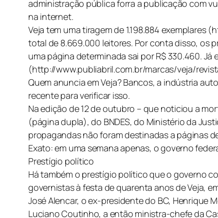
administração pública forra a publicação com vul
na internet.
Veja tem uma tiragem de 1.198.884 exemplares (ht
total de 8.669.000 leitores. Por conta disso, os 
uma página determinada sai por R$ 330.460. Já 
(http://www.publiabril.com.br/marcas/veja/revist
Quem anuncia em Veja? Bancos, a indústria auto
recente para verificar isso.
Na edição de 12 de outubro – que noticiou a mor
(página dupla), do BNDES, do Ministério da Just
propagandas não foram destinadas a páginas det
Exato: em uma semana apenas, o governo federal 
Prestígio político
Há também o prestígio político que o governo co
governistas à festa de quarenta anos de Veja, 
José Alencar, o ex-presidente do BC, Henrique Me
Luciano Coutinho, a então ministra-chefe da Casa