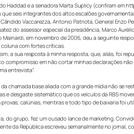
o Haddad e a senadora Marta Suplicy (confiram em http
os que seis integrantes dos altos escalões governament
o, Cândido Vaccarezza, Antonio Patriota, General Enzo Pe
z do assessor especial da presidência, Marco Aurélio G
 Mainardi, em novembro de 2006, deu a seguinte respost
oluna com fortes críticas.
sim, a sua resposta à minha resposta, que, aliás, foi re
tico compromisso em não cortar minhas declarações não é
a entrevista”.
 da chamada base aliada com a grande mídia não se rest
as e desgaste sistemático que os veículos da RBS mover
rovas, calúnias, mentiras e todo tipo de baixaria foi ut
, do grupo, fez um ousado lance de marketing. Convidou 
idente da República escreveu semanalmente no jornal, c