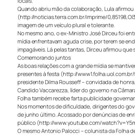
locais.
Quando abriu mão da colaboração, Lula afirmou
(http://noticias.terra.com.br/imprime/0,85198,O
imagem de um veículo plural e tolerante.
No mesmo ano, o ex-Ministro José Dirceu foi ent
mídia enfrentavam aguda crise, por terem se end
impagáveis. Lá pelas tantas, Dirceu afirmou que 
Comemorando juntos
As boas relações com a grande mídia se mantive
presentes à festa (http://www1.folha.uol.com.
presidente Dilma Rousseff – convidada de honra,
Candido Vaccarezza, líder do governo na Câmara,
Folha também recebe farta publicidade govername
Nos momentos de dificuldade, dirigentes do gov
de junho último. Acossado por denúncias de enri
público (http://www.youtube.com/watch?v=Y5
O mesmo Antonio Palocci – colunista da Folha de