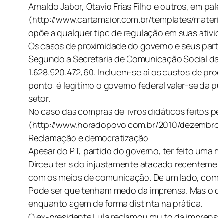
Arnaldo Jabor, Otavio Frias Filho e outros, em p
(http://www.cartamaior.com.br/templates/mater
opõe a qualquer tipo de regulação em suas ativi
Os casos de proximidade do governo e seus parti
Segundo a Secretaria de Comunicação Social da
1.628.920.472,60. Incluem-se aí os custos de pr
ponto: é legítimo o governo federal valer-se da
setor.
No caso das compras de livros didáticos feitos pe
(http://www.horadopovo.com.br/2010/dezembro
Reclamação e democratização
Apesar do PT, partido do governo, ter feito um
Dirceu ter sido injustamente atacado recentemen
com os meios de comunicação. De um lado, como s
Pode ser que tenham medo da imprensa. Mas o q
enquanto agem de forma distinta na prática.
O ex-presidente Lula reclamou muito da impren