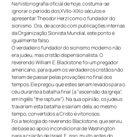
Na historiografia oficial de hoje, costuma-se
ignorar o período dos XVIIo-XIXo séculos e
apresentar Theodor Herzl como o fundador do
sionismo. Ora, de acordo com publicações internas
da Organização Sionista Mundial, este ponto é
igualmente falso.
O verdadeiro fundador do sionismo moderno não
era judeu, mas cristão dispensionalista. O
reverendo William E. Blackstone foi um pregador
americano, para quem os verdadeiros cristãos não
teriam de passar pelas provações no final dos
tempos. Ele pregou que estes seriam levados para o
céu durante a batalha final (a “ascensão da Igreja”,
em Inglês “the rapture”). Na sua opinião, os judeus
travariam esta batalha e sairiam dela, ao mesmo
tempo, convertidos a Cristo e vitoriosos.
Foi a teologia do reverendo Blackstone, que serviu
de base ao apoio incondicional de Washington
para a criação de Israel. E, isso, muito antes do