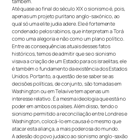
também.
Até quase ao final do século XIX o sionismo é, pois,
apenas um projeto puritano anglo-saxónico, ao
qual só uma elite judia adere. Ele é fortemente
condenado pelos rabinos, que interpretam a Torá
como uma alegoria e não como um plano político.
Entre as consequências atuais desses fatos
históricos, temos de admitir que se o sionismo
visava a criação de um Estado para os israelitas, ele
é também o fundamento da existência dos Estados
Unidos. Portanto, a questão de se saber se as
decisões políticas, de conjunto, são tomadas em
Washington ou em Telavive tem apenas um
interesse relativo. É a mesma ideologia que está no
poder em ambos os países. Além disso, tendo o
sionismo permitido a reconciliação entre Londres e
Washington, colocá-lo em causa é o mesmo que
atacar esta aliança, a mais poderosa do mundo.
A adesão do povo judaico ao sionismo anglo-saxão