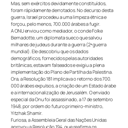
Mas, sem exércitos devidamente constituídos,
foram rápidamente derrotados. No decurso desta
guerra, Israel procedeu a uma limpeza étnica e
forçou, pelo menos, 700.000 árabes a fugir.
A ONU enviou como mediador, o conde Folke
Bernadotte, um diplomata sueco que salvou
milhares de judeus durante a guerra (2ª guerra
mundial). Ele descobriu que os dados
demográficos, fornecidos pelas autoridades
britânicas, estavam falseados e exigiu a plena
implementação do Plano de Partilha da Palestina.
Ora, a Resolução 181 implicava o retorno dos 700.
000 árabes expulsos, a criação de um Estado árabe
e a internacionalização de Jerusalém. O enviado
especial da Onu foi assassinado, a 17 de setembro
1948, por ordem do futuro primeiro-ministro,
Yitzhak Shamir.
Furiosa, a Assembleia Geral das Nações Unidas
aprovou a Resolução 194, que reafirma os