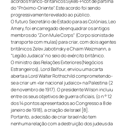
acordos franco-britânicos Sykes-Picot de partilha
do “Próximo-Oriente”. Este acordo foi sendo
progressivamente revelado ao público.
O futuro Secretário de Estado para as Colónias, Leo
Amery, foi encarregado de enquadrar os antigos
membros do “Zion Mule Corps” (Corpo sionista de
transporte com mulas) para criar, com dois agentes
britânicos Ze’ev Jabotinsky e Chaim Weizmann, a
“Legião Judaica” no seio do exército britânico.
O ministro das Relações Exteriores(Negócios
Estrangeiros), Lord Balfour, enviou uma carta
aberta a Lord Walter Rothschild comprometendo-
se a criar um «lar nacional judaico» na Palestina (2
de novembro de 1917). O presidente Wilson incluiu
entre os seus objetivos de guerra oficiais, (o n ° 12
dos 14 pontos apresentados ao Congresso a 8 de
janeiro de 1918), a criação de Israel [8].
Portanto, a decisão de criar Israel não tem
nenhuma relação com a destruição dos judeus da