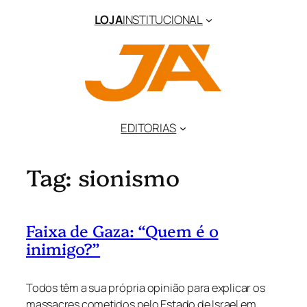
Pular
LOJA
INSTITUCIONAL
para
o
conteúdo
EDITORIAS
Tag:
sionismo
Faixa de Gaza: “Quem é o
inimigo?”
Todos têm a sua própria opinião para explicar os
massacres cometidos pelo Estado de Israel em