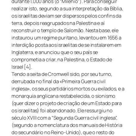
durante 1.000 anos (o “Milénio”). Para conseguir
realizar isto, segundo a sua interpretação da Bíblia,
os israelitas deviam ser dispersos pelos confins da
terra, depois reagrupados na Palestina e aí
reconstruir o templo de Salomão. Nesta base, ele
instaurou um regime puritano, levantou em 1656 a
interdição posta aos israelitas de se instalarem em
Inglaterra, e anunciou que o seu país se
comprometia a criar, na Palestina, o Estado de
Israel [4].
Tendo a seita de Cromwell sido, por seu turno,
derrubada no final da «Primeira Guerra civil
inglesa», os seus partidários mortos ou exilados, e a
monarquia anglicana restabelecida, o sionismo
(quer dizer o projeto de criação de um Estado para
os israelitas) foi abandonado. Ele ressurgiu no
século XVIII com a “Segunda Guerra civil inglesa”,
(segundo a nomenclatura dos manuais de História
do secundário no Reino-Unido), que o resto do