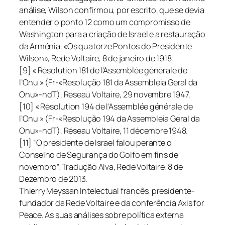
análise, Wilson confirmou, por escrito, que se devia
entender o ponto 12 como um compromisso de
Washington para a criação de Israel e a restauração
da Arménia. «Os quatorze Pontos do Presidente
Wilson», Rede Voltaire, 8 de janeiro de 1918.
[9] « Résolution 181 de l’Assemblée générale de
l’Onu » (Fr-«Resolução 181 da Assembleia Geral da
Onu»-ndT), Réseau Voltaire, 29 novembre 1947.
[10] « Résolution 194 de l’Assemblée générale de
l’Onu » (Fr-«Resolução 194 da Assembleia Geral da
Onu»-ndT), Réseau Voltaire, 11 décembre 1948.
[11] “O presidente de Israel falou perante o
Conselho de Segurança do Golfo em fins de
novembro”, Tradução Alva, Rede Voltaire, 8 de
Dezembro de 2013.
Thierry Meyssan Intelectual francês, presidente-
fundador da Rede Voltaire e da conferência Axis for
Peace. As suas análises sobre política externa