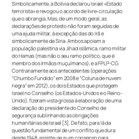
Simbolicamente, a Bolívia declarou Israel «Estado
terrorista» e revogou o acordo de livre-circulação
que o abrangia. Mas, de um modo geral, as
declarações de protesto não foram seguidas de
uma ajuda militar, à excepção das do Irã e
simbolicamente da Síria. Ambos apoiam a
população palestina via Jihad islâmica, ramo militar
do Hamas (mas não o seu ramo político, que é
membro dos Irmãos muçulmanos), e a FPLP-CG.
Contrariamente aos antecedentes (operações
“Chumbo Fundido” em 2008 e “Coluna de nuvem
negra” em 2012), os dois Estados que protegem
Israel no Conselho (os Estados-Unidos e o Reino-
Unido), fizeram vista grossa à elaboração de uma
declaração do presidente do Conselho de
segurança sublinhando as obrigações
humanitárias de Israel [3]. De fato, para lá da
questão fundamental de um conflito que dura
desde 1948, assiste-se a um consenso para