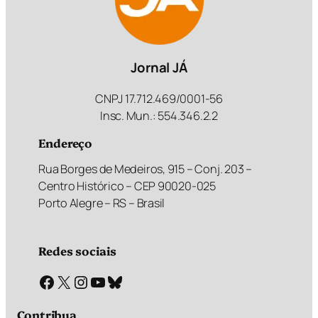
Jornal JÁ
CNPJ 17.712.469/0001-56
Insc. Mun.: 554.346.2.2
Endereço
Rua Borges de Medeiros, 915 – Conj. 203 –
Centro Histórico – CEP 90020-025
Porto Alegre – RS – Brasil
Redes sociais
Facebook
X
Instagram
Youtube
Bluesky
Contribua