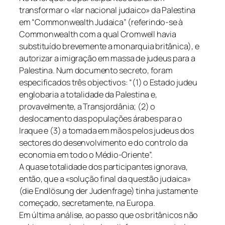
transformar o «lar nacional judaico» da Palestina
em “Commonwealth Judaica” (referindo-se à
Commonwealth com a qual Cromwell havia
substituído brevemente a monarquia britânica), e
autorizar a imigração em massa de judeus para a
Palestina. Num documento secreto, foram
especificados três objectivos: “(1) o Estado judeu
englobaria a totalidade da Palestina e,
provavelmente, a Transjordânia; (2) o
deslocamento das populações árabes para o
Iraque e (3) a tomada em mãos pelos judeus dos
sectores do desenvolvimento e do controlo da
economia em todo o Médio-Oriente”.
A quase totalidade dos participantes ignorava,
então, que a «solução final da questão judaica»
(die Endlösung der Judenfrage) tinha justamente
começado, secretamente, na Europa.
Em última análise, ao passo que os britânicos não