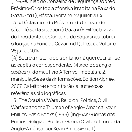
(Fr-«Reunião do Conselho de Segurança sobre o
Próximo-Oriente e a ofensiva israelita na Faixa de
Gaza»-ndT), Réseau Voltaire, 22 juillet 2014.
[3] « Déclaration du Président du Conseil de
sécurité sur la situation à Gaza » (Fr-«Declaração
do Presidente do Conselho de Segurança sobre a
situação na Faixa de Gaza»-ndT), Réseau Voltaire,
28 juillet 2014.
[4] Sobre a história do sionismo há que reportar-se
ao capítulo correspondente, («Israel e os anglo-
saxões»), do meu livro A Terrível impostura 2,
manipulações e desinformações, Edition Alphée,
2007. Os leitores encontrarão lá numerosas
referências bibliográficas .
[5] The Cousins’ Wars : Religion, Politics, Civil
Warfare and the Triumph of Anglo- America, Kevin
Phillips, Basic Books (1999) (Ing-«As Guerras dos
Primos: Religião, Política, Guerra Civil e o Triunfo da
Anglo-América, por Kevin Philips»- ndT).