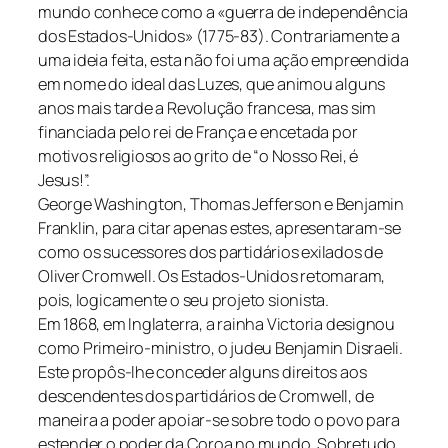
mundo conhece como a «guerra de independência
dos Estados-Unidos» (1775-83). Contrariamente a
uma ideia feita, esta não foi uma ação empreendida
em nome do ideal das Luzes, que animou alguns
anos mais tarde a Revolução francesa, mas sim
financiada pelo rei de França e encetada por
motivos religiosos ao grito de “o Nosso Rei, é
Jesus!”.
George Washington, Thomas Jefferson e Benjamin
Franklin, para citar apenas estes, apresentaram-se
como os sucessores dos partidários exilados de
Oliver Cromwell. Os Estados-Unidos retomaram,
pois, logicamente o seu projeto sionista.
Em 1868, em Inglaterra, a rainha Victoria designou
como Primeiro-ministro, o judeu Benjamin Disraeli.
Este propôs-lhe conceder alguns direitos aos
descendentes dos partidários de Cromwell, de
maneira a poder apoiar-se sobre todo o povo para
estender o poder da Coroa no mundo. Sobretudo,