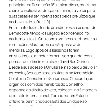
princípios da Resolução 181 e, além disso, proclama
o direito inalienável dos palestinianos a voltar para
suas casas e a ser indenizados pelos prejuízos que
acabavam de sofrer [10].
Entretanto, Israel, tendo prendido os assassinos de
Bernadotte, tendo-os julgado e condenado, foi
aceite no seio da Onu com a promessa de honrar as
resoluções. Mas, tudo isso não passava de
mentiras. Logo após os assassinos foram
anistiados, e o atirador tornou-se o guarda-costas
pessoal do primeiro-ministro David Ben Gurion.
Desde a sua adesão à Onu Israel não parou de violar
as resoluções, que se acumularam na Assembleia
Geral e no Conselho de Segurança. Os seus laços
orgânicos com dois membros do Conselho,
dispondo do direito de veto, colocam-no à margem
do direito internacional. Tornou-se um Estado
offshore
, permitindo aos Estados Unidos e ao