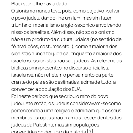
Blackstone lhe havia dado.
O sionismo nunca teve, pois, como objetivo «salvar
o povo judeu, dando-lhe um lar», mas sim fazer
triunfar o imperialismo anglo-saxónico envolvendo
nisso os israelitas. Além disso, não só o sionismo
não é um produto da cultura judaica (no sentido de
fé, tradições, costumes etc..), como a maioria dos
sionistas nunca foi judaica, enquanto a maioria dos
israelenses sionistas não são judeus. As referências
bíblicas omnipresentes no discurso oficialista
israelense, não refletem o pensamento da parte
crente do país e são destinadas, acima de tudo, a
convencer a população dos EUA.
Foi neste período que se criou o mito do povo
judeu. Até então, os judeus consideravam-se como
pertencendo a uma religião e admitiam que os seus
membros europeus não eram os descendentes dos
judeus da Palestina, mas sim populações
convertidas no decurso da história [7].