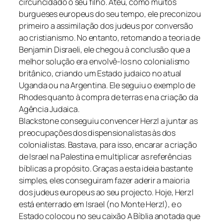
circuncidado o seu filho. Ateu, como muitos
burgueses europeus do seu tempo, ele preconizou
primeiro a assimilação dos judeus por conversão
ao cristianismo. No entanto, retomando a teoria de
Benjamin Disraeli, ele chegou à conclusão que a
melhor solução era envolvê-los no colonialismo
britânico, criando um Estado judaico no atual
Uganda ou na Argentina. Ele seguiu o exemplo de
Rhodes quanto à compra de terras e na criação da
Agência Judaica.
Blackstone conseguiu convencer Herzl a juntar as
preocupações dos dispensionalistas às dos
colonialistas. Bastava, para isso, encarar a criação
de Israel na Palestina e multiplicar as referências
bíblicas a propósito. Graças a esta ideia bastante
simples, eles conseguiram fazer aderir a maioria
dos judeus europeus ao seu projecto. Hoje, Herzl
está enterrado em Israel (no Monte Herzl), e o
Estado colocou no seu caixão A Bíblia anotada que