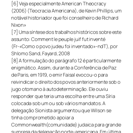
[6] Veja especialmente American Theocracy
(2006) (Teocracia Americana), de Kevin Phillips, um
notável historiador que foi conselheiro de Richard
Nixon»
[7] Uma síntese dos trabalhos históricos sobre este
assunto: Comment le peuple juif fut inventé
(Fr-«Como o povo judeu foi inventado»-ndT), por
Shlomo Sand, Fayard, 2008
[8] A formulação do parágrafo 12 é particularmente
enigmático. Assim, durante a Conferência de Paz
de Paris, em 1919, o emir Faisal evocou-o para
reivindicar o direito dos povos anteriormente sob o
jugo otomano à autodeterminação. Ele ouviu
responder que teria uma escolha entre uma Síria
colocada sob um ou sob vários mandatos. A
delegação Sionista argumentou que Wilson se
tinha comprometido apoiar a
Commonwealth(comunidade) judaica para grande
surpresa da delegação norte-americana. Em última