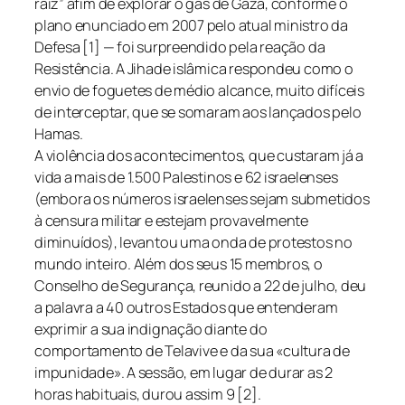
raiz” afim de explorar o gás de Gaza, conforme o
plano enunciado em 2007 pelo atual ministro da
Defesa [1] — foi surpreendido pela reação da
Resistência. A Jihade islâmica respondeu como o
envio de foguetes de médio alcance, muito difíceis
de interceptar, que se somaram aos lançados pelo
Hamas.
A violência dos acontecimentos, que custaram já a
vida a mais de 1.500 Palestinos e 62 israelenses
(embora os números israelenses sejam submetidos
à censura militar e estejam provavelmente
diminuídos), levantou uma onda de protestos no
mundo inteiro. Além dos seus 15 membros, o
Conselho de Segurança, reunido a 22 de julho, deu
a palavra a 40 outros Estados que entenderam
exprimir a sua indignação diante do
comportamento de Telavive e da sua «cultura de
impunidade». A sessão, em lugar de durar as 2
horas habituais, durou assim 9 [2].