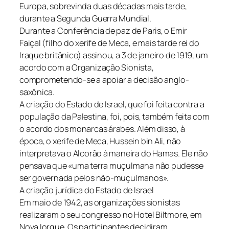
Europa, sobrevinda duas décadas mais tarde,
durante a Segunda Guerra Mundial.
Durante a Conferência de paz de Paris, o Emir
Faiçal (filho do xerife de Meca, e mais tarde rei do
Iraque britânico) assinou, a 3 de janeiro de 1919, um
acordo com a Organização Sionista,
comprometendo-se a apoiar a decisão anglo-
saxônica.
A criação do Estado de Israel, que foi feita contra a
população da Palestina, foi, pois, também feita com
o acordo dos monarcas árabes. Além disso, à
época, o xerife de Meca, Hussein bin Ali, não
interpretava o Alcorão à maneira do Hamas. Ele não
pensava que «uma terra muçulmana não pudesse
ser governada pelos não-muçulmanos».
A criação jurídica do Estado de Israel
Em maio de 1942, as organizações sionistas
realizaram o seu congresso no Hotel Biltmore, em
Nova Iorque. Os participantes decidiram