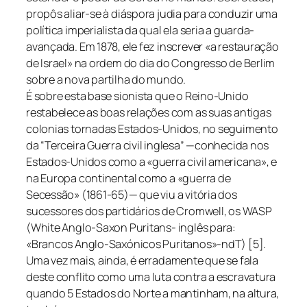
propôs aliar-se à diáspora judia para conduzir uma
política imperialista da qual ela seria a guarda-
avançada. Em 1878, ele fez inscrever «a restauração
de Israel» na ordem do dia do Congresso de Berlim
sobre a nova partilha do mundo.
É sobre esta base sionista que o Reino-Unido
restabelece as boas relações com as suas antigas
colonias tornadas Estados-Unidos, no seguimento
da “Terceira Guerra civil inglesa” —conhecida nos
Estados-Unidos como a «guerra civil americana», e
na Europa continental como a «guerra de
Secessão» (1861-65)— que viu a vitória dos
sucessores dos partidários de Cromwell, os WASP
(White Anglo-Saxon Puritans- inglês para:
«Brancos Anglo-Saxónicos Puritanos»-ndT) [5].
Uma vez mais, ainda, é erradamente que se fala
deste conflito como uma luta contra a escravatura
quando 5 Estados do Norte a mantinham, na altura,