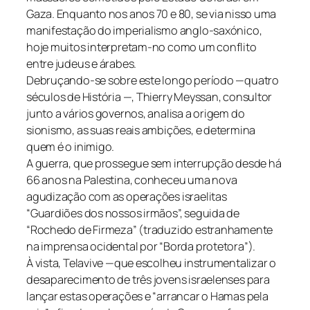
Gaza. Enquanto nos anos 70 e 80, se via nisso uma
manifestação do imperialismo anglo-saxónico,
hoje muitos interpretam-no como um conflito
entre judeus e árabes.
Debruçando-se sobre este longo período —quatro
séculos de História —, Thierry Meyssan, consultor
junto a vários governos, analisa a origem do
sionismo, as suas reais ambições, e determina
quem é o inimigo.
A guerra, que prossegue sem interrupção desde há
66 anos na Palestina, conheceu uma nova
agudização com as operações israelitas
“Guardiões dos nossos irmãos”, seguida de
“Rochedo de Firmeza” (traduzido estranhamente
na imprensa ocidental por “Borda protetora”).
À vista, Telavive —que escolheu instrumentalizar o
desaparecimento de três jovens israelenses para
lançar estas operações e “arrancar o Hamas pela