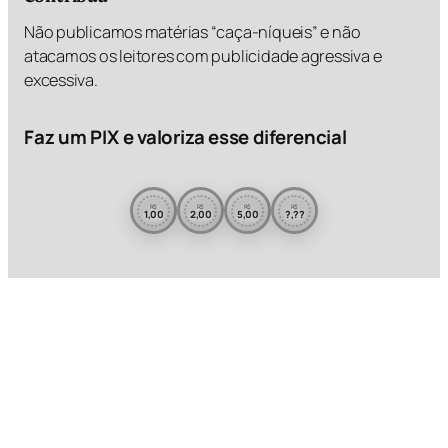
Não publicamos matérias “caça-níqueis” e não
atacamos os leitores com publicidade agressiva e
excessiva.
Faz um PIX e valoriza esse diferencial
R$
R$
R$
R$
1,00
2,00
5,00
?,??