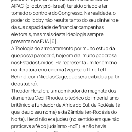
AIPAC (o lobby pró-Israel) ter sido criado e ter
tomado o controle do Congresso. Na realidade, o
poder do lobby não resulta tanto do seu dinheiro e
da sua capacidade de financiar campanhas
eleitorais, mas mais desta ideologia sempre
presente nos EUA [6].
A Teologia do arrebatamento por muito estúpida
que possa parecer é, hoje em dia, muito poderosa
nos Estados Unidos. Ela representa um fenômeno
na literatura e no cinema (veja-se o filme Left
Behind, com Nicolas Cage, que será exibido a partir
de outubro).
Theodor Herzl era um admirador do magnata dos
diamantes Cecil Rhodes, o teórico do imperialismo
britânico e fundador da África do Sul, da Rodésia (à
qual deu o seu nome) e da Zâmbia (ex-Rodésia do
Norte). Herzl não era judeu (no sentido em que não
praticava a fé do judaísmo -ndT), e não havia