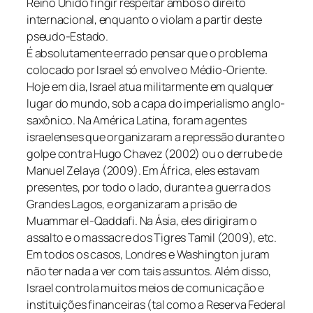
Reino Unido fingir respeitar ambos o direito
internacional, enquanto o violam a partir deste
pseudo-Estado.
É absolutamente errado pensar que o problema
colocado por Israel só envolve o Médio-Oriente.
Hoje em dia, Israel atua militarmente em qualquer
lugar do mundo, sob a capa do imperialismo anglo-
saxônico. Na América Latina, foram agentes
israelenses que organizaram a repressão durante o
golpe contra Hugo Chavez (2002) ou o derrube de
Manuel Zelaya (2009). Em África, eles estavam
presentes, por todo o lado, durante a guerra dos
Grandes Lagos, e organizaram a prisão de
Muammar el-Qaddafi. Na Ásia, eles dirigiram o
assalto e o massacre dos Tigres Tamil (2009), etc.
Em todos os casos, Londres e Washington juram
não ter nada a ver com tais assuntos. Além disso,
Israel controla muitos meios de comunicação e
instituições financeiras (tal como a Reserva Federal