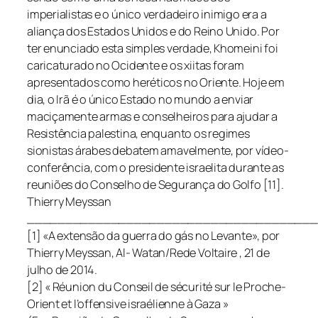
imperialistas e o único verdadeiro inimigo era a
aliança dos Estados Unidos e do Reino Unido. Por
ter enunciado esta simples verdade, Khomeini foi
caricaturado no Ocidente e os xiitas foram
apresentados como heréticos no Oriente. Hoje em
dia, o Irã é o único Estado no mundo a enviar
maciçamente armas e conselheiros para ajudar a
Resistência palestina, enquanto os regimes
sionistas árabes debatem amavelmente, por vídeo-
conferência, com o presidente israelita durante as
reuniões do Conselho de Segurança do Golfo [11].
Thierry Meyssan
______________________________________
[1] «A extensão da guerra do gás no Levante», por
Thierry Meyssan, Al- Watan/Rede Voltaire , 21 de
julho de 2014.
[2] « Réunion du Conseil de sécurité sur le Proche-
Orient et l’offensive israélienne à Gaza »