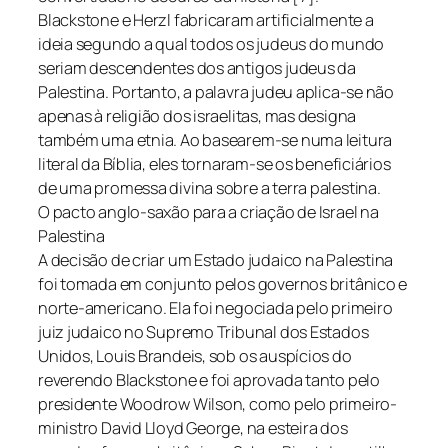
Blackstone e Herzl fabricaram artificialmente a
ideia segundo a qual todos os judeus do mundo
seriam descendentes dos antigos judeus da
Palestina. Portanto, a palavra judeu aplica-se não
apenas à religião dos israelitas, mas designa
também uma etnia. Ao basearem-se numa leitura
literal da Bíblia, eles tornaram-se os beneficiários
de uma promessa divina sobre a terra palestina.
O pacto anglo-saxão para a criação de Israel na
Palestina
A decisão de criar um Estado judaico na Palestina
foi tomada em conjunto pelos governos britânico e
norte-americano. Ela foi negociada pelo primeiro
juiz judaico no Supremo Tribunal dos Estados
Unidos, Louis Brandeis, sob os auspícios do
reverendo Blackstone e foi aprovada tanto pelo
presidente Woodrow Wilson, como pelo primeiro-
ministro David Lloyd George, na esteira dos