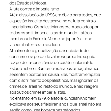
dos Estados Unidos).
A luta contra o imperialismo
Até à dissolução da URSS era óbvio para todos, que
a questão israelita destacava-se na luta contra o
imperialismo. Os palestinianos eram apoiados por
todos os anti- imperialistas do mundo – até os
membros do Exército Vermelho japonês — que
vinham bater-se ao seu lado.
Atualmente, a globalização da sociedade de
consumo, e a perda de valores que se lhe seguiu,
fez perder a consciência do caráter colonial do
Estado hebreu. Somente os árabes e muçulmanos
se sentem postos em causa. Eles mostram empatia
com o sofrimento dos palestinos, mas ignoram os
crimes de Israel no resto do mundo, e não reagem
aos outros crimes imperialistas.
No entanto, em 1979, o aiatola Ruhollah Khomeini
explicava aos seus fieis iranianos, que Israel não era
senão como uma boneca nas mãos dos