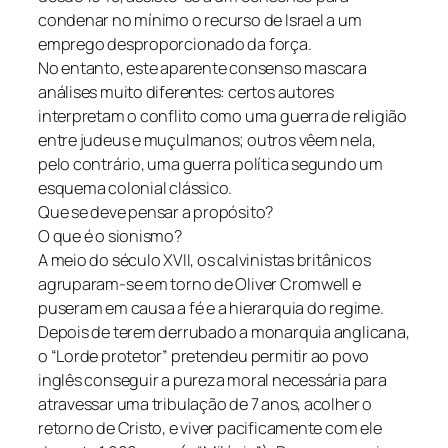
condenar no mínimo o recurso de Israel a um
emprego desproporcionado da força.
No entanto, este aparente consenso mascara
análises muito diferentes: certos autores
interpretam o conflito como uma guerra de religião
entre judeus e muçulmanos; outros vêem nela,
pelo contrário, uma guerra política segundo um
esquema colonial clássico.
Que se deve pensar a propósito?
O que é o sionismo?
A meio do século XVII, os calvinistas britânicos
agruparam-se em torno de Oliver Cromwell e
puseram em causa a fé e a hierarquia do regime.
Depois de terem derrubado a monarquia anglicana,
o “Lorde protetor” pretendeu permitir ao povo
inglês conseguir a pureza moral necessária para
atravessar uma tribulação de 7 anos, acolher o
retorno de Cristo, e viver pacificamente com ele