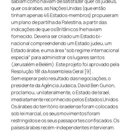
sabiam como haviam de satisfazer quer os judeus,
quer os árabes, as Nações Unidas (que então
tinham apenas 46 Estados-membros) propuseram
um plano de partilha da Palestina, a partir das
indicações de que os Britânicos lhe haviam
fornecido. Deveria ser criado um Estado bi-
nacional compreendendo um Estado judeu, um
Estado árabe, e uma área “sob regime internacional
especial” para administrar os lugares santos
(Jerusalém e Belém). Este projeto foi aprovado pela
Resolução 181 da Assembleia Geral [9] .
Sem esperar pelo resultado das negociações, o
presidente da Agência Judaica, David Ben Gurion,
proclamou, unilateralmente, o Estado de Israel,
imediatamente reconhecido pelos Estados Unidos.
Os árabes do território israelense foram colocados
sob lei marcial, os seus movimentos foram
restringidos e os seus passaportes confiscados. Os
países árabes recém-independentes intervieram.