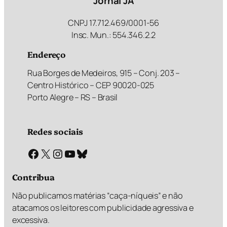
Jornal JÁ
CNPJ 17.712.469/0001-56
Insc. Mun.: 554.346.2.2
Endereço
Rua Borges de Medeiros, 915 – Conj. 203 –
Centro Histórico – CEP 90020-025
Porto Alegre – RS – Brasil
Redes sociais
Facebook
X
Instagram
Youtube
Bluesky
Contribua
Não publicamos matérias “caça-níqueis” e não
atacamos os leitores com publicidade agressiva e
excessiva.