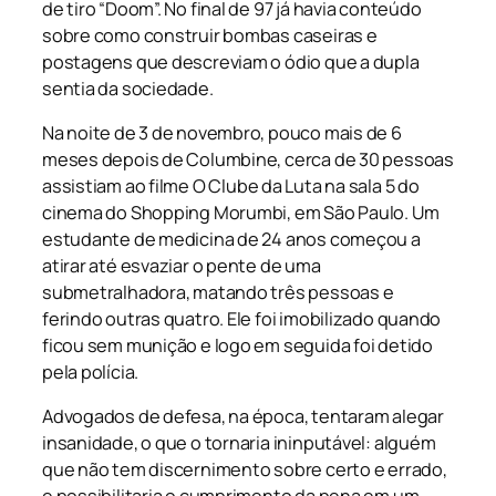
de tiro “Doom”. No final de 97 já havia conteúdo
sobre como construir bombas caseiras e
postagens que descreviam o ódio que a dupla
sentia da sociedade.
Na noite de 3 de novembro, pouco mais de 6
meses depois de Columbine, cerca de 30 pessoas
assistiam ao filme
O Clube da Luta
na sala 5 do
cinema do Shopping Morumbi, em São Paulo. Um
estudante de medicina de 24 anos começou a
atirar até esvaziar o pente de uma
submetralhadora, matando três pessoas e
ferindo outras quatro. Ele foi imobilizado quando
ficou sem munição e logo em seguida foi detido
pela polícia.
Advogados de defesa, na época, tentaram alegar
insanidade, o que o tornaria ininputável: alguém
que não tem discernimento sobre certo e errado,