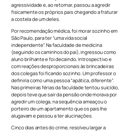
agressividade e, ao retornar, passou a agredir
fisicamente os próprios pais chegando a fraturar
a costela de um deles.
Por recomendação médica, foi morar sozinho em
São Paulo, para ter “uma vida social
independente”. Na faculdade de medicina
(seguindo os caminhos do pai), ingressou como
aluno brilhante e foi decaindo. Introspectivo e
com reações desproporcionais às brincadeiras
dos colegas foi ficando sozinho. Um professor o
definiria como uma pessoa “apática, diferente”.
Nas primeiras férias da faculdade tentou suicídio,
depois teve que sair da pensão onde morava por
agredir um colega, na sequência ameaçou o
porteiro de um apartamento que os pais lhe
alugavam e passou a ter alucinações.
Cinco dias antes do crime, resolveu largar a