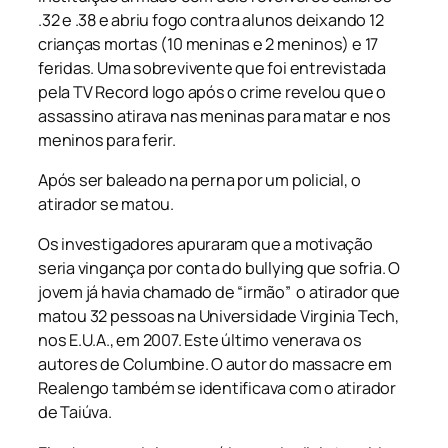
.32 e .38 e abriu fogo contra alunos deixando 12
crianças mortas (10 meninas e 2 meninos) e 17
feridas. Uma sobrevivente que foi entrevistada
pela TV Record logo após o crime revelou que o
assassino atirava nas meninas para matar e nos
meninos para ferir.
Após ser baleado na perna por um policial, o
atirador se matou.
Os investigadores apuraram que a motivação
seria vingança por conta do bullying que sofria. O
jovem já havia chamado de “irmão” o atirador que
matou 32 pessoas na Universidade Virginia Tech,
nos E.U.A., em 2007. Este último venerava os
autores de Columbine. O autor do massacre em
Realengo também se identificava com o atirador
de Taiúva.