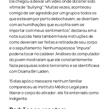
Ele chegou a deixar um vídeo onde dizia ter sido
vítima de “bullying”. “Muitas vezes, aconteceu
comigo de ser agredido por um grupo e todos os
que estavam por perto debochavam, se divertiam
com as humilhações que eu sofria sem se
importar com meus sentimentos”, declarou em a
nota suicida. Nela também havia instruções de
como deveriam ser feitas a retirada de seu corpo
e o sepultamento. Nenhuma pessoa “impura”
poderia tocar no cadáver. Análises do computador
do jovem mostraram que ele constantemente
fazia pesquisas sobre terrorismo e se identificava
com Osama Bin Laden.
15 dias após o massacre nenhum familiar
compareceu ao Instituto Médico Legal para
liberar o corpo do atirador: ele foi enterrado como
indigente.