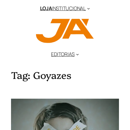
Pular
LOJA
INSTITUCIONAL
para
o
conteúdo
EDITORIAS
Tag:
Goyazes