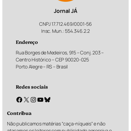
Jornal JÁ
CNPJ 17.712.469/0001-56
Insc. Mun.: 554.346.2.2
Endereço
Rua Borges de Medeiros, 915 – Conj. 203 –
Centro Histórico – CEP 90020-025
Porto Alegre – RS – Brasil
Redes sociais
Facebook
X
Instagram
Youtube
Bluesky
Contribua
Não publicamos matérias “caça-níqueis” e não
atacamos os leitores com publicidade agressiva e