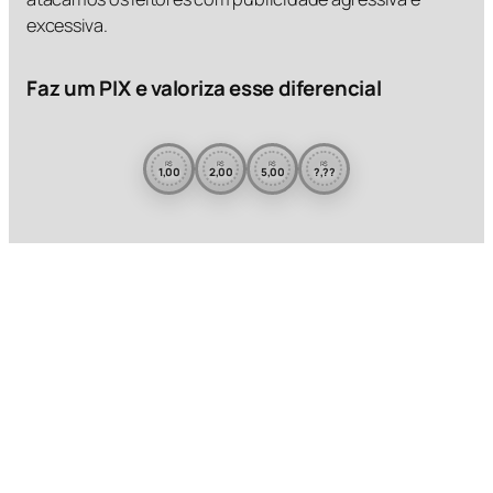
excessiva.
Faz um PIX e valoriza esse diferencial
R$
R$
R$
R$
1,00
2,00
5,00
?,??