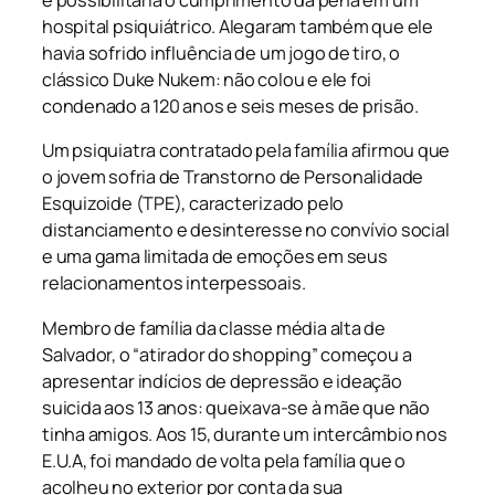
e possibilitaria o cumprimento da pena em um
hospital psiquiátrico. Alegaram também que ele
havia sofrido influência de um jogo de tiro, o
clássico Duke Nukem: não colou e ele foi
condenado a 120 anos e seis meses de prisão.
Um psiquiatra contratado pela família afirmou que
o jovem sofria de Transtorno de Personalidade
Esquizoide (TPE), caracterizado pelo
distanciamento e desinteresse no convívio social
e uma gama limitada de emoções em seus
relacionamentos interpessoais.
Membro de família da classe média alta de
Salvador, o “atirador do shopping” começou a
apresentar indícios de depressão e ideação
suicida aos 13 anos: queixava-se à mãe que não
tinha amigos. Aos 15, durante um intercâmbio nos
E.U.A, foi mandado de volta pela família que o
acolheu no exterior por conta da sua