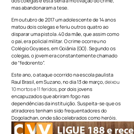
dos colegas e esta seria a motivação do crime,
mas abandonaram a tese.
Em outubro de 2017 um adolescente de 14 anos
matou dois colegas e feriu outros quatro ao
disparar uma pistola .40 da mãe, que assim como
o pai, era policial militar. O crime ocorreu no
Colégio Goyases, em Goiânia (GO). Segundo os
colegas, o jovem era constantemente chamado
de “fedorento”.
Este ano, o ataque ocorrido na escola paulista
Raul Brasil, em Suzano, no dia 13 de março,
deixou
10 mortos e 11 feridos
, por dois jovens
encapuzados que abriram fogo nas
dependências da instituição. Suspeita-se que os
atiradores tenham sido frequentadores do
Dogolachan, onde são celebrados como heróis.