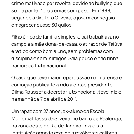
crime motivado por revolta, devido ao bullying que
sofria por ter “problemas com peso”. Em 1999,
segundo a diretora Oliveira, o jovem conseguiu
emagrecer quase 30 quilos.
Filho único de família simples, o pai trabalhava no
campo e a mãe dona-de-casa, o atirador de Taiúva
era tido como bom aluno, sem problemas com
disciplina e sem inimigos. Saía pouco e não tinha
namorada.
Luto nacional
O caso que teve maior repercussão na imprensa e
comoção pública, levando a então presidente
Dilma Roussef a decretar luto nacional, teve início
na manhã de 7 de abril de 2011.
Um rapaz com 23 anos, ex-aluno da Escola
Municipal Tasso da Silveira, no bairro de Realengo,
na zona oeste do Rio de Janeiro, invadiu a
instituição armado com dois revólveres calibres