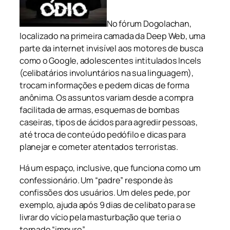
No fórum Dogolachan,
localizado na primeira camada da Deep Web, uma
parte da internet invisível aos motores de busca
como o Google, adolescentes intitulados Incels
(celibatários involuntários na sua linguagem),
trocam informações e pedem dicas de forma
anônima. Os assuntos variam desde a compra
facilitada de armas, esquemas de bombas
caseiras, tipos de ácidos para agredir pessoas,
até troca de conteúdo pedófilo e dicas para
planejar e cometer atentados terroristas.
Há um espaço, inclusive, que funciona como um
confessionário. Um “padre” responde às
confissões dos usuários. Um deles pede, por
exemplo, ajuda após 9 dias de celibato para se
livrar do vício pela masturbação que teria o
tornado “impuro”…