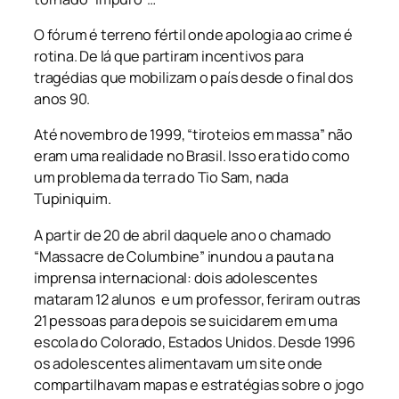
O fórum é terreno fértil onde apologia ao crime é
rotina. De lá que partiram incentivos para
tragédias que mobilizam o país desde o final dos
anos 90.
Até novembro de 1999, “tiroteios em massa” não
eram uma realidade no Brasil. Isso era tido como
um problema da terra do Tio Sam, nada
Tupiniquim.
A partir de 20 de abril daquele ano o chamado
“Massacre de Columbine” inundou a pauta na
imprensa internacional: dois adolescentes
mataram 12 alunos e um professor, feriram outras
21 pessoas para depois se suicidarem em uma
escola do Colorado, Estados Unidos. Desde 1996
os adolescentes alimentavam um site onde
compartilhavam mapas e estratégias sobre o jogo