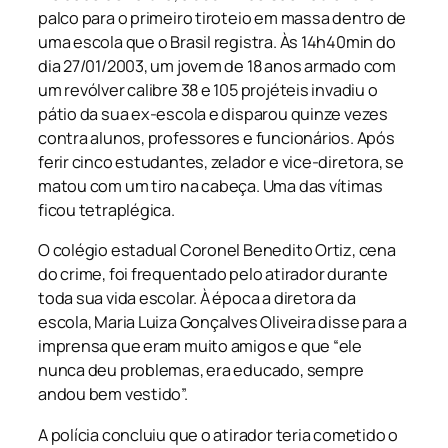
palco para o primeiro tiroteio em massa dentro de
uma escola que o Brasil registra. Às 14h40min do
dia 27/01/2003, um jovem de 18 anos armado com
um revólver calibre 38 e 105 projéteis invadiu o
pátio da sua ex-escola e disparou quinze vezes
contra alunos, professores e funcionários. Após
ferir cinco estudantes, zelador e vice-diretora, se
matou com um tiro na cabeça. Uma das vítimas
ficou tetraplégica.
O colégio estadual Coronel Benedito Ortiz, cena
do crime, foi frequentado pelo atirador durante
toda sua vida escolar. À época a diretora da
escola, Maria Luiza Gonçalves Oliveira disse para a
imprensa que eram muito amigos e que “ele
nunca deu problemas, era educado, sempre
andou bem vestido”.
A polícia concluiu que o atirador teria cometido o