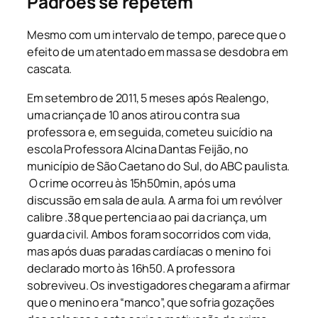
Padrões se repetem
Mesmo com um intervalo de tempo, parece que o
efeito de um atentado em massa se desdobra em
cascata.
Em setembro de 2011, 5 meses após Realengo,
uma criança de 10 anos atirou contra sua
professora e, em seguida, cometeu suicídio na
escola Professora Alcina Dantas Feijão, no
município de São Caetano do Sul, do ABC paulista.
O crime ocorreu às 15h50min, após uma
discussão em sala de aula. A arma foi um revólver
calibre .38 que pertencia ao pai da criança, um
guarda civil. Ambos foram socorridos com vida,
mas após duas paradas cardíacas o menino foi
declarado morto às 16h50. A professora
sobreviveu. Os investigadores chegaram a afirmar
que o menino era “manco”, que sofria gozações