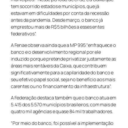
tem socorrido estados e municípios, que já
estavam em dificuldades por conta da recessão
antes da pandemia. Desde março, o banco já
emprestou mais de R$ 5 bilhões a esses entes
federativos”.
A Fenae observa ainda que a MP 995 “enfraquece o
banco e o desenvolvimento regional por ele
induzido porque pretende privatizar justamente as
áreas mais rentáveis da Caixa, que contribuem
significativamente para a capilaridade do banco e
seu efetivo papel social, seja no benefício aos mais
carentes ou no financiamento da infraestrutura”.
A Federação destaca também que o banco atua em
5.415 dos 5.570 municípios brasileiros, com mais de
quatro mil agências e quase 84 mil trabalhadores.
“Por meio do banco, foi possível a implementação