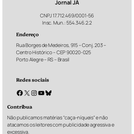
Jornal JÁ
CNPJ 17.712.469/0001-56
Insc. Mun.: 554.346.2.2
Endereço
Rua Borges de Medeiros, 915 – Conj. 203 –
Centro Histórico – CEP 90020-025
Porto Alegre – RS – Brasil
Redes sociais
Facebook
X
Instagram
Youtube
Bluesky
Contribua
Não publicamos matérias “caça-níqueis” e não
atacamos os leitores com publicidade agressiva e
excessiva.