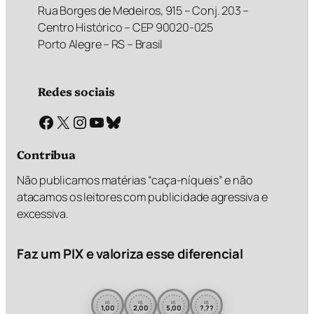
Rua Borges de Medeiros, 915 – Conj. 203 –
Centro Histórico – CEP 90020-025
Porto Alegre – RS – Brasil
Redes sociais
Facebook
X
Instagram
Youtube
Bluesky
Contribua
Não publicamos matérias “caça-níqueis” e não
atacamos os leitores com publicidade agressiva e
excessiva.
Faz um PIX e valoriza esse diferencial
R$
R$
R$
R$
1,00
2,00
5,00
?,??