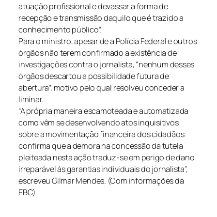
atuação profissional e devassar a forma de
recepção e transmissão daquilo que é trazido a
conhecimento público”.
Para o ministro, apesar de a Polícia Federal e outros
órgãos não terem confirmado a existência de
investigações contra o jornalista, “nenhum desses
órgãos descartou a possibilidade futura de
abertura”, motivo pelo qual resolveu conceder a
liminar.
“A própria maneira escamoteada e automatizada
como vêm se desenvolvendo atos inquisitivos
sobre a movimentação financeira dos cidadãos
confirma que a demora na concessão da tutela
pleiteada nesta ação traduz-se em perigo de dano
irreparável às garantias individuais do jornalista”,
escreveu Gilmar Mendes. (Com informações da
EBC)