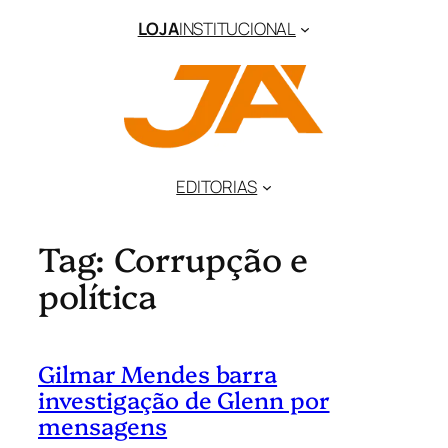
Pular
LOJA
INSTITUCIONAL
para
o
conteúdo
EDITORIAS
Tag:
Corrupção e
política
Gilmar Mendes barra
investigação de Glenn por
mensagens