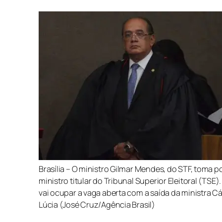
Brasília – O ministro Gilmar Mendes, do STF, toma 
ministro titular do Tribunal Superior Eleitoral (TSE)
vai ocupar a vaga aberta com a saída da ministra 
Lúcia (José Cruz/Agência Brasil)