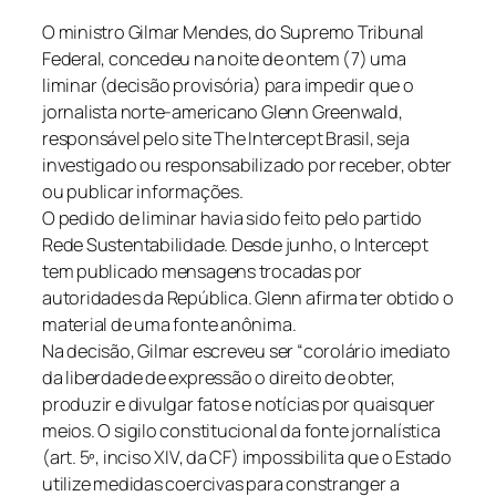
O ministro Gilmar Mendes, do Supremo Tribunal
Federal, concedeu na noite de ontem (7) uma
liminar (decisão provisória) para impedir que o
jornalista norte-americano Glenn Greenwald,
responsável pelo site The Intercept Brasil, seja
investigado ou responsabilizado por receber, obter
ou publicar informações.
O pedido de liminar havia sido feito pelo partido
Rede Sustentabilidade. Desde junho, o Intercept
tem publicado mensagens trocadas por
autoridades da República. Glenn afirma ter obtido o
material de uma fonte anônima.
Na decisão, Gilmar escreveu ser “corolário imediato
da liberdade de expressão o direito de obter,
produzir e divulgar fatos e notícias por quaisquer
meios. O sigilo constitucional da fonte jornalística
(art. 5º, inciso XIV, da CF) impossibilita que o Estado
utilize medidas coercivas para constranger a