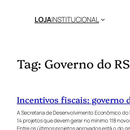
Pular
para
LOJA
INSTITUCIONAL
o
conteúdo
Tag:
Governo do R
Incentivos fiscais: governo
A Secretaria de Desenvolvimento Econômico do 
14 projetos que devem gerar no mínimo 118 novo
Entre os últimos projetos aprovados está o do g