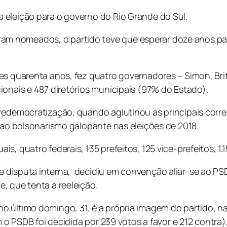
 eleição para o governo do Rio Grande do Sul.
 nomeados, o partido teve que esperar doze anos para 
es quarenta anos, fez quatro governadores – Simon, Brit
ionais e 487 diretórios municipais (97% do Estado).
redemocratização, quando aglutinou as principais corrent
r ao bolsonarismo galopante nas eleições de 2018.
, quatro federais, 135 prefeitos, 125 vice-prefeitos, 1.15
 disputa interna, decidiu em convenção aliar-se ao PS
, que tenta a reeleição.
 último domingo, 31, é a própria imagem do partido, na
m o PSDB foi decidida por 239 votos a favor e 212 contra