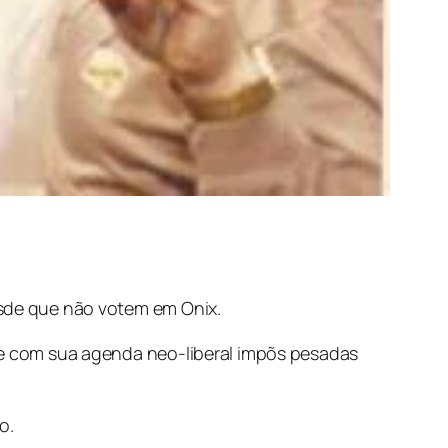
esde que não votem em Onix.
que com sua agenda neo-liberal impõs pesadas
o.