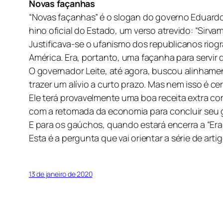
Novas façanhas
“Novas façanhas” é o slogan do governo Eduardo 
hino oficial do Estado, um verso atrevido: “Sirv
Justificava-se o ufanismo dos republicanos rio
América. Era, portanto, uma façanha para servir
O governador Leite, até agora, buscou alinhamen
trazer um alívio a curto prazo. Mas nem isso é cer
Ele terá provavelmente uma boa receita extra com
com a retomada da economia para concluir seu g
E para os gaúchos, quando estará encerra a “Er
Esta é a pergunta que vai orientar a série de ar
13 de janeiro de 2020