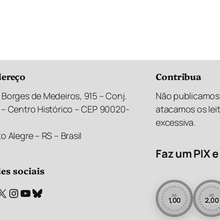
ereço
Contribua
 Borges de Medeiros, 915 – Conj.
Não publicamos 
 – Centro Histórico – CEP 90020-
atacamos os lei
excessiva.
o Alegre – RS – Brasil
Faz um PIX e 
es sociais
X
Instagram
Youtube
Bluesky
R$
R$
1,00
2,00