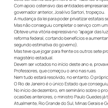
Com apoio ostensivo das entidades empresariais e
governador anterior, José Ivo Sartori, tropeçou.
A mudança da lei para poder privatizar estatais s
Mas não conseguiu completar o serviço com um p
Obteve uma vitória expressiva no “apagar das l
reforma federal, cortando benefícios e aumenta
segundo estimativa do governo).
Mas teve que jogar para frente os outros sete p
magistério estadual.
Devem ser votados no início deste ano e, provav
Professores, que começou o ano nas ruas.
Nem tudo estará resolvido, no entanto. O próprio
O Rio de Janeiro é o único Estado que conseguiu a
No início de dezembro, em seminário sobre o pr
ocasiões anteriores, o ministro Paulo Guedes já 
Atualmente, Rio Grande do Sul, Minas Gerais e G