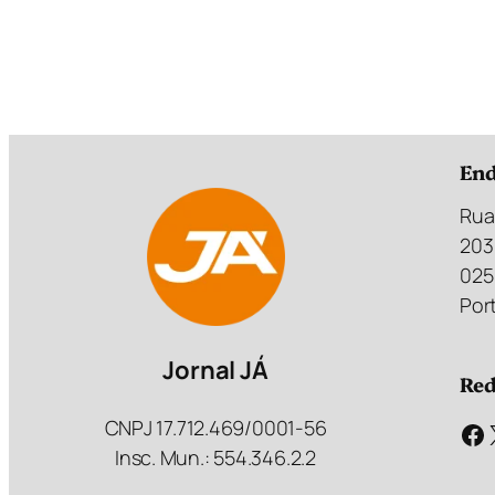
End
Rua
203
025
Port
Jornal JÁ
Red
CNPJ 17.712.469/0001-56
Facebook
Insc. Mun.: 554.346.2.2