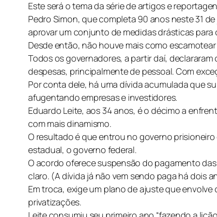
Este será o tema da série de artigos e reportag
Pedro Simon, que completa 90 anos neste 31 de jan
aprovar um conjunto de medidas drásticas para 
Desde então, não houve mais como escamotear o 
Todos os governadores, a partir daí, declarara
despesas, principalmente de pessoal. Com exceçã
Por conta dele, há uma dívida acumulada que supe
afugentando empresas e investidores.
Eduardo Leite, aos 34 anos, é o décimo a enfrenta
com mais dinamismo.
O resultado é que entrou no governo prisioneiro
estadual, o governo federal.
O acordo oferece suspensão do pagamento das par
claro. (A dívida já não vem sendo paga há dois a
Em troca, exige um plano de ajuste que envolve
privatizações.
Leite consumiu seu primeiro ano “fazendo a lição