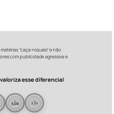
matérias “caça-níqueis” e não
tores com publicidade agressiva e
valoriza esse diferencial
R$
R$
5,00
?,??