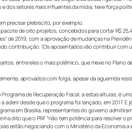
 dos setores mais influentes da mídia, teve força polít
em precisar plebiscito, por exemplo.
acote de oito projetos, concebidos para cortar R$ 25,
uzes” de 2019, com a aprovação de mudanças na Previdên
ndo contribuição. (Os aposentados vão contribuir com u
rojetos, entre eles o mais polêmico, que mexe no Plano 
elmente, aprovados com folga, apesar da aguerrida resis
 Programa de Recuperação Fiscal, a estas alturas, é uma
 aderir desde que o programa foi lançado, em 2017. E já 
ograma em Brasília, representantes do governo admitira
tinha dito que o PRF “não tem potência para resolver o 
oiás estão negociando com o Ministério da Economia a e