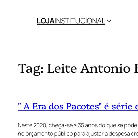
Pular
para
LOJA
INSTITUCIONAL
o
conteúdo
Tag:
Leite Antonio 
" A Era dos Pacotes" é série
Neste 2020, chega-se a 35 anos do que se pode
no orçamento público para ajustar a despesa cr