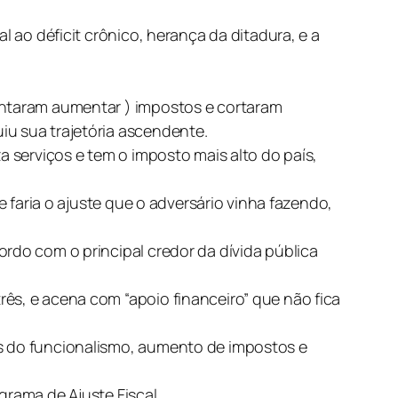
l ao déficit crônico, herança da ditadura, e a
tentaram aumentar ) impostos e cortaram
iu sua trajetória ascendente.
a serviços e tem o imposto mais alto do país,
e faria o ajuste que o adversário vinha fazendo,
rdo com o principal credor da dívida pública
ês, e acena com “apoio financeiro” que não fica
os do funcionalismo, aumento de impostos e
grama de Ajuste Fiscal.