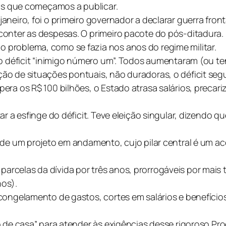
ens que começamos a publicar.
eiro, foi o primeiro governador a declarar guerra fronta
conter as despesas. O primeiro pacote do pós-ditadura.
problema, como se fazia nos anos do regime militar.
m o déficit “inimigo número um”. Todos aumentaram (ou 
o de situações pontuais, não duradoras, o déficit segu
ra os R$ 100 bilhões, o Estado atrasa salários, precariz
r a esfinge do déficit. T
eve eleição singular, dizendo qu
 de um projeto em andamento, cujo pilar central é um aco
celas da dívida por três anos, prorrogáveis por mais tr
nos).
 congelamento de gastos, cortes em salários e benefíci
 de casa” para atender às exigências desse rigoroso Pro