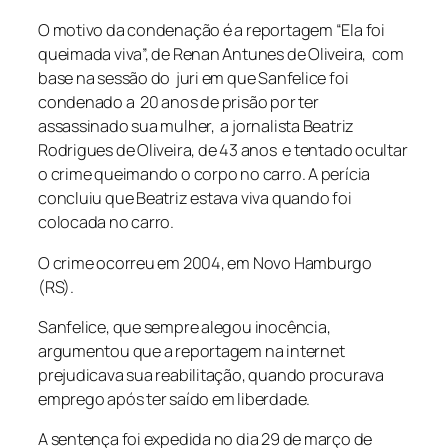
O motivo da condenação é a reportagem “Ela foi
queimada viva”, de Renan Antunes de Oliveira, com
base na sessão do juri em que Sanfelice foi
condenado a 20 anos de prisão por ter
assassinado sua mulher, a jornalista Beatriz
Rodrigues de Oliveira, de 43 anos e tentado ocultar
o crime queimando o corpo no carro. A perícia
concluiu que Beatriz estava viva quando foi
colocada no carro.
O crime ocorreu em 2004, em Novo Hamburgo
(RS).
Sanfelice, que sempre alegou inocência,
argumentou que a reportagem na internet
prejudicava sua reabilitação, quando procurava
emprego após ter saído em liberdade.
A sentença foi expedida no dia 29 de março de