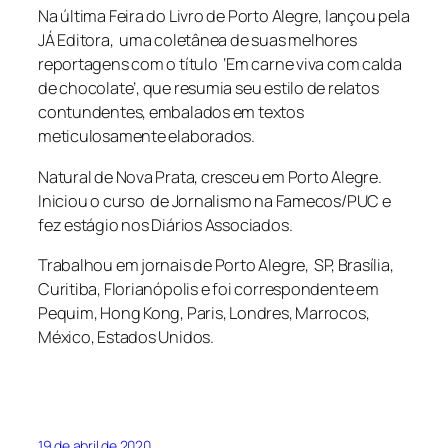
Na última Feira do Livro de Porto Alegre, lançou pela
JÁ Editora, uma coletânea de suas melhores
reportagens com o título ‘Em carne viva com calda
de chocolate’, que resumia seu estilo de relatos
contundentes, embalados em textos
meticulosamente elaborados.
Natural de Nova Prata, cresceu em Porto Alegre.
Iniciou o curso de Jornalismo na Famecos/PUC e
fez estágio nos Diários Associados.
Trabalhou em jornais de Porto Alegre, SP, Brasília,
Curitiba, Florianópolis e foi correspondente em
Pequim, Hong Kong, Paris, Londres, Marrocos,
México, Estados Unidos.
19 de abril de 2020