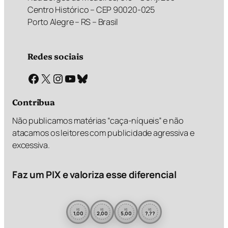
Centro Histórico – CEP 90020-025
Porto Alegre – RS – Brasil
Redes sociais
Facebook
X
Instagram
Youtube
Bluesky
Contribua
Não publicamos matérias “caça-níqueis” e não
atacamos os leitores com publicidade agressiva e
excessiva.
Faz um PIX e valoriza esse diferencial
R$
R$
R$
R$
1,00
2,00
5,00
?,??