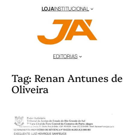
Pular
LOJA
INSTITUCIONAL
para
o
conteúdo
EDITORIAS
Tag:
Renan Antunes de
Oliveira