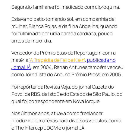
Segundo familiares foi medicado com cloroquina.
Estava no pátio tomando sol, em companhia da
mulher, Blanca Rojas, e da filha Angelina, quando
foi fulminado por uma parada cardíaca, pouco
antes do meio-dia.
Vencedor do Prêmio Esso de Reportagem com a
matéria
‘A Tragédia de Felipe Klein’
, publicada no
Jornal JÁ
, em 2004, Renan Antunes também venceu
como Jornalista do Ano, no Prêmio Press, em 2005.
Foi repórter da Revista Veja, do jornal Gazeta do
Povo, da RBS, da IstoÉ e do Estado de São Paulo, do
qual foi correspondente em Nova Iorque.
Nos últimos anos, atuava como freelancer
produzindo matérias para diversos veículos, como
o The Intercept, DCM e o jornal JÁ.