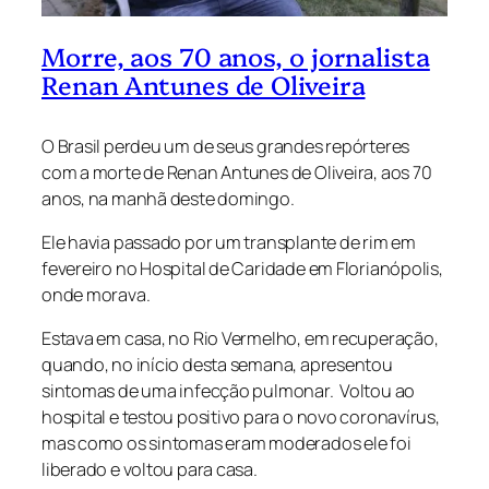
Morre, aos 70 anos, o jornalista
Renan Antunes de Oliveira
O Brasil perdeu um de seus grandes repórteres
com a morte de Renan Antunes de Oliveira, aos 70
anos, na manhã deste domingo.
Ele havia passado por um transplante de rim em
fevereiro no Hospital de Caridade em Florianópolis,
onde morava.
Estava em casa, no Rio Vermelho, em recuperação,
quando, no início desta semana, apresentou
sintomas de uma infecção pulmonar. Voltou ao
hospital e testou positivo para o novo coronavírus,
mas como os sintomas eram moderados ele foi
liberado e voltou para casa.