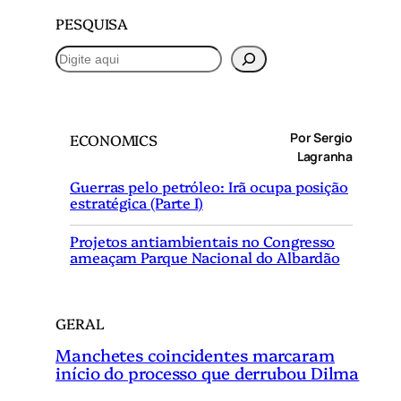
PESQUISA
P
e
s
q
Por Sergio
ECONOMICS
u
Lagranha
i
Guerras pelo petróleo: Irã ocupa posição
s
estratégica (Parte I)
a
r
Projetos antiambientais no Congresso
ameaçam Parque Nacional do Albardão
GERAL
Manchetes coincidentes marcaram
início do processo que derrubou Dilma