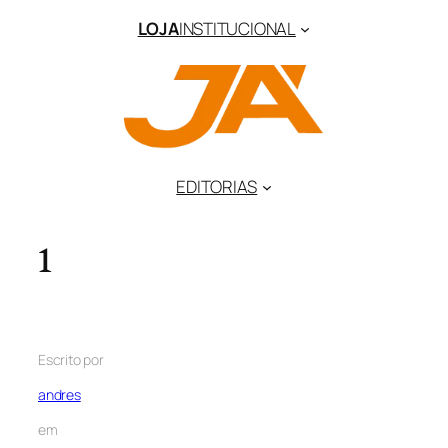
LOJA
INSTITUCIONAL
EDITORIAS
1
Escrito por
andres
em