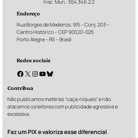
Insc. Mun.: 554.346.2.2
Endereço
Rua Borges de Medeiros, 915 – Conj. 203 –
Centro Histórico – CEP 90020-025
Porto Alegre – RS – Brasil
Redes sociais
Facebook
X
Instagram
Youtube
Bluesky
Contribua
Não publicamos matérias “caça-níqueis” e não
atacamos os leitores com publicidade agressiva e
excessiva.
Faz um PIX e valoriza esse diferencial