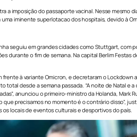
ra a imposição do passaporte vacinal. Nesse mesmo dia, 
 uma iminente superlotacao dos hospitais, devido à Om
nha seguiu em grandes cidades como Stuttgart, com po
ões durante o fim de semana. Na capital Berlim Festas 
frente à variante Omicron, e decretaram o Lockdown amp
to total desde a semana passada. “A noite de Natal e a
das”, anunciou o primeiro-ministro da Holanda, Mark Ru
 o que precisamos no momento é o contrário disso”, jus
os locais de eventos culturais e desportivos do país.