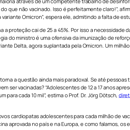
maioria através de um competente trabalho de desinfo
do que não vacinado. Isso é perfeitamente claro!”, afir
variante Omicron”, espera ele, admitindo a falta de es
 a proteção cai de 25 a 45%. Por isso a necessidade da
gia do ministro é uma ofensiva da imunização de reforç
ariante Delta, agora suplantada pela Omicron. Um milhão
torna a questão ainda mais paradoxal. Se até pessoas 
vem ser vacinadas? “Adolescentes de 12 a 17 anos apre
 para cada 10 mil”, estima o Prof. Dr. Jörg Dötsch,
dire
novos cardiopatas adolescentes para cada milhão de va
 vacina aprovada no país e na Europa, e como falamos, o