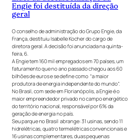
Engie foi destituída da direção
geral
O conselho de administração do Grupo Engie, da
França, destituiu Isabelle Kocher do cargo de
diretora geral. A decisão foi anunciada na quinta-
feira, 6.
A Engie tem 160 mil empregados em 70 países, um
faturamento que no ano passado chegou aos 60
bilhões de euros e se define como “a maior
produtora de energia independente do mundo”.
No Brasil, com sede em Florianópolis, a Engie é o
maior empreendedor privado no campo energético
do território nacional, responsável por 6% da
geração de energia no país.
Seu parque no Brasil abrange: 31 usinas, sendo 11
hidrelétricas, quatro termelétricas convencionais e
16 usinas complementares, duas pequenas