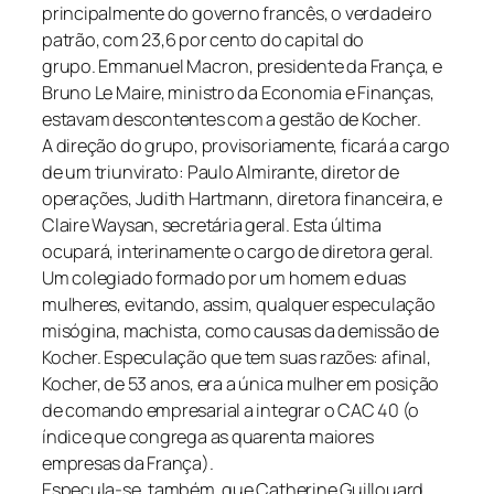
principalmente do governo francês, o verdadeiro
patrão, com 23,6 por cento do capital do
grupo. Emmanuel Macron, presidente da França, e
Bruno Le Maire, ministro da Economia e Finanças,
estavam descontentes com a gestão de Kocher.
A direção do grupo, provisoriamente, ficará a cargo
de um triunvirato: Paulo Almirante, diretor de
operações, Judith Hartmann, diretora financeira, e
Claire Waysan, secretária geral. Esta última
ocupará, interinamente o cargo de diretora geral.
Um colegiado formado por um homem e duas
mulheres, evitando, assim, qualquer especulação
misógina, machista, como causas da demissão de
Kocher. Especulação que tem suas razões: afinal,
Kocher, de 53 anos, era a única mulher em posição
de comando empresarial a integrar o CAC 40 (o
índice que congrega as quarenta maiores
empresas da França).
Especula-se, também, que Catherine Guillouard,