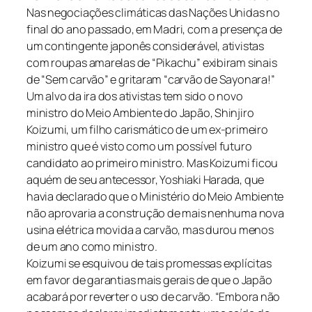
Nas negociações climáticas das Nações Unidas no
final do ano passado, em Madri, com a presença de
um contingente japonês considerável, ativistas
com roupas amarelas de “Pikachu” exibiram sinais
de “Sem carvão” e gritaram “carvão de Sayonara!”
Um alvo da ira dos ativistas tem sido o novo
ministro do Meio Ambiente do Japão, Shinjiro
Koizumi, um filho carismático de um ex-primeiro
ministro que é visto como um possível futuro
candidato ao primeiro ministro. Mas Koizumi ficou
aquém de seu antecessor, Yoshiaki Harada, que
havia declarado que o Ministério do Meio Ambiente
não aprovaria a construção de mais nenhuma nova
usina elétrica movida a carvão, mas durou menos
de um ano como ministro.
Koizumi se esquivou de tais promessas explícitas
em favor de garantias mais gerais de que o Japão
acabará por reverter o uso de carvão. “Embora não