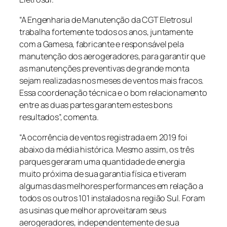
“A Engenharia de Manutenção da CGT Eletrosul
trabalha fortemente todos os anos, juntamente
com a Gamesa, fabricante e responsável pela
manutenção dos aerogeradores, para garantir que
as manutenções preventivas de grande monta
sejam realizadas nos meses de ventos mais fracos.
Essa coordenação técnica e o bom relacionamento
entre as duas partes garantem estes bons
resultados”, comenta.
“A ocorrência de ventos registrada em 2019 foi
abaixo da média histórica. Mesmo assim, os três
parques geraram uma quantidade de energia
muito próxima de sua garantia física e tiveram
algumas das melhores performances em relação a
todos os outros 101 instalados na região Sul. Foram
as usinas que melhor aproveitaram seus
aerogeradores, independentemente de sua