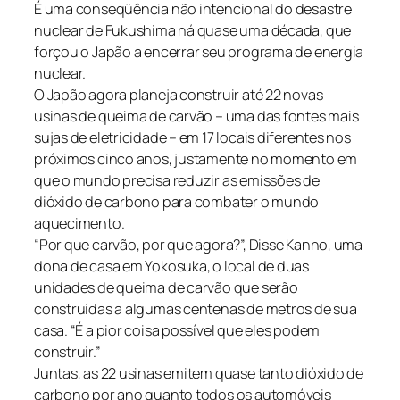
É uma conseqüência não intencional do desastre
nuclear de Fukushima há quase uma década, que
forçou o Japão a encerrar seu programa de energia
nuclear.
O Japão agora planeja construir até 22 novas
usinas de queima de carvão – uma das fontes mais
sujas de eletricidade – em 17 locais diferentes nos
próximos cinco anos, justamente no momento em
que o mundo precisa reduzir as emissões de
dióxido de carbono para combater o mundo
aquecimento.
“Por que carvão, por que agora?”, Disse Kanno, uma
dona de casa em Yokosuka, o local de duas
unidades de queima de carvão que serão
construídas a algumas centenas de metros de sua
casa. “É a pior coisa possível que eles podem
construir.”
Juntas, as 22 usinas emitem quase tanto dióxido de
carbono por ano quanto todos os automóveis