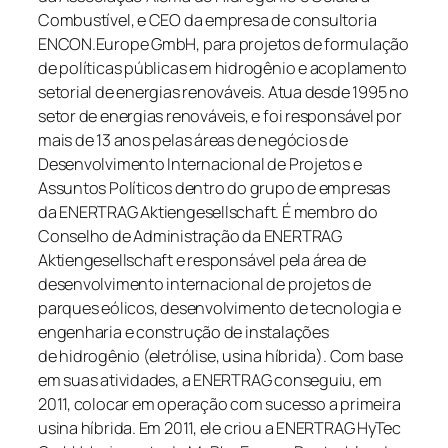
Combustível, e CEO da empresa de consultoria
ENCON.Europe GmbH, para projetos de formulação
de políticas públicas em
hidrogênio
e acoplamento
setorial de energias renováveis. Atua desde 1995 no
setor de energias renováveis, e foi responsável por
mais de 13 anos pelas áreas de negócios de
Desenvolvimento Internacional de Projetos e
Assuntos Políticos dentro do grupo de empresas
da ENERTRAG Aktiengesellschaft. É membro do
Conselho de Administração da ENERTRAG
Aktiengesellschaft e responsável pela área de
desenvolvimento internacional de projetos de
parques eólicos, desenvolvimento de tecnologia e
engenharia e construção de instalações
de
hidrogênio
(eletrólise, usina híbrida). Com base
em suas atividades, a ENERTRAG conseguiu, em
2011, colocar em operação com sucesso a primeira
usina híbrida. Em 2011, ele criou a ENERTRAG HyTec