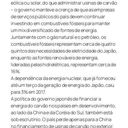
eólica ou solar, do que administrar usinas de carvão
– o governo manteve a crença de que as empresas
de serviços públicos do país devem continuar
investindo em combustíveis fósseis para manter
um mix diversificado de fontes de energia.
Juntamente com o gás natural e o petróleo, os
combustíveis fósseis representam cerca de quatro
quintos das necessidades de eletricidade do Japão,
enquanto as fontes renováveis ​​de energia,
lideradas pelas hidrelétricas, representam cerca de
16%.
A dependência da energia nuclear, que já forneceu
até um terço da geração de energia do Japão, caiu
para 3% em 2017.
A política do governo japonês de financiar a
energia do carvão nos países em desenvolvimento,
ao lado da China e da Coréia do Sul, também está
sob escrutínio. O país perde apenas para a China
no financiamento de usinas de carvão no exterior.