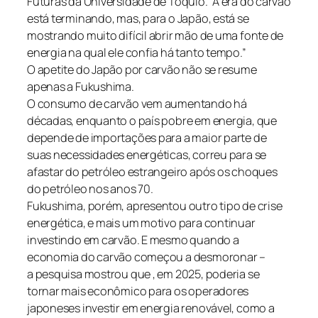
Futuras da Universidade de Tóquio. “A era do carvão
está terminando, mas, para o Japão, está se
mostrando muito difícil abrir mão de uma fonte de
energia na qual ele confia há tanto tempo.”
O apetite do Japão por carvão não se resume
apenas a Fukushima.
O consumo de carvão vem aumentando há
décadas, enquanto o país pobre em energia, que
depende de importações para a maior parte de
suas necessidades energéticas, correu para se
afastar do petróleo estrangeiro após os choques
do petróleo nos anos 70.
Fukushima, porém, apresentou outro tipo de crise
energética, e mais um motivo para continuar
investindo em carvão. E mesmo quando a
economia do carvão começou a desmoronar –
a pesquisa mostrou que , em 2025, poderia se
tornar mais econômico para os operadores
japoneses investir em energia renovável, como a