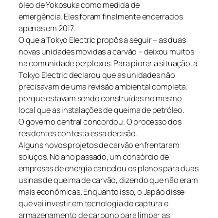
óleo de Yokosuka como medida de
emergência. Eles foram finalmente encerrados
apenas em 2017.
O que a Tokyo Electric propôs a seguir – as duas
novas unidades movidas a carvão – deixou muitos
na comunidade perplexos. Para piorar a situação, a
Tokyo Electric declarou que as unidades não
precisavam de uma revisão ambiental completa,
porque estavam sendo construídas no mesmo
local que as instalações de queima de petróleo.
O governo central concordou. O processo dos
residentes contesta essa decisão.
Alguns novos projetos de carvão enfrentaram
soluços. No ano passado, um consórcio de
empresas de energia cancelou os planos para duas
usinas de queima de carvão, dizendo que não eram
mais econômicas. Enquanto isso, o Japão disse
que vai investir em tecnologia de captura e
armazenamento de carbono para limpar as