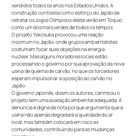
vendidos todos os anos nos Estados Unidos. A
construção contrasta com o esforço do Japão de
retratar os Jogos Olímpicos deste verão em Tóquio
como um dos mais verdes de todos os tempos.
O projeto Yokosuka provocou uma reação
incomum no Japão, onde grupos ambientalistas
costumam focar suas objeções na energia
nuclear. Mas alguns moradores locais estão
processando o governo por sua aprovação da nova
usina de queima de carvão, no que os torcedores
esperam impulsionar a oposição ao carvão no
Japão.
O governo japonês, dizem os autores, carimbou o
projeto sem uma avaliação ambiental adequada. A
denúncia é digna de nota porque argumenta que a
usina não apenas degradará a qualidade do ar
local, mas também colocará em risco as
comunidades, contribuindo para as mudanças