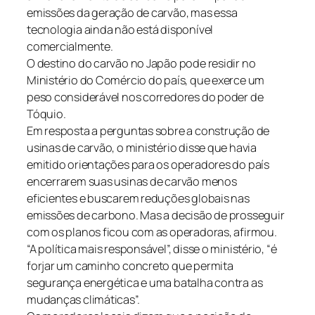
emissões da geração de carvão, mas essa
tecnologia ainda não está disponível
comercialmente.
O destino do carvão no Japão pode residir no
Ministério do Comércio do país, que exerce um
peso considerável nos corredores do poder de
Tóquio.
Em resposta a perguntas sobre a construção de
usinas de carvão, o ministério disse que havia
emitido orientações para os operadores do país
encerrarem suas usinas de carvão menos
eficientes e buscarem reduções globais nas
emissões de carbono. Mas a decisão de prosseguir
com os planos ficou com as operadoras, afirmou.
“A política mais responsável”, disse o ministério, “é
forjar um caminho concreto que permita
segurança energética e uma batalha contra as
mudanças climáticas”.