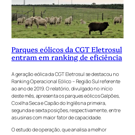
Parques eólicos da CGT Eletrosul
entram em ranking de eficiência
A geração eólica da CGT Eletrosul se destacou no
Ranking Operacional Eólico – Região Sul referente
ao ano de 2019. O relatório, divulgado no início
deste mês, apresenta os parques eólicos Galpões,
Coxilha Seca e Capão do Inglês na primeira,
segunda e sexta posições, respectivamente, entre
as usinas com maior fator de capacidade.
O estudo de operação, que analisa a melhor