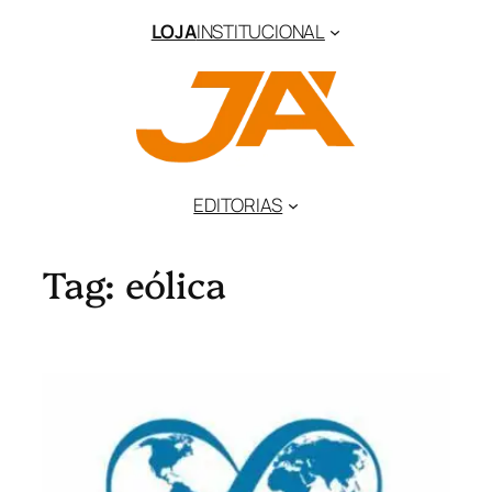
Pular
LOJA
INSTITUCIONAL
para
o
conteúdo
EDITORIAS
Tag:
eólica