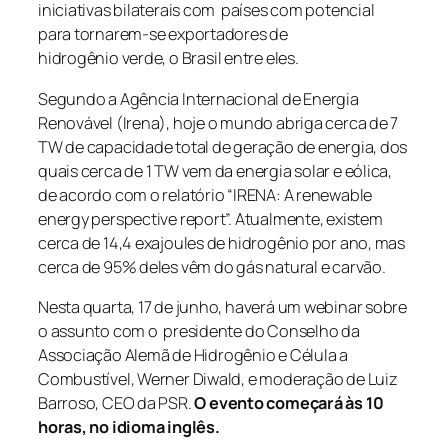
iniciativas bilaterais com países com potencial
para tornarem-se exportadores de
hidrogênio
verde, o
Brasil entre eles.
Segundo a Agência Internacional de Energia
Renovável (Irena), hoje o mundo abriga cerca de 7
TW de capacidade total de geração de energia, dos
quais cerca de 1 TW vem da energia solar e eólica,
de acordo com o relatório “IRENA: A renewable
energy perspective report”. Atualmente, existem
cerca de 14,4 exajoules de hidrogênio por ano, mas
cerca de 95% deles vêm do gás natural e carvão.
Nesta quarta, 17 de junho, haverá um webinar sobre
o assunto com o presidente do Conselho da
Associação Alemã de
Hidrogênio
e Célula a
Combustível, Werner Diwald, e moderação de Luiz
Barroso, CEO da PSR.
O evento começará às 10
horas, no idioma inglês.