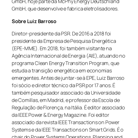
GmbH, hoje parte da McPhy Energy Deutschland
GmbH, que desenvolve e fabrica eletrolisadores.
Sobre Luiz Barroso
Diretor-presidente da PSR. De 2016 a 2018 foi
presidente da Empresa de Pesquisa Energética
(EPE-MME). Em 2018, foi também visitante na
Agência Internacional de Energia (AIE), atuando no
programa Clean Energy Transition Program, que
estuda a transição energética em economias
emergentes. Antes de juntar-se à EPE, Luiz Barroso
foi sócio e diretor técnico da PSR por 17 anos. É
também pesquisador associado da Universidade
de Comillas, em Madrid, e professor da Escola de
Regulação de Florença, na Itália. É editor associado
da IEEE Power & Energy Magazine. Foi editor
associado da revista IEEE Transactions on Power
Systems e da IEEE Transactions on Smart Grids. É o
chair do Power Systems Operations, Planning and