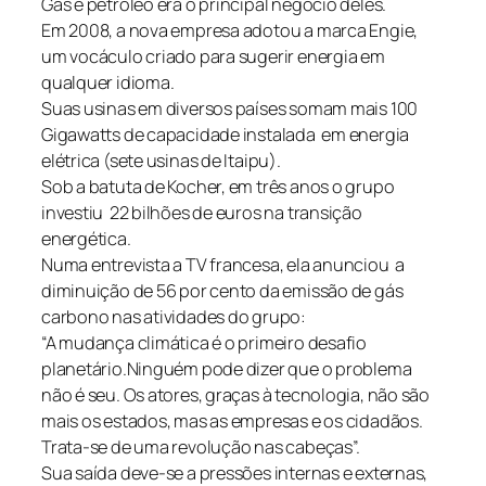
Gás e petróleo era o principal negócio deles.
Em 2008, a nova empresa adotou a marca Engie,
um vocáculo criado para sugerir energia em
qualquer idioma.
Suas usinas em diversos países somam mais 100
Gigawatts de capacidade instalada em energia
elétrica (sete usinas de Itaipu).
Sob a batuta de Kocher, em três anos o grupo
investiu 22 bilhões de euros na transição
energética.
Numa entrevista a TV francesa, ela anunciou a
diminuição de 56 por cento da emissão de gás
carbono nas atividades do grupo:
“A mudança climática é o primeiro desafio
planetário.Ninguém pode dizer que o problema
não é seu. Os atores, graças à tecnologia, não são
mais os estados, mas as empresas e os cidadãos.
Trata-se de uma revolução nas cabeças”.
Sua saída deve-se a pressões internas e externas,