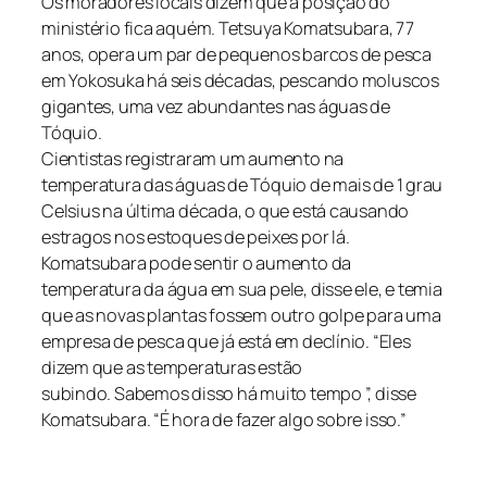
Os moradores locais dizem que a posição do
ministério fica aquém. Tetsuya Komatsubara, 77
anos, opera um par de pequenos barcos de pesca
em Yokosuka há seis décadas, pescando moluscos
gigantes, uma vez abundantes nas águas de
Tóquio.
Cientistas registraram um aumento na
temperatura das águas de Tóquio de mais de 1 grau
Celsius na última década, o que está causando
estragos nos estoques de peixes por lá.
Komatsubara pode sentir o aumento da
temperatura da água em sua pele, disse ele, e temia
que as novas plantas fossem outro golpe para uma
empresa de pesca que já está em declínio. “Eles
dizem que as temperaturas estão
subindo. Sabemos disso há muito tempo ”, disse
Komatsubara. “É hora de fazer algo sobre isso.”