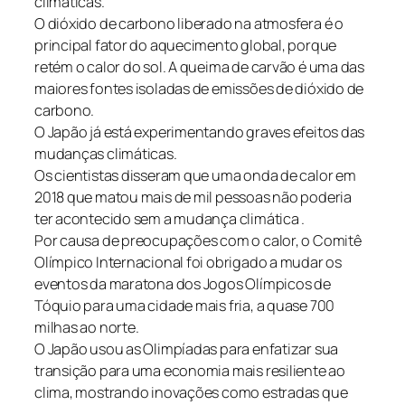
climáticas.
O dióxido de carbono liberado na atmosfera é o
principal fator do aquecimento global, porque
retém o calor do sol. A queima de carvão é uma das
maiores fontes isoladas de emissões de dióxido de
carbono.
O Japão já está experimentando graves efeitos das
mudanças climáticas.
Os cientistas disseram que uma onda de calor em
2018 que matou mais de mil pessoas não poderia
ter acontecido sem a mudança climática .
Por causa de preocupações com o calor, o Comitê
Olímpico Internacional foi obrigado a mudar os
eventos da maratona dos Jogos Olímpicos de
Tóquio para uma cidade mais fria, a quase 700
milhas ao norte.
O Japão usou as Olimpíadas para enfatizar sua
transição para uma economia mais resiliente ao
clima, mostrando inovações como estradas que