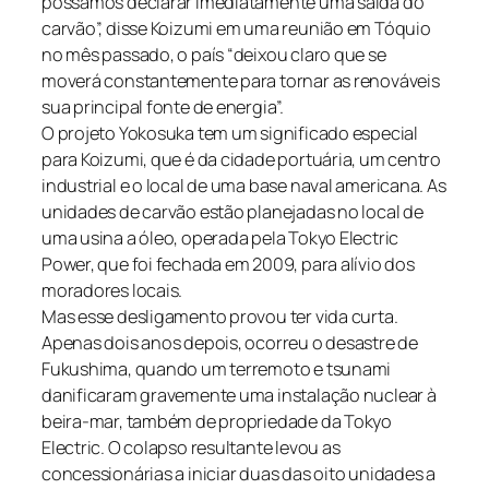
possamos declarar imediatamente uma saída do
carvão”, disse Koizumi em uma reunião em Tóquio
no mês passado, o país “deixou claro que se
moverá constantemente para tornar as renováveis ​​
sua principal fonte de energia”.
O projeto Yokosuka tem um significado especial
para Koizumi, que é da cidade portuária, um centro
industrial e o local de uma base naval americana. As
unidades de carvão estão planejadas no local de
uma usina a óleo, operada pela Tokyo Electric
Power, que foi fechada em 2009, para alívio dos
moradores locais.
Mas esse desligamento provou ter vida curta.
Apenas dois anos depois, ocorreu o desastre de
Fukushima, quando um terremoto e tsunami
danificaram gravemente uma instalação nuclear à
beira-mar, também de propriedade da Tokyo
Electric. O colapso resultante levou as
concessionárias a iniciar duas das oito unidades a