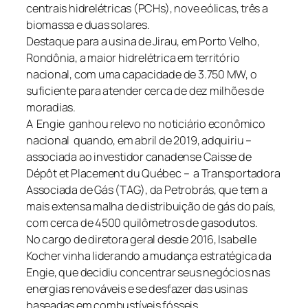
centrais hidrelétricas (PCHs), nove eólicas, três a
biomassa e duas solares.
Destaque para a usina de Jirau, em Porto Velho,
Rondônia, a maior hidrelétrica em território
nacional, com uma capacidade de 3.750 MW, o
suficiente para atender cerca de dez milhões de
moradias.
A Engie ganhou relevo no noticiário econômico
nacional quando, em abril de 2019, adquiriu –
associada ao investidor canadense Caisse de
Dépôt et Placement du Québec – a Transportadora
Associada de Gás (TAG), da Petrobrás, que tem a
mais extensa malha de distribuição de gás do país,
com cerca de 4500 quilômetros de gasodutos.
No cargo de diretora geral desde 2016, Isabelle
Kocher vinha liderando a mudança estratégica da
Engie, que decidiu concentrar seus negócios nas
energias renováveis e se desfazer das usinas
baseadas em combustíveis fósseis.