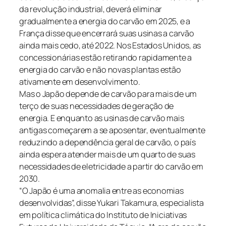
da revolução industrial, deverá eliminar
gradualmente a energia do carvão em 2025, e a
França disse que encerrará suas usinas a carvão
ainda mais cedo, até 2022. Nos Estados Unidos, as
concessionárias estão retirando rapidamente a
energia do carvão e não novas plantas estão
ativamente em desenvolvimento.
Mas o Japão depende de carvão para mais de um
terço de suas necessidades de geração de
energia. E enquanto as usinas de carvão mais
antigas começarem a se aposentar, eventualmente
reduzindo a dependência geral de carvão, o país
ainda espera atender mais de um quarto de suas
necessidades de eletricidade a partir do carvão em
2030.
“O Japão é uma anomalia entre as economias
desenvolvidas”, disse Yukari Takamura, especialista
em política climática do Instituto de Iniciativas