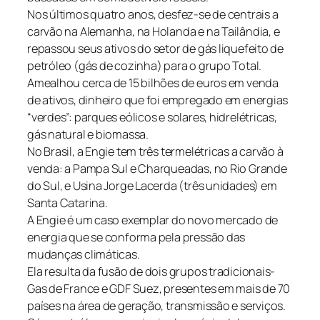
Nos últimos quatro anos, desfez-se de centrais a
carvão na Alemanha, na Holanda e na Tailândia, e
repassou seus ativos do setor de gás liquefeito de
petróleo (gás de cozinha) para o grupo Total.
Amealhou cerca de 15 bilhões de euros em venda
de ativos, dinheiro que foi empregado em energias
“verdes”: parques eólicos e solares, hidrelétricas,
gás natural e biomassa.
No Brasil, a Engie tem três termelétricas a carvão à
venda: a Pampa Sul e Charqueadas, no Rio Grande
do Sul, e Usina Jorge Lacerda (três unidades) em
Santa Catarina.
A Engie é um caso exemplar do novo mercado de
energia que se conforma pela pressão das
mudanças climáticas.
Ela resulta da fusão de dois grupos tradicionais-
Gas de France e GDF Suez, presentes em mais de 70
países na área de geração, transmissão e serviços.