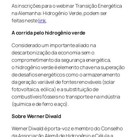
As inscrições para o webinar
Transição Energética
na Alemanha:
Hidrogênio
Verde
, podem ser
feitas neste
link
.
A corrida pelo
hidrogênio
verde
Considerado um importante aliado na
descarbonização da economia sem o
comprometimento da segurança energética,
o
hidrogênio
verde
é elemento chave na superação
de desafios energéticos como o armazenamento
da geração variável de fontes renováveis (solar
fotovoltaica, eólica) e a substituição de
combustíveis fósseis no transporte e na indústria
(química e de ferro e aço).
Sobre Werner Diwald
Werner Diwald é porta-voz e membro do Conselho
da Associação Alemã de
Hidrogênio
e Célula a