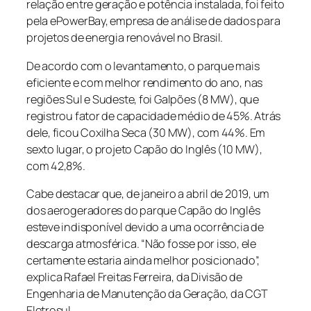
relação entre geração e potência instalada, foi feito
pela ePowerBay, empresa de análise de dados para
projetos de energia renovável no Brasil.
De acordo com o levantamento, o parque mais
eficiente e com melhor rendimento do ano, nas
regiões Sul e Sudeste, foi Galpões (8 MW), que
registrou fator de capacidade médio de 45%. Atrás
dele, ficou Coxilha Seca (30 MW), com 44%. Em
sexto lugar, o projeto Capão do Inglês (10 MW),
com 42,8%.
Cabe destacar que, de janeiro a abril de 2019, um
dos aerogeradores do parque Capão do Inglês
esteve indisponível devido a uma ocorrência de
descarga atmosférica. “Não fosse por isso, ele
certamente estaria ainda melhor posicionado”,
explica Rafael Freitas Ferreira, da Divisão de
Engenharia de Manutenção da Geração, da CGT
Eletrosul.