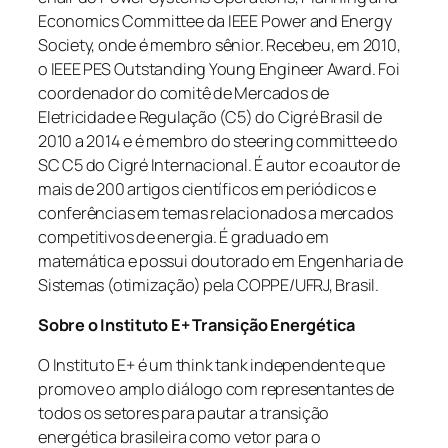
Economics Committee da IEEE Power and Energy
Society, onde é membro sênior. Recebeu, em 2010,
o IEEE PES Outstanding Young Engineer Award. Foi
coordenador do comitê de Mercados de
Eletricidade e Regulação (C5) do Cigré Brasil de
2010 a 2014 e é membro do steering committee do
SC C5 do Cigré Internacional. É autor e coautor de
mais de 200 artigos científicos em periódicos e
conferências em temas relacionados a mercados
competitivos de energia. É graduado em
matemática e possui doutorado em Engenharia de
Sistemas (otimização) pela COPPE/UFRJ, Brasil.
Sobre o Instituto E+ Transição Energética
O Instituto E+ é um
think tank
independente que
promove o amplo diálogo com representantes de
todos os setores para pautar a transição
energética brasileira como vetor para o