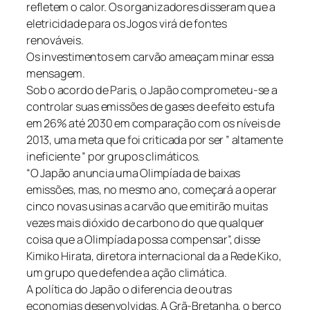
refletem o calor. Os organizadores disseram que a
eletricidade para os Jogos virá de fontes
renováveis.
Os investimentos em carvão ameaçam minar essa
mensagem.
Sob o acordo de Paris, o Japão comprometeu-se a
controlar suas emissões de gases de efeito estufa
em 26% até 2030 em comparação com os níveis de
2013, uma meta que foi criticada por ser ” altamente
ineficiente ” por grupos climáticos.
“O Japão anuncia uma Olimpíada de baixas
emissões, mas, no mesmo ano, começará a operar
cinco novas usinas a carvão que emitirão muitas
vezes mais dióxido de carbono do que qualquer
coisa que a Olimpíada possa compensar”, disse
Kimiko Hirata, diretora internacional da a Rede Kiko,
um grupo que defende a ação climática.
A política do Japão o diferencia de outras
economias desenvolvidas. A Grã-Bretanha, o berço