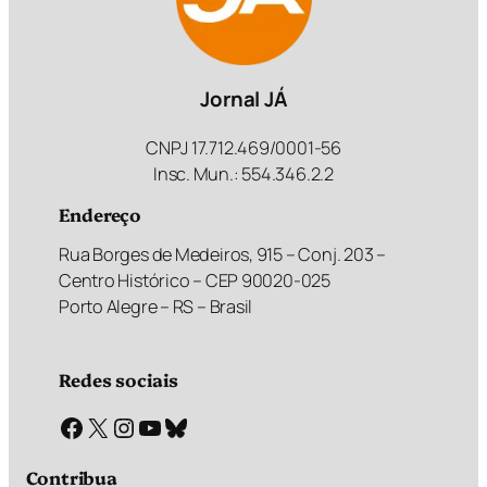
Jornal JÁ
CNPJ 17.712.469/0001-56
Insc. Mun.: 554.346.2.2
Endereço
Rua Borges de Medeiros, 915 – Conj. 203 –
Centro Histórico – CEP 90020-025
Porto Alegre – RS – Brasil
Redes sociais
Facebook
X
Instagram
Youtube
Bluesky
Contribua