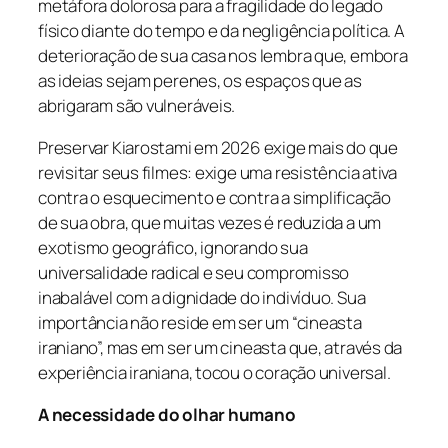
metáfora dolorosa para a fragilidade do legado
físico diante do tempo e da negligência política. A
deterioração de sua casa nos lembra que, embora
as ideias sejam perenes, os espaços que as
abrigaram são vulneráveis.
Preservar Kiarostami em 2026 exige mais do que
revisitar seus filmes: exige uma resistência ativa
contra o esquecimento e contra a simplificação
de sua obra, que muitas vezes é reduzida a um
exotismo geográfico, ignorando sua
universalidade radical e seu compromisso
inabalável com a dignidade do indivíduo. Sua
importância não reside em ser um “cineasta
iraniano”, mas em ser um cineasta que, através da
experiência iraniana, tocou o coração universal.
A necessidade do olhar humano