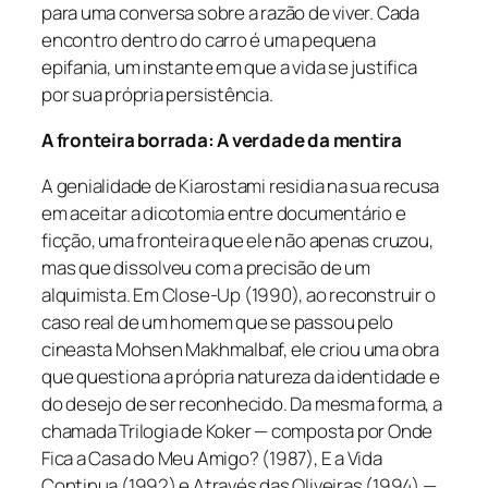
para uma conversa sobre a razão de viver. Cada
encontro dentro do carro é uma pequena
epifania, um instante em que a vida se justifica
por sua própria persistência.
A fronteira borrada: A verdade da mentira
A genialidade de Kiarostami residia na sua recusa
em aceitar a dicotomia entre documentário e
ficção, uma fronteira que ele não apenas cruzou,
mas que dissolveu com a precisão de um
alquimista. Em
Close-Up
(1990), ao reconstruir o
caso real de um homem que se passou pelo
cineasta Mohsen Makhmalbaf, ele criou uma obra
que questiona a própria natureza da identidade e
do desejo de ser reconhecido. Da mesma forma, a
chamada Trilogia de Koker — composta por
Onde
Fica a Casa do Meu Amigo?
(1987),
E a Vida
Continua
(1992) e
Através das Oliveiras
(1994) —