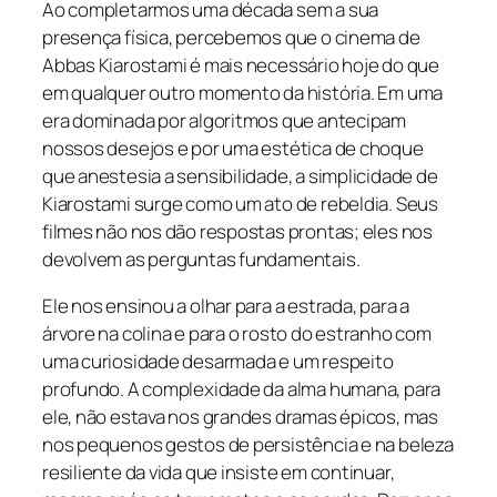
Ao completarmos uma década sem a sua
presença física, percebemos que o cinema de
Abbas Kiarostami é mais necessário hoje do que
em qualquer outro momento da história. Em uma
era dominada por algoritmos que antecipam
nossos desejos e por uma estética de choque
que anestesia a sensibilidade, a simplicidade de
Kiarostami surge como um ato de rebeldia. Seus
filmes não nos dão respostas prontas; eles nos
devolvem as perguntas fundamentais.
Ele nos ensinou a olhar para a estrada, para a
árvore na colina e para o rosto do estranho com
uma curiosidade desarmada e um respeito
profundo. A complexidade da alma humana, para
ele, não estava nos grandes dramas épicos, mas
nos pequenos gestos de persistência e na beleza
resiliente da vida que insiste em continuar,