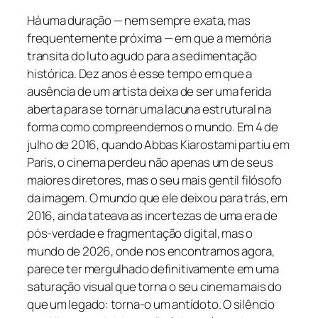
Há uma duração — nem sempre exata, mas
frequentemente próxima — em que a memória
transita do luto agudo para a sedimentação
histórica. Dez anos é esse tempo em que a
ausência de um artista deixa de ser uma ferida
aberta para se tornar uma lacuna estrutural na
forma como compreendemos o mundo. Em 4 de
julho de 2016, quando Abbas Kiarostami partiu em
Paris, o cinema perdeu não apenas um de seus
maiores diretores, mas o seu mais gentil filósofo
da imagem. O mundo que ele deixou para trás, em
2016, ainda tateava as incertezas de uma era de
pós-verdade e fragmentação digital, mas o
mundo de 2026, onde nos encontramos agora,
parece ter mergulhado definitivamente em uma
saturação visual que torna o seu cinema mais do
que um legado: torna-o um antídoto. O silêncio