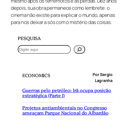
mesmo após os terremotos e as perdas. Dez anos
depois, sua obra permanece como lembrete: o
cinema não existe para explicar o mundo, apenas
para nos deixar a sós com o mistério das coisas.
PESQUISA
P
e
s
q
Por Sergio
ECONOMICS
u
Lagranha
i
Guerras pelo petróleo: Irã ocupa posição
s
estratégica (Parte I)
a
r
Projetos antiambientais no Congresso
ameaçam Parque Nacional do Albardão