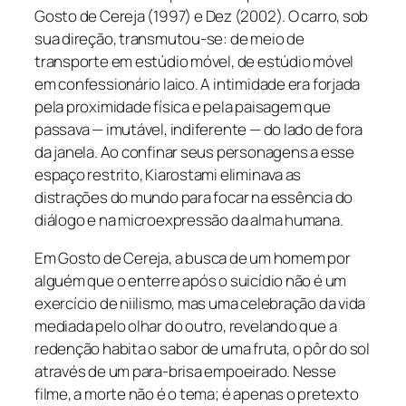
Gosto de Cereja
(1997) e
Dez
(2002). O carro, sob
sua direção, transmutou-se: de meio de
transporte em estúdio móvel, de estúdio móvel
em confessionário laico. A intimidade era forjada
pela proximidade física e pela paisagem que
passava — imutável, indiferente — do lado de fora
da janela. Ao confinar seus personagens a esse
espaço restrito, Kiarostami eliminava as
distrações do mundo para focar na essência do
diálogo e na microexpressão da alma humana.
Em
Gosto de Cereja
, a busca de um homem por
alguém que o enterre após o suicídio não é um
exercício de niilismo, mas uma celebração da vida
mediada pelo olhar do outro, revelando que a
redenção habita o sabor de uma fruta, o pôr do sol
através de um para-brisa empoeirado. Nesse
filme, a morte não é o tema; é apenas o pretexto