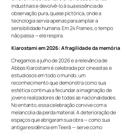
industriais e devolvê-lo à sua essência de
observação pura, quase pictórica, onde a
tecnologia servia apenas para ampliar a
sensibilidade humana. Em
24 Frames
, o tempo
não passa — ele respira.
Kiarostami em 2026: A fragilidade da memória
Chegamos a julho de 2026 e a relevância de
Abbas Kiarostami é celebrada por cineastas e
estudiosos em todo o mundo, um
reconhecimento que demonstra como sua
estética continua a fecundar a imaginação de
jovens realizadores de todas as nacionalidades.
No entanto, essa celebração convive com a
melancolia da perda material. A deterioração de
espaços que abrigaram sua obra — como sua
antiga residência em Teerã — serve como