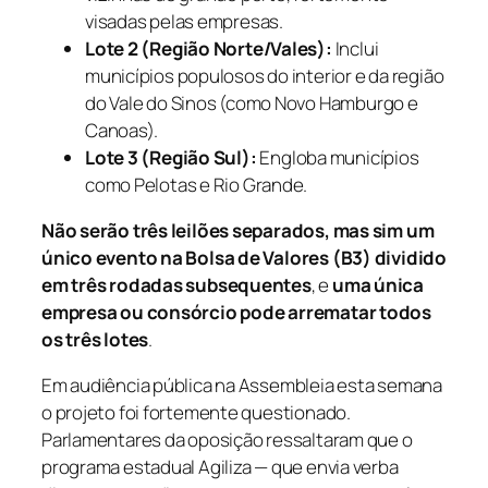
visadas pelas empresas.
Lote 2 (Região Norte/Vales):
Inclui
municípios populosos do interior e da região
do Vale do Sinos (como Novo Hamburgo e
Canoas).
Lote 3 (Região Sul):
Engloba municípios
como Pelotas e Rio Grande.
Não serão três leilões separados, mas sim um
único evento na Bolsa de Valores (B3) dividido
em três rodadas subsequentes
, e
uma única
empresa ou consórcio pode arrematar todos
os três lotes
.
Em audiência pública na Assembleia esta semana
o projeto foi fortemente questionado.
Parlamentares da oposição ressaltaram que o
programa estadual
Agiliza
— que envia verba