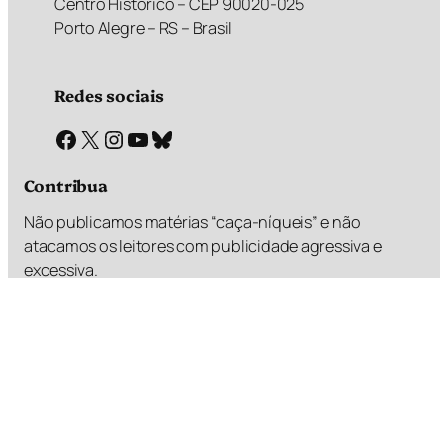
Centro Histórico – CEP 90020-025
Porto Alegre – RS – Brasil
Redes sociais
Facebook
X
Instagram
Youtube
Bluesky
Contribua
Não publicamos matérias “caça-níqueis” e não
atacamos os leitores com publicidade agressiva e
excessiva.
Faz um PIX e valoriza esse diferencial
R$
R$
R$
R$
1,00
2,00
5,00
?,??