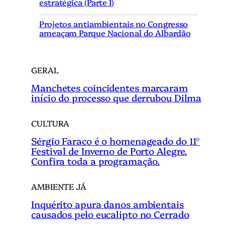
estratégica (Parte I)
a
r
Projetos antiambientais no Congresso
ameaçam Parque Nacional do Albardão
GERAL
Manchetes coincidentes marcaram
início do processo que derrubou Dilma
CULTURA
Sérgio Faraco é o homenageado do 11°
Festival de Inverno de Porto Alegre.
Confira toda a programação.
AMBIENTE JÁ
Inquérito apura danos ambientais
causados pelo eucalipto no Cerrado