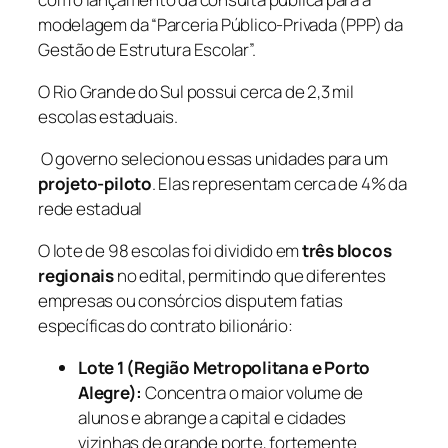
modelagem da “Parceria Público-Privada (PPP) da
Gestão de Estrutura Escolar”.
O Rio Grande do Sul possui cerca de 2,3 mil
escolas estaduais.
O governo selecionou essas unidades para um
projeto-piloto
. Elas representam cerca de 4% da
rede estadual
O lote de 98 escolas foi dividido em
três blocos
regionais
no edital, permitindo que diferentes
empresas ou consórcios disputem fatias
específicas do contrato bilionário:
Lote 1 (Região Metropolitana e Porto
Alegre):
Concentra o maior volume de
alunos e abrange a capital e cidades
vizinhas de grande porte, fortemente