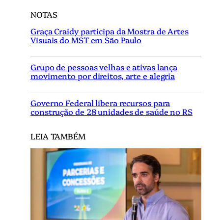
NOTAS
Graça Craidy participa da Mostra de Artes
Visuais do MST em São Paulo
Grupo de pessoas velhas e ativas lança
movimento por direitos, arte e alegria
Governo Federal libera recursos para
construção de 28 unidades de saúde no RS
LEIA TAMBÉM