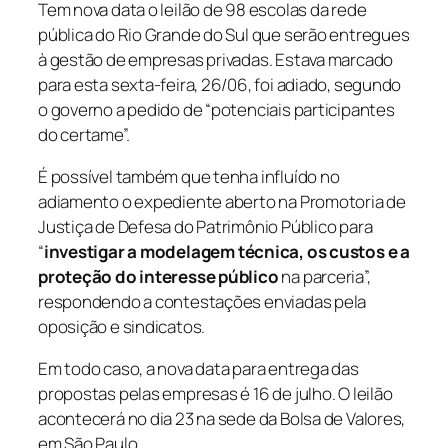
Tem nova data o leilão de 98 escolas da rede
pública do Rio Grande do Sul que serão entregues
à gestão de empresas privadas. Estava marcado
para esta sexta-feira, 26/06, foi adiado, segundo
o governo a pedido de “potenciais participantes
do certame”.
É possível também que tenha influído no
adiamento o expediente aberto na Promotoria de
Justiça de Defesa do Patrimônio Público para
“
investigar a modelagem técnica, os custos e a
proteção do interesse público
na parceria”,
respondendo a contestações enviadas pela
oposição e sindicatos.
Em todo caso, a nova data para entrega das
propostas pelas empresas é 16 de julho. O leilão
acontecerá no dia 23 na sede da Bolsa de Valores,
em São Paulo.