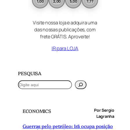
1,00
2,00
5,00
?,??
Visite nossa loja e adquira uma
das nossas publicações, com
frete GRÁTIS. Aproveite!
IR para LOJA
PESQUISA
P
e
s
q
Por Sergio
ECONOMICS
u
Lagranha
i
Guerras pelo petróleo: Irã ocupa posição
s