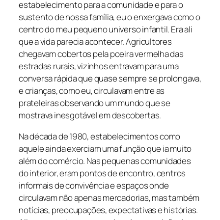
estabelecimento para a comunidade e para o
sustento de nossa família, eu o enxergava como o
centro do meu pequeno universo infantil. Era ali
que a vida parecia acontecer. Agricultores
chegavam cobertos pela poeira vermelha das
estradas rurais, vizinhos entravam para uma
conversa rápida que quase sempre se prolongava,
e crianças, como eu, circulavam entre as
prateleiras observando um mundo que se
mostrava inesgotável em descobertas.
Na década de 1980, estabelecimentos como
aquele ainda exerciam uma função que ia muito
além do comércio. Nas pequenas comunidades
do interior, eram pontos de encontro, centros
informais de convivência e espaços onde
circulavam não apenas mercadorias, mas também
notícias, preocupações, expectativas e histórias.