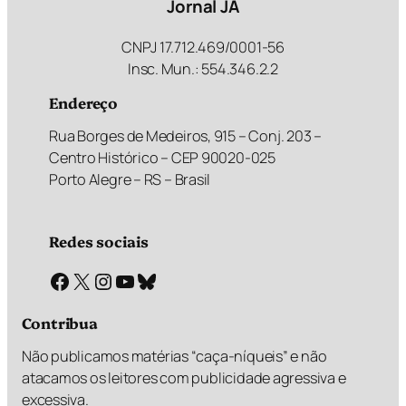
Jornal JÁ
CNPJ 17.712.469/0001-56
Insc. Mun.: 554.346.2.2
Endereço
Rua Borges de Medeiros, 915 – Conj. 203 –
Centro Histórico – CEP 90020-025
Porto Alegre – RS – Brasil
Redes sociais
Facebook
X
Instagram
Youtube
Bluesky
Contribua
Não publicamos matérias “caça-níqueis” e não
atacamos os leitores com publicidade agressiva e
excessiva.