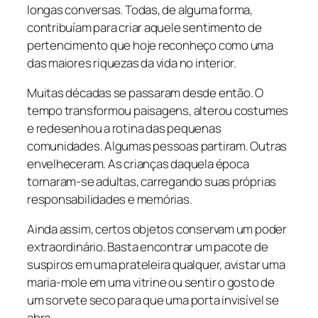
longas conversas. Todas, de alguma forma,
contribuíam para criar aquele sentimento de
pertencimento que hoje reconheço como uma
das maiores riquezas da vida no interior.
Muitas décadas se passaram desde então. O
tempo transformou paisagens, alterou costumes
e redesenhou a rotina das pequenas
comunidades. Algumas pessoas partiram. Outras
envelheceram. As crianças daquela época
tornaram-se adultas, carregando suas próprias
responsabilidades e memórias.
Ainda assim, certos objetos conservam um poder
extraordinário. Basta encontrar um pacote de
suspiros em uma prateleira qualquer, avistar uma
maria-mole em uma vitrine ou sentir o gosto de
um sorvete seco para que uma porta invisível se
abra.