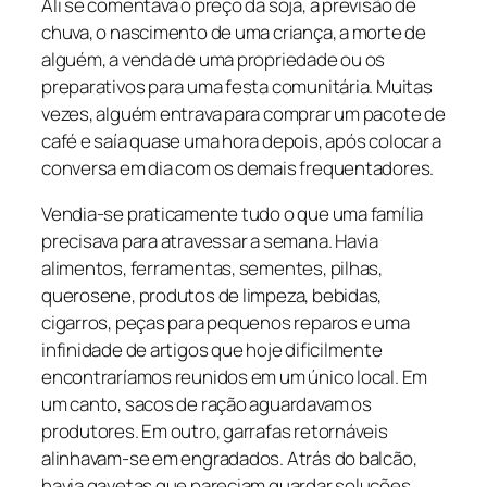
Ali se comentava o preço da soja, a previsão de
chuva, o nascimento de uma criança, a morte de
alguém, a venda de uma propriedade ou os
preparativos para uma festa comunitária. Muitas
vezes, alguém entrava para comprar um pacote de
café e saía quase uma hora depois, após colocar a
conversa em dia com os demais frequentadores.
Vendia-se praticamente tudo o que uma família
precisava para atravessar a semana. Havia
alimentos, ferramentas, sementes, pilhas,
querosene, produtos de limpeza, bebidas,
cigarros, peças para pequenos reparos e uma
infinidade de artigos que hoje dificilmente
encontraríamos reunidos em um único local. Em
um canto, sacos de ração aguardavam os
produtores. Em outro, garrafas retornáveis
alinhavam-se em engradados. Atrás do balcão,
havia gavetas que pareciam guardar soluções