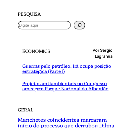
PESQUISA
P
e
s
q
Por Sergio
ECONOMICS
u
Lagranha
i
Guerras pelo petróleo: Irã ocupa posição
s
estratégica (Parte I)
a
r
Projetos antiambientais no Congresso
ameaçam Parque Nacional do Albardão
GERAL
Manchetes coincidentes marcaram
início do processo que derrubou Dilma