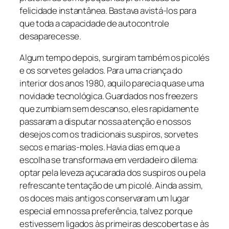
felicidade instantânea. Bastava avistá-los para
que toda a capacidade de autocontrole
desaparecesse.
Algum tempo depois, surgiram também os picolés
e os sorvetes gelados. Para uma criança do
interior dos anos 1980, aquilo parecia quase uma
novidade tecnológica. Guardados nos freezers
que zumbiam sem descanso, eles rapidamente
passaram a disputar nossa atenção e nossos
desejos com os tradicionais suspiros, sorvetes
secos e marias-moles. Havia dias em que a
escolha se transformava em verdadeiro dilema:
optar pela leveza açucarada dos suspiros ou pela
refrescante tentação de um picolé. Ainda assim,
os doces mais antigos conservaram um lugar
especial em nossa preferência, talvez porque
estivessem ligados às primeiras descobertas e às