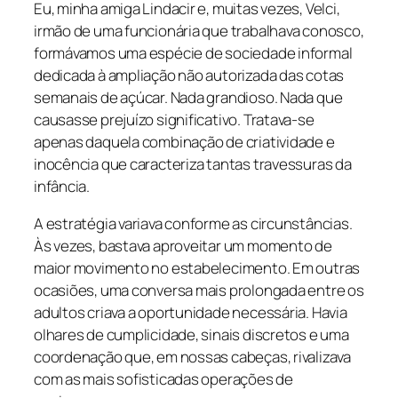
Eu, minha amiga Lindacir e, muitas vezes, Velci,
irmão de uma funcionária que trabalhava conosco,
formávamos uma espécie de sociedade informal
dedicada à ampliação não autorizada das cotas
semanais de açúcar. Nada grandioso. Nada que
causasse prejuízo significativo. Tratava-se
apenas daquela combinação de criatividade e
inocência que caracteriza tantas travessuras da
infância.
A estratégia variava conforme as circunstâncias.
Às vezes, bastava aproveitar um momento de
maior movimento no estabelecimento. Em outras
ocasiões, uma conversa mais prolongada entre os
adultos criava a oportunidade necessária. Havia
olhares de cumplicidade, sinais discretos e uma
coordenação que, em nossas cabeças, rivalizava
com as mais sofisticadas operações de