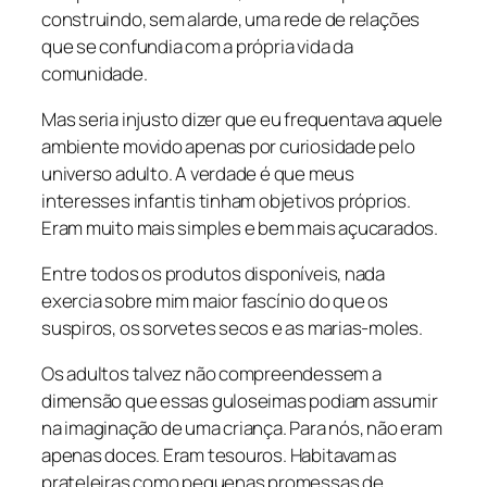
construindo, sem alarde, uma rede de relações
que se confundia com a própria vida da
comunidade.
Mas seria injusto dizer que eu frequentava aquele
ambiente movido apenas por curiosidade pelo
universo adulto. A verdade é que meus
interesses infantis tinham objetivos próprios.
Eram muito mais simples e bem mais açucarados.
Entre todos os produtos disponíveis, nada
exercia sobre mim maior fascínio do que os
suspiros, os sorvetes secos e as marias-moles.
Os adultos talvez não compreendessem a
dimensão que essas guloseimas podiam assumir
na imaginação de uma criança. Para nós, não eram
apenas doces. Eram tesouros. Habitavam as
prateleiras como pequenas promessas de