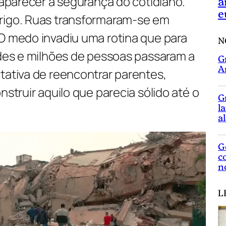
esaparecer a segurança do cotidiano.
a
e
rigo. Ruas transformaram-se em
 O medo invadiu uma rotina que para
N
ades e milhões de pessoas passaram a
G
A
tativa de reencontrar parentes,
nstruir aquilo que parecia sólido até o
G
l
a
G
c
n
L