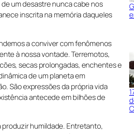
ão de um desastre nunca cabe nos
G
rmanece inscrita na memória daqueles
e
prendemos a conviver com fenômenos
nte à nossa vontade. Terremotos,
acões, secas prolongadas, enchentes e
 dinâmica de um planeta em
. São expressões da própria vida
1
existência antecede em bilhões de
d
.
C
 produzir humildade. Entretanto,