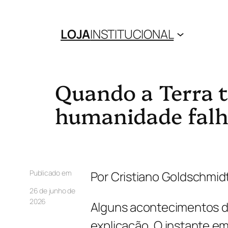
LOJA
INSTITUCIONAL
Quando a Terra t
humanidade fal
Publicado em
Por Cristiano Goldschmid
26 de junho de
2026
Alguns acontecimentos de
explicação. O instante em