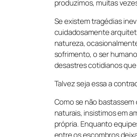
produzimos, muitas vezes
Se existem tragédias ine
cuidadosamente arquitet
natureza, ocasionalmente
sofrimento, o ser human
desastres cotidianos que
Talvez seja essa a contr
Como se não bastassem o
naturais, insistimos em a
própria. Enquanto equipe
entre os escombros deixa