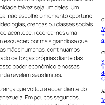
a
dade talvez seja um deles. Um
r
nça, não escolhe o momento oportuno
G
ideologias, crenças ou classes sociais.
M
do acontece, recorda-nos uma
m
q
m esquecer: por mais grandiosa que
pelas mãos humanas, continuamos
C
ado de forças próprias diante das
S
 nosso poder econômico e nossas
h
d
nda revelam seus limites.
C
rança que voltou a ecoar diante do
A
 Venezuela. Em poucos segundos,
I