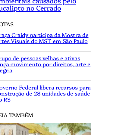
mbientais causados pelo
ucalipto no Cerrado
OTAS
raça Craidy participa da Mostra de
rtes Visuais do MST em São Paulo
rupo de pessoas velhas e ativas
ança movimento por direitos, arte e
legria
overno Federal libera recursos para
onstrução de 28 unidades de saúde
o RS
EIA TAMBÉM