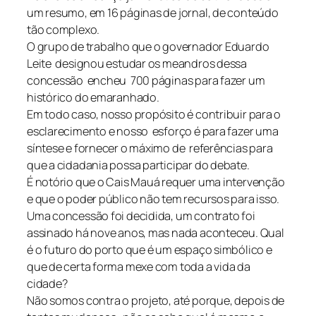
um resumo, em 16 páginas de jornal, de conteúdo
tão complexo.
O grupo de trabalho que o governador Eduardo
Leite designou estudar os meandros dessa
concessão encheu 700 páginas para fazer um
histórico do emaranhado.
Em todo caso, nosso propósito é contribuir para o
esclarecimento e nosso esforço é para fazer uma
síntese e fornecer o máximo de referências para
que a cidadania possa participar do debate.
É notório que o Cais Mauá requer uma intervenção
e que o poder público não tem recursos para isso.
Uma concessão foi decidida, um contrato foi
assinado há nove anos, mas nada aconteceu. Qual
é o futuro do porto que é um espaço simbólico e
que de certa forma mexe com toda a vida da
cidade?
Não somos contra o projeto, até porque, depois de