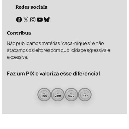
Redes sociais
Facebook
X
Instagram
Youtube
Bluesky
Contribua
Não publicamos matérias “caça-níqueis” e não
atacamos os leitores com publicidade agressiva e
excessiva.
Faz um PIX e valoriza esse diferencial
R$
R$
R$
R$
1,00
2,00
5,00
?,??