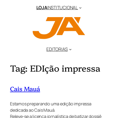
Pular
LOJA
INSTITUCIONAL
para
o
conteúdo
EDITORIAS
Tag:
EDIção impressa
Cais Mauá
Estamos preparando uma edição impressa
dedicada ao Cais Mauá.
Releve-se a licença jornalística de batizar dossiê