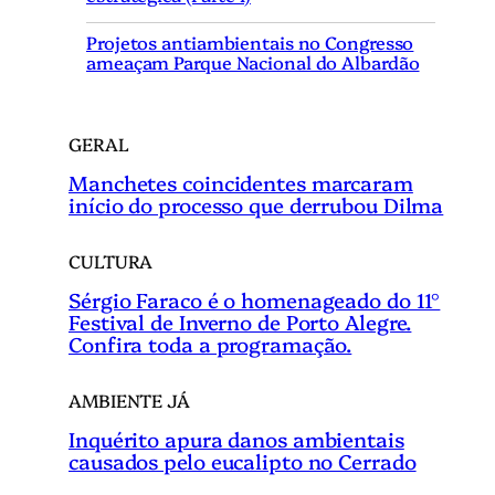
a
r
Projetos antiambientais no Congresso
ameaçam Parque Nacional do Albardão
GERAL
Manchetes coincidentes marcaram
início do processo que derrubou Dilma
CULTURA
Sérgio Faraco é o homenageado do 11°
Festival de Inverno de Porto Alegre.
Confira toda a programação.
AMBIENTE JÁ
Inquérito apura danos ambientais
causados pelo eucalipto no Cerrado