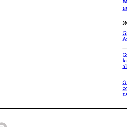
a
e
N
G
A
G
l
a
G
c
n