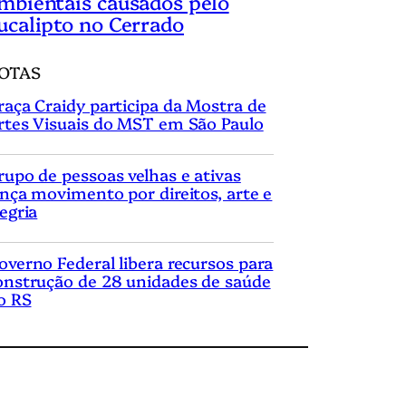
mbientais causados pelo
ucalipto no Cerrado
OTAS
raça Craidy participa da Mostra de
rtes Visuais do MST em São Paulo
rupo de pessoas velhas e ativas
ança movimento por direitos, arte e
legria
overno Federal libera recursos para
onstrução de 28 unidades de saúde
o RS