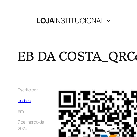
LOJA
INSTITUCIONAL
EB DA COSTA_QRC
Escrito por
andres
em
7 de março de
2025