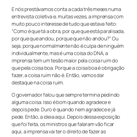
E nós prestávamos conta a cada três meses numa
entrevista coletiva e, muitas vezes, a imprensa com
muito pouco interesse de tudo que estava feito:
“Como é que tá a obra, por que que está paralisada,
por que que andou, porque que não andou?” Ou
seja, porque normalmente não é culpa de ninguém
individualmente, mas é uma coisa do DNA, a
imprensa tem um tesão maior pela coisa ruim do
que pela coisa boa. Porque a coisa boa é obrigação
fazer, a coisa ruim não é. Então, vamos dar
destaque na coisa ruim.
O governador falou que sempre termina pedindo
alguma coisa. Isso é bom quando agradece e
depois pede. Duro é quando nem agradece e já
pede. Então, a ideia aqui. Depois dessa exposição
que foi feita, os ministros que falaram vão ficar
aqui, a imprensa vai ter o direito de fazer as