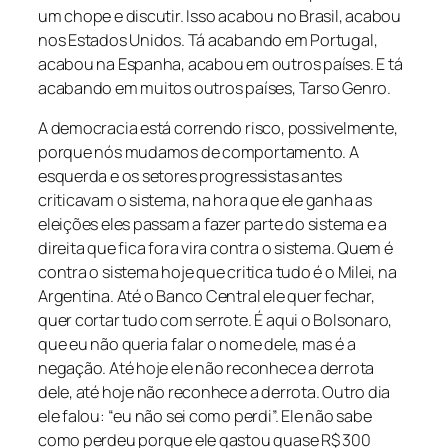
um chope e discutir. Isso acabou no Brasil, acabou
nos Estados Unidos. Tá acabando em Portugal,
acabou na Espanha, acabou em outros países. E tá
acabando em muitos outros países, Tarso Genro.
A democracia está correndo risco, possivelmente,
porque nós mudamos de comportamento. A
esquerda e os setores progressistas antes
criticavam o sistema, na hora que ele ganha as
eleições eles passam a fazer parte do sistema e a
direita que fica fora vira contra o sistema. Quem é
contra o sistema hoje que critica tudo é o Milei, na
Argentina. Até o Banco Central ele quer fechar,
quer cortar tudo com serrote. É aqui o Bolsonaro,
que eu não queria falar o nome dele, mas é a
negação. Até hoje ele não reconhece a derrota
dele, até hoje não reconhece a derrota. Outro dia
ele falou: “eu não sei como perdi”. Ele não sabe
como perdeu porque ele gastou quase R$ 300