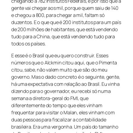
chegando a 782 Institutos Federais, e por isso que a
gente vai chegar aos mil, porque quem saiu de 140
e chegou a 800, para chegar a mil, faltam só
duzentos. E o que que é 200 institutos para um país
de 200 milhões de habitantes, que está vendendo
tudo para a China, que está vendendo tudo para
todos os países.
E esse é o Brasil que eu quero construir. Esses
números que o Alckmin citou aqui, que o Pimenta
citou, sabe, não valem muito que são do meu
governo. Mas o dado concreto é o seguinte, gente,
há uma expectativa com relação ao Brasil. Eu vinha
dizendo para o governador, eu recebi só numa
semana a diretora-geral do FMI, que
diferentemente do tempo que eles vinham
frequentar para visitar o Malan, eles vinham com
duas pessoas para fiscalizar a contabilidade
brasileira. Era uma vergonha. Um país do tamanho