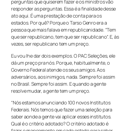
perguntas que quiserem fazer e os ministros vão
responder as perguntas. Essa é a finalidade desse
ato aqui. É uma prestação de conta para os
estados. Por quê? Porque o Tarso Genro era a
pessoa que mais falava em republicanidade. “Tem
que ser republicano, tem que ser republicano”. E, às
vezes, ser republicano tem um preço.
Eu vou lhe dar dois exemplos. O PAC Seleções, ele
dá um preço pra nós. Porque, habitualmente, o
Governo Federal atende os seus amigos. Aos
adversários, aos inimigos, nada. Sempre foi assim
no Brasil. Sempre foi assim. E quando a gente
resolve mudar, a gente tem um preço.
“Nós estamos anunciando 100 novos Institutos
Federais. Nós temos que fazer uma seleção para
saber aonde a gente vai aplicar esses institutos.
Qual é o critério adotado? O critério adotado é
fazer o mapeamento em cada estado para saber