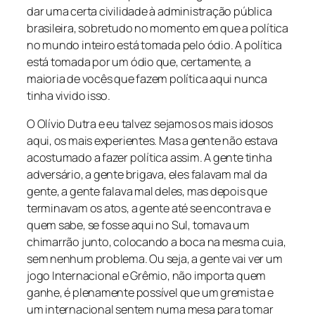
dar uma certa civilidade à administração pública
brasileira, sobretudo no momento em que a política
no mundo inteiro está tomada pelo ódio. A política
está tomada por um ódio que, certamente, a
maioria de vocês que fazem política aqui nunca
tinha vivido isso.
O Olívio Dutra e eu talvez sejamos os mais idosos
aqui, os mais experientes. Mas a gente não estava
acostumado a fazer política assim. A gente tinha
adversário, a gente brigava, eles falavam mal da
gente, a gente falava mal deles, mas depois que
terminavam os atos, a gente até se encontrava e
quem sabe, se fosse aqui no Sul, tomava um
chimarrão junto, colocando a boca na mesma cuia,
sem nenhum problema. Ou seja, a gente vai ver um
jogo Internacional e Grêmio, não importa quem
ganhe, é plenamente possível que um gremista e
um internacional sentem numa mesa para tomar