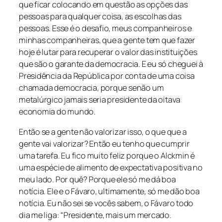
que ficar colocando em questão as opções das
pessoas para qualquer coisa, as escolhas das
pessoas. Esse é o desafio, meus companheiros e
minhas companheiras, que a gente tem que fazer
hoje é lutar para recuperar o valor das instituições
que são o garante da democracia. E eu só cheguei à
Presidência da República por conta de uma coisa
chamada democracia, porque senão um
metalúrgico jamais seria presidente da oitava
economia do mundo.
Então se a gente não valorizar isso, o que que a
gente vai valorizar? Então eu tenho que cumprir
uma tarefa. Eu fico muito feliz porque o Alckmin é
uma espécie de alimento de expectativa positiva no
meu lado. Por quê? Porque ele só me dá boa
notícia. Ele e o Fávaro, ultimamente, só me dão boa
notícia. Eu não sei se vocês sabem, o Fávaro todo
dia me liga: “Presidente, mais um mercado.