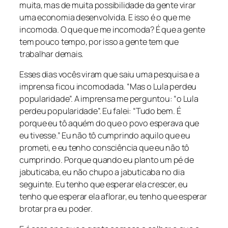
muita, mas de muita possibilidade da gente virar
uma economia desenvolvida. E isso é o que me
incomoda. O que que me incomoda? É que a gente
tem pouco tempo, por isso a gente tem que
trabalhar demais.
Esses dias vocês viram que saiu uma pesquisa e a
imprensa ficou incomodada. “Mas o Lula perdeu
popularidade”. A imprensa me perguntou: “o Lula
perdeu popularidade”. Eu falei: “Tudo bem. É
porque eu tô aquém do que o povo esperava que
eu tivesse.” Eu não tô cumprindo aquilo que eu
prometi, e eu tenho consciência que eu não tô
cumprindo. Porque quando eu planto um pé de
jabuticaba, eu não chupo a jabuticaba no dia
seguinte. Eu tenho que esperar ela crescer, eu
tenho que esperar ela aflorar, eu tenho que esperar
brotar pra eu poder.