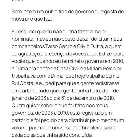
Bem, e tem um outro tipo de governo que gosta de
mostrar o que faz.
Eu esqueci que eu não queria fazer a maior
nominata, mas eu não posso deixar de citar meus
companheiros Tarso Genro e Olívio Dutra, a quem
eu agradeço a presença de vocês aqui. E dizer para
vocês que, quando eu terminei o governo em 2010,
a Dilma era chefe da Casa Civil e a Miriam Belchior
trabalhava com a Dilma, que hoje trabalha com o
Rui Costa, e eu pedi para que a gente registrasse
em cartório tudo que a gente tinha feito, de 1º de
janeiro de 2003 ao dia 31 de dezembro de 2010.
Quem quiser saber o que foi feito nos meus
governos, de 2003 a 2010, está registrado em
cartório e foi pedido para distribuir pelo menos um
volume para cada universidade brasileira saber
cada coisa que tinha sido concluída.