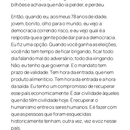
bilhões e achava que não ia perder, e perdeu.
Então, quando eu, aos meus 78 anos de idade,
jovem, bonito, olho para o mundo, eu vejo a
democracia correndo risco, e eu vejo qual é a
resposta que a gente pode dar para a democracia.
Eu fiz uma opção. Quando você ganha as eleições,
você não tem tempo de ficar brigando, ficar todo
dia falando mal do adversário, todo dia xingando.
Não, eu tenho que governar. E o mandato tem
prazo de validade. Tem hora da entrada, que nem
produto alimentício. Tem hora da entrada e a hora
da saída. Eu tenho um compromisso de recuperar
esse país economicamente. É dar civilidade àqueles
que não têm civilidade hoje. É recuperar o
humanismo entre os seres humanos. E é fazer com
que as pessoas que foram esquecidas
historicamente tenham, outra vez, vez e voz nesse
país.