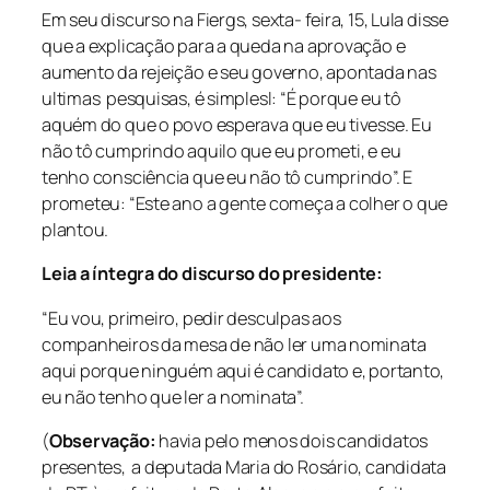
Em seu discurso na Fiergs, sexta- feira, 15, Lula disse
que a explicação para a queda na aprovação e
aumento da rejeição e seu governo, apontada nas
ultimas pesquisas, é simplesl: “É porque eu tô
aquém do que o povo esperava que eu tivesse. Eu
não tô cumprindo aquilo que eu prometi, e eu
tenho consciência que eu não tô cumprindo”. E
prometeu: “Este ano a gente começa a colher o que
plantou.
Leia a íntegra do discurso do presidente:
“Eu vou, primeiro, pedir desculpas aos
companheiros da mesa de não ler uma nominata
aqui porque ninguém aqui é candidato e, portanto,
eu não tenho que ler a nominata”.
(
Observação:
havia pelo menos dois candidatos
presentes, a deputada Maria do Rosário, candidata