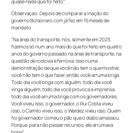
quase nada que foi feito”.
Observaçao: Depois de comparar a inação do
governo Bolsonaro com já fez em 15 meses de
mandato
“Na área do transporte, nós, somente em 2023,
fizemos só num ano mais do que foi feito em quatro
anos do governo passado na área de transporte, na
questão de rodovia e ferrovia. Isso numa
demonstração de que você não tem o que mostrar,
você não tem o que fazer, então você arruma briga.
Todo dia você briga com alguém, todo dia você
xinga alguém, todo dia você provoca a imprensa,
todo dia você arruma briga com os governadores.
Você viveu isso, o governador, o Rui Costa viveu
isso, o Camilo viveu isso, o Waldez viveu isso. Quem
foi governador comeu o pão que o diabo amassou.
Porque, para não passar recursos, ele arrumava
briga”.