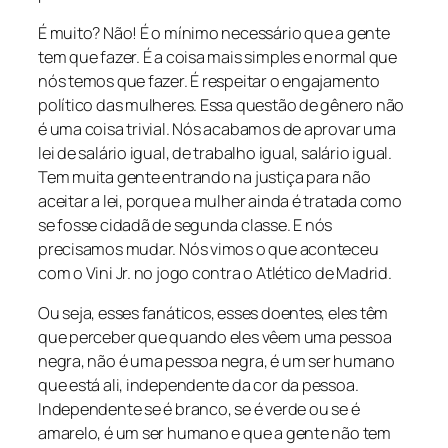
É muito? Não! É o mínimo necessário que a gente
tem que fazer. É a coisa mais simples e normal que
nós temos que fazer. É respeitar o engajamento
político das mulheres. Essa questão de gênero não
é uma coisa trivial. Nós acabamos de aprovar uma
lei de salário igual, de trabalho igual, salário igual.
Tem muita gente entrando na justiça para não
aceitar a lei, porque a mulher ainda é tratada como
se fosse cidadã de segunda classe. E nós
precisamos mudar. Nós vimos o que aconteceu
com o Vini Jr. no jogo contra o Atlético de Madrid.
Ou seja, esses fanáticos, esses doentes, eles têm
que perceber que quando eles vêem uma pessoa
negra, não é uma pessoa negra, é um ser humano
que está ali, independente da cor da pessoa.
Independente se é branco, se é verde ou se é
amarelo, é um ser humano e que a gente não tem