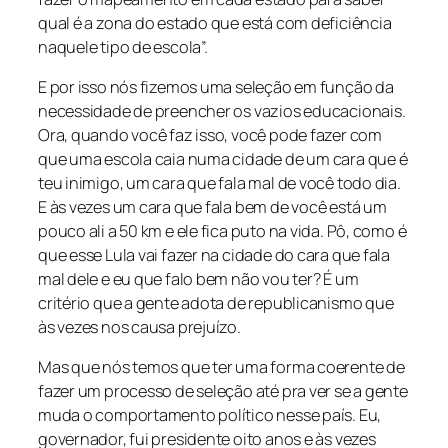
qual é a zona do estado que está com deficiência
naquele tipo de escola”.
E por isso nós fizemos uma seleção em função da
necessidade de preencher os vazios educacionais.
Ora, quando você faz isso, você pode fazer com
que uma escola caia numa cidade de um cara que é
teu inimigo, um cara que fala mal de você todo dia.
E às vezes um cara que fala bem de você está um
pouco ali a 50 km e ele fica puto na vida. Pô, como é
que esse Lula vai fazer na cidade do cara que fala
mal dele e eu que falo bem não vou ter? É um
critério que a gente adota de republicanismo que
às vezes nos causa prejuízo.
Mas que nós temos que ter uma forma coerente de
fazer um processo de seleção até pra ver se a gente
muda o comportamento político nesse país. Eu,
governador, fui presidente oito anos e às vezes