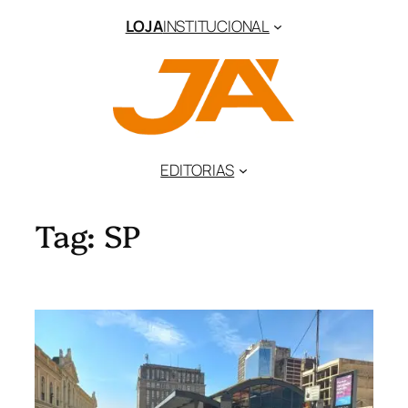
Pular
LOJA
INSTITUCIONAL
para
o
conteúdo
EDITORIAS
Tag:
SP