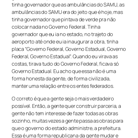
tinha governador que as ambulâncias do SAMU, as
ambulâncias do SAMU era do jeito que é hoje, mas
tinha governador que pintava de verde pra não
colocar nada no Governo Federal. Tinha
governador que eu ia no estado, no trajeto do
aeroporto até onde eu ia inaugurar a obra, tinha
placa “Governo Federal, Governo Estadual, Governo
Federal, Governo Estadual”. Quando eu virava as
costas, tirava tudo do Governo Federal, ficava só
Governo Estadual. Eu acho que essa não é uma
forma honesta da gente, de forma civilizada,
manter uma relação entre os entes federados.
O correto é que a gente seja o mais verdadeiro
possível. Então, a gente quer construir parceria, a
gente não tem interesse de fazer todas as obras
sozinho, muitas vezes a gente passa as obras para
que o governo do estado administre, a prefeitura.
Essa é uma forma republicana da gente mudar e