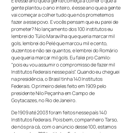
E é esse ano que a gente começa a colher o que a
gente plantou o ano inteiro, é esse ano que a gente
vai começar a colher tudo que nós prometemos
fazer a esse povo. E vocês pensam que eu parei de
prometer? No lançamento dos 100 institutos eu
lembrei do Túlio Maravilha que queria marcar mil
gols, lembrei do Pelé que marcou mil e cento,
duzentos e não sei quantos, e lembrei do Romário
que queria marcar mil gols. Eu falei pro Camilo:
“pois eu vou assumir o compromisso de fazer mil
Institutos Federais nesse país”. Quando eu cheguei
na presidência, o Brasil tinha 140 Institutos
Federais. O primeiro deles feito em 1909 pelo
presidente Nilo Peçanha em Campo de
Goytacazes, no Rio de Janeiro.
De 1909 até 2003 foram feitos nesse país 140
Institutos Federais. Pois bem, companheiro Tarso,
de nós pra cá, com o anúncio desse 100, estamos