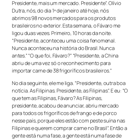
Presidente, mais um mercado. Presidente”. Olívio
Dutra, nós, do dia 1º de janeiro até hoje, nós
abrimos 98 novos mercados para os produtos
brasileiros no exterior. Esta semana, o Fávaro me
ligou duas vezes. Primeiro, 10 horas da noite.
“Presidente, aconteceu uma coisa fenomenal.
Nunca aconteceu na história do Brasil. Nunca
antes.” “O que foi, Fávaro?” “Presidente, a China
abriu de uma vez só o reconhecimento para
importar carne de 38 frigoríficos brasileiros.”
No dia seguinte, ele me liga. “Presidente, outra boa
notícia. As Filipinas. Presidente, as Filipinas”. E eu: “O
que tem as Filipinas, Fávaro? As Filipinas,
presidente, acabou de anunciar, abriu mercado
para todos os frigoríficos de frango e de porco
nesse país, porque eles estão com peste suína nas
Filipinas e querem comprar carne no Brasil”. Então a
gente está numa fase, a gente está numa fase de