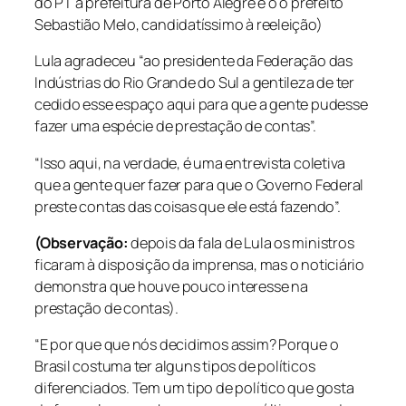
do PT à prefeitura de Porto Alegre e o o prefeito
Sebastião Melo, candidatíssimo à reeleição)
Lula agradeceu “ao presidente da Federação das
Indústrias do Rio Grande do Sul a gentileza de ter
cedido esse espaço aqui para que a gente pudesse
fazer uma espécie de prestação de contas”.
“Isso aqui, na verdade, é uma entrevista coletiva
que a gente quer fazer para que o Governo Federal
preste contas das coisas que ele está fazendo”.
(Observação:
depois da fala de Lula os ministros
ficaram à disposição da imprensa, mas o noticiário
demonstra que houve pouco interesse na
prestação de contas).
“E por que que nós decidimos assim? Porque o
Brasil costuma ter alguns tipos de políticos
diferenciados. Tem um tipo de político que gosta