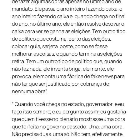
de fazer algumas obras apenas no último ano de
mandato. Ele passa o ano inteiro fazendo caixa, o
ano inteiro fazendo caixa e, quando chega no final
do ano, no último ano, ele então resolve desovar o
caixa para ver se ganha as eleições. Tem outro tipo
de político que costuma, perto das eleições,
colocar guia, sarjeta, poste, como se fosse
melhorar as coisas, e quando termina as eleições
retira. Tem um outro tipo de político que, quando
não faz nada, ele inventa briga, ele mente, ele
provoca, ele monta uma fábrica de fake news para
não ter que ser justificado por cobrança de
nenhuma obra”.
” Quando você chega no estado, governador, e eu
faço isso sempre, e eu pergunto assim: eu gostaria
que quem tivesse no plenário mostrasse uma obra
que foi feita no governo passado. Uma, uma obra.
Não precisa duas, uma só. Não tem, efetivamente,