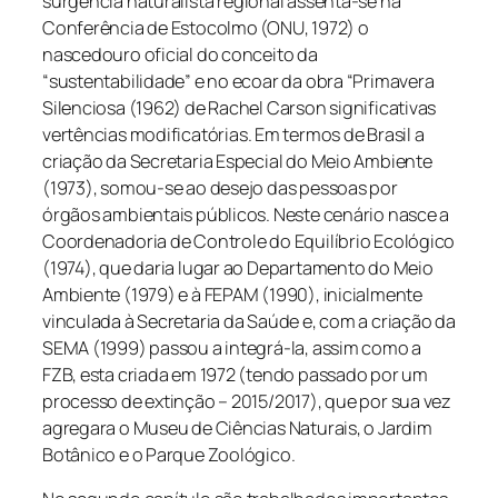
surgência
naturalista regional assenta-se na
Conferência de Estocolmo (ONU, 1972) o
nascedouro oficial do conceito da
“sustentabilidade” e no ecoar da obra “Primavera
Silenciosa (1962) de Rachel Carson significativas
vertências
modificatórias
. Em termos de Brasil a
criação da Secretaria Especial do Meio Ambiente
(1973), somou-se ao desejo das pessoas por
órgãos ambientais públicos. Neste cenário nasce a
Coordenadoria de Controle do Equilíbrio Ecológico
(1974), que daria lugar ao Departamento do Meio
Ambiente (1979) e à FEPAM (1990), inicialmente
vinculada à Secretaria da Saúde e, com a criação da
SEMA (1999) passou a integrá-la, assim como a
FZB, esta criada em 1972 (tendo passado por um
processo de extinção – 2015/2017), que por sua vez
agregara o Museu de Ciências Naturais, o Jardim
Botânico e o Parque Zoológico.