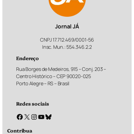
Jornal JÁ
CNPJ 17.712.469/0001-56
Insc. Mun.: 554.346.2.2
Endereço
Rua Borges de Medeiros, 915 – Conj. 203 –
Centro Histórico – CEP 90020-025
Porto Alegre – RS – Brasil
Redes sociais
Facebook
X
Instagram
Youtube
Bluesky
Contribua