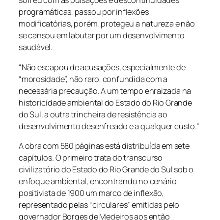
s
ofreu com as pulsações e descontinuidades
programáticas, passou por inflexões
modificatórias
, porém, protegeu a natureza e não
se cansou em labutar por um desenvolvimento
saudável.
“
Não escapou de acusações, especialmente de
“morosidade”, não raro, confundida com a
necessária
precaução.
A
um tempo enraizada na
historicidade ambiental do Estado do Rio Grande
do Sul, a outra trincheira de resistência ao
desenvolvimento
desenfreado e a qualquer custo.”
A obra com
580
páginas está d
istribuí
da
em sete
capítulos. O primeiro trata do transcurso
civilizatório do Estado do Rio Grande do Sul sob o
enfoque ambiental, encontrando no cenário
positivista de 1900 um marco de inflexão,
representado pelas “circulares” emitidas pelo
governador Borges de Medeiros aos então