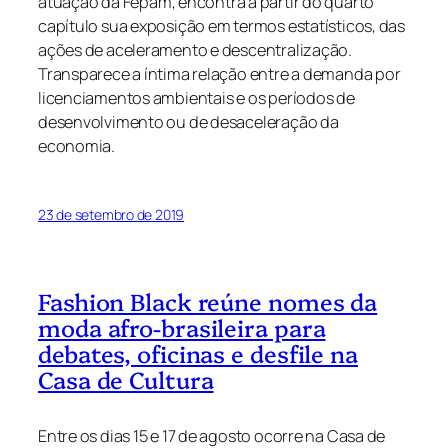
atuação da
F
epam
, encontra
a partir do
quarto
capítulo sua exposição em termos estatísticos, das
ações de aceleramento e descentralização.
Transparece a íntima relação entre a demanda por
licenciamentos ambientais e os períodos de
desenvolvimento ou de desaceleração da
economia.
23 de setembro de 2019
Fashion Black reúne nomes da
moda afro-brasileira para
debates, oficinas e desfile na
Casa de Cultura
Entre os dias 15 e 17 de agosto ocorre na Casa de