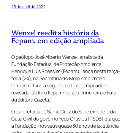
28 de abril de 2022
Wenzel reedita história da
Fepam, em edição ampliada
O geólogo
José Alberto
Wenzel
, analista da
Fundação Estadual de Proteção Ambiental
Henrique Luís
Roessler
(
Fepam
)
, lança nesta terça-
feira (24), na Secretaria do Meio Ambiente e
Infraestrutura,
a
segunda edição,
ampliada e
revisada
, do
livro
Fepam
:
R
aízes,
T
rincheira e
F
arol,
da
Editora Gazeta
.
O ex-prefeito de Santa Cruz do Sul e ex-chefe da
Casa Civil do governo Yeda Crusius (PSDB)
diz
que
a F
undação
,
nos seus
quase 30 anos de existência
,