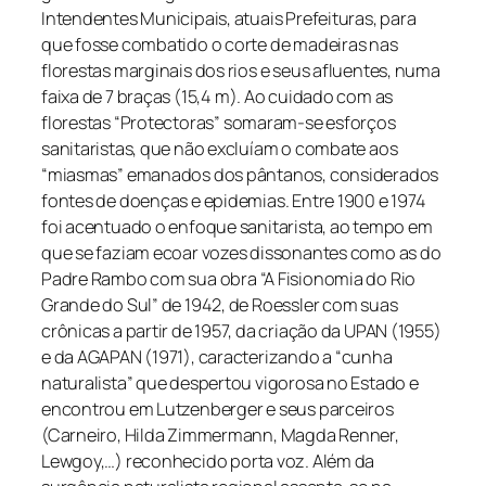
Intendentes Municipais, atuais Prefeituras, para
que fosse combatido o corte de madeiras nas
florestas marginais dos rios e seus afluentes, numa
faixa de
7
braças (15,4 m). Ao cuidado com as
florestas “
Protectoras
” somaram-se esforços
sanitaristas, que não excluíam o combate aos
“miasmas” emanados dos pântanos, considerados
fontes de doenças e epidemias. Entre 1900 e 1974
foi acentuado o enfoque sanitarista, ao tempo em
que se faziam ecoar vozes dissonantes como as do
Padre
Rambo
com sua obra “A Fisionomia do Rio
Grande do Sul” de 1942, de
Roessler
com suas
crônicas a partir de 1957, da criação da UPAN (1955)
e da AGAPAN (1971), caracterizando a “cunha
naturalista” que despertou vigorosa no Estado e
encontrou em
Lutzenberger
e seus
parceiros
(Carneiro, Hilda Zimmermann, Magda Renner,
Lewgoy
,…) reconhecido porta voz. Além da