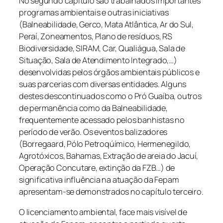
No segundo capítulo são trabalhados importantes
programas ambientais e outras iniciativas
(Balneabilidade,
Gerco
, Mata Atlântica, Ar do Sul,
Peraí
, Zoneamentos, Plano de resíduos, RS
Biodiversidade, SIRAM,
Car
,
Qualiágua
, Sala de
Situação, Sala de Atendimento Integrado,…)
desenvolvidas pelos órgãos ambientais públicos e
suas parcerias com diversas entidades. Alguns
destes descontinuados como o Pró Guaíba, outros
de permanência como da Balneabilidade,
frequentemente acessado pelos banhistas no
período de verão. Os eventos balizadores
(
Borregaard
,
Pólo
Petroqúímico
, Hermenegildo,
Agrotóxicos, Bahamas, Extração de areia do Jacuí,
Operação
Concutare
, extinção da FZB…) de
significativa influência na atuação da
F
epam
apresentam-se demonstrados no capítulo terceiro.
O licenciamento ambiental, face mais visível de