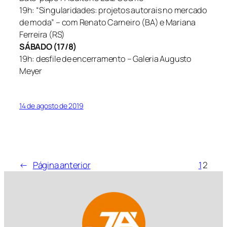
19h: “Singularidades: projetos autorais no mercado
de moda” – com Renato Carneiro (BA) e Mariana
Ferreira (RS)
SÁBADO (17/8)
19h: desfile de encerramento – Galeria Augusto
Meyer
14 de agosto de 2019
←
Página anterior
1
2