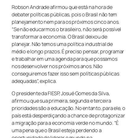
Robson Andrade afirmou que está na hora de
debater políticas públicas, pois o Brasil não tem
planejamento nem para os próximos cinco anos.
“Se não educarmos o brasileiro, não será possível
transformar a economia. O Brasil deixou de
planejar. Não temos uma política industrial de
médio e longo prazos. É preciso pensar, programar
e trabalhar em uma agenda para que possamos
nos desenvolver nos próximos anos. Não
conseguiremos fazer isso sem políticas públicas
adequadas”, explica.
O presidente da FIESP, Josué Gomes da Silva,
afirmou que sua primeira, segunda e terceira
prioridades são a educação. No entanto, para ele, o
país está desperdiçando a chance de protagonizar
a migração para a economia verde no mundo. “É
uma pena que o Brasil esteja perdendo a
oportunidade de liderar o mundo na