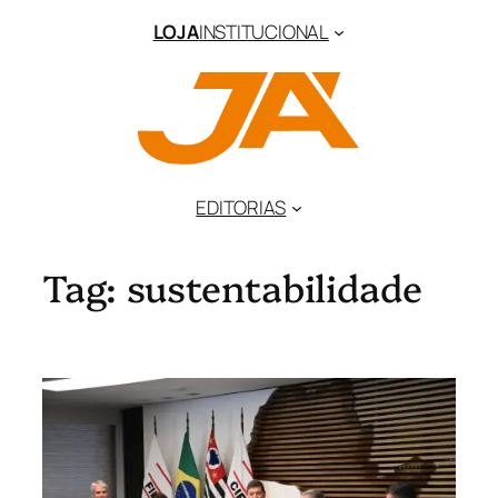
Pular
LOJA
INSTITUCIONAL
para
o
conteúdo
EDITORIAS
Tag:
sustentabilidade