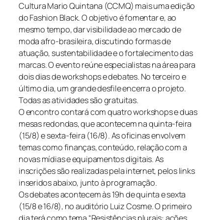
Cultura Mario Quintana (CCMQ) mais uma edição
do Fashion Black. O objetivo é fomentar e, ao
mesmo tempo, dar visibilidade ao mercado de
moda afro-brasileira, discutindo formas de
atuação, sustentabilidade e o fortalecimento das
marcas. O evento reúne especialistas na área para
dois dias de workshops e debates. No terceiro e
último dia, um grande desfile encerra o projeto.
Todas as atividades são gratuitas.
O encontro contará com quatro workshops e duas
mesas redondas, que acontecem na quinta-feira
(15/8) e sexta-feira (16/8). As oficinas envolvem
temas como finanças, conteúdo, relação com a
novas mídias e equipamentos digitais. As
inscrições são realizadas pela internet, pelos links
inseridos abaixo, junto à programação.
Os debates acontecem às 19h de quinta e sexta
(15/8 e 16/8), no auditório Luiz Cosme. O primeiro
dia terá como tema “Resistências plurais: ações