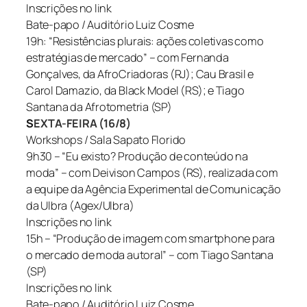
Inscrições no link
Bate-papo / Auditório Luiz Cosme
19h: “Resistências plurais: ações coletivas como
estratégias de mercado” – com Fernanda
Gonçalves, da AfroCriadoras (RJ); Cau Brasil e
Carol Damazio, da Black Model (RS); e Tiago
Santana da Afrotometria (SP)
S
EXTA-FEIRA (16/8)
Workshops / Sala Sapato Florido
9h30 – “Eu existo? Produção de conteúdo na
moda” – com Deivison Campos (RS), realizada com
a equipe da Agência Experimental de Comunicação
da Ulbra (Agex/Ulbra)
Inscrições no link
15h – “Produção de imagem com smartphone para
o mercado de moda autoral” – com Tiago Santana
(SP)
Inscrições no link
Bate-papo / Auditório Luiz Cosme