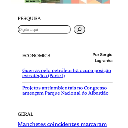
PESQUISA
P
e
s
q
Por Sergio
ECONOMICS
u
Lagranha
i
Guerras pelo petróleo: Irã ocupa posição
s
estratégica (Parte I)
a
r
Projetos antiambientais no Congresso
ameaçam Parque Nacional do Albardão
GERAL
Manchetes coincidentes marcaram