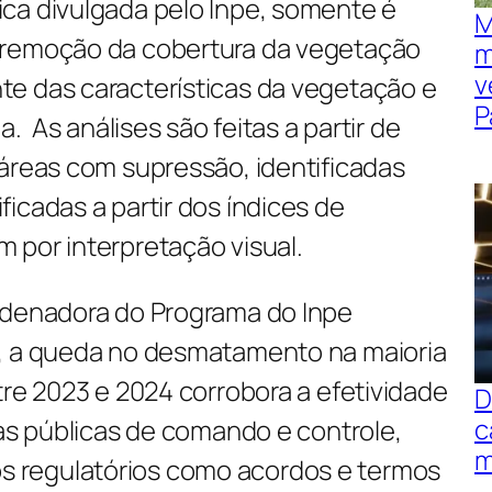
ca divulgada pelo Inpe, somente é
M
 remoção da cobertura da vegetação
m
v
e das características da vegetação e
P
a. As análises são feitas a partir de
 áreas com supressão, identificadas
icadas a partir dos índices de
 por interpretação visual.
rdenadora do Programa do Inpe
l, a queda no desmatamento na maioria
tre 2023 e 2024 corrobora a efetividade
D
c
cas públicas de comando e controle,
m
 regulatórios como acordos e termos