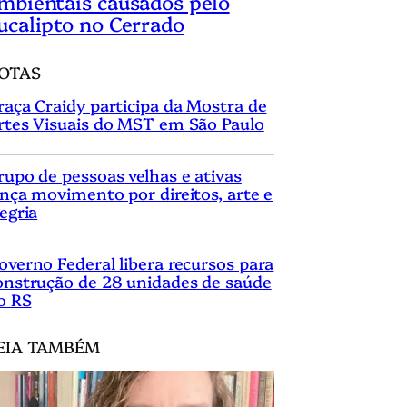
mbientais causados pelo
ucalipto no Cerrado
OTAS
raça Craidy participa da Mostra de
rtes Visuais do MST em São Paulo
rupo de pessoas velhas e ativas
ança movimento por direitos, arte e
legria
overno Federal libera recursos para
onstrução de 28 unidades de saúde
o RS
EIA TAMBÉM