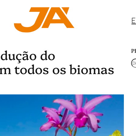
E
edução do
P
P
m todos os biomas
e
s
q
u
i
s