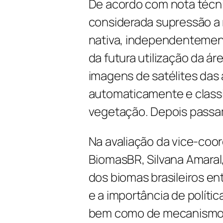
De acordo com nota técni
considerada supressão a
nativa, independentement
da futura utilização da áre
imagens de satélites das
automaticamente e classif
vegetação. Depois passam
Na avaliação da vice-coo
BiomasBR, Silvana Amara
dos biomas brasileiros en
e a importância de políti
bem como de mecanismos