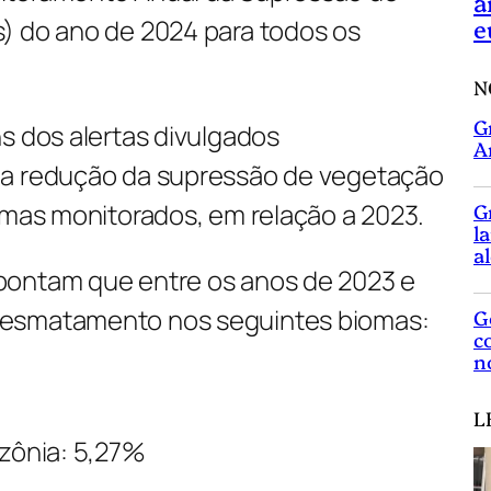
a
e
) do ano de 2024 para todos os
N
G
s dos alertas divulgados
A
 a redução da supressão de vegetação
omas monitorados, em relação a 2023.
G
l
a
pontam que entre os anos de 2023 e
desmatamento nos seguintes biomas:
G
c
n
L
azônia: 5,27%