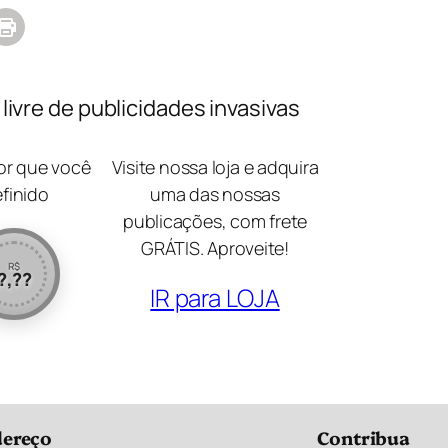
ivre de publicidades invasivas
lor que você
Visite nossa loja e adquira
efinido
uma das nossas
publicações, com frete
GRÁTIS. Aproveite!
R$
?,??
IR para LOJA
ereço
Contribua