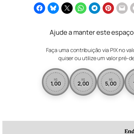
Ajude a manter este espaço l
Faça uma contribuição via PIX no va
quiser ou utilize um valor pré-d
R$
R$
R$
1,00
2,00
5,00
End