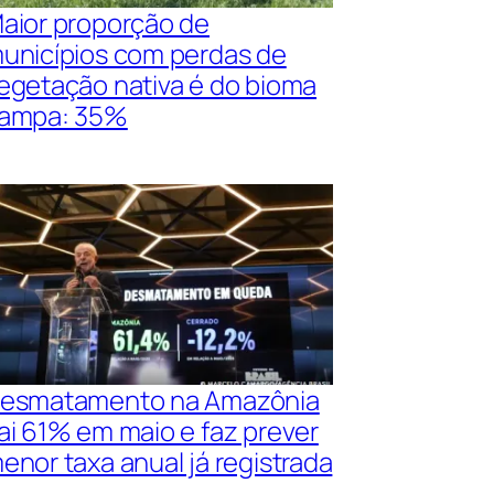
aior proporção de
unicípios com perdas de
egetação nativa é do bioma
ampa: 35%
esmatamento na Amazônia
ai 61% em maio e faz prever
enor taxa anual já registrada