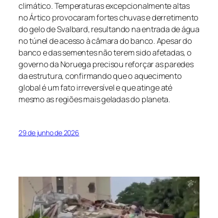
climático. Temperaturas excepcionalmente altas
no Ártico provocaram fortes chuvas e derretimento
do gelo de Svalbard, resultando na entrada de água
no túnel de acesso à câmara do banco. Apesar do
banco e das sementes não terem sido afetadas, o
governo da Noruega precisou reforçar as paredes
da estrutura, confirmando que o aquecimento
global é um fato irreversível e que atinge até
mesmo as regiões mais geladas do planeta.
29 de junho de 2026