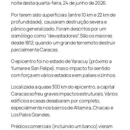
noite desta quarta-feira, 24 de junho de 2026.
Por terem sido superficiais (entre 10 km e 22 km de
profundidade), causaram destruição severa e
pânico generalizado. Foram descritos por um
sismólogo como “devastadores”. São os maiores
desde 1812, quando um grande terremoto destruir
parcialmente Caracas.
O epicentro foi no estado de Yaracuy (próximo a
Yumare e San Felipe), mas o impacto foi sentido
com força em vários estados e em países vizinhos.
Localizada a quase 300 km do epicentro, a capital
Caracas sofreu graves impactos estruturais. Vários
edifícios e casas desabaram por completo,
especialmente nos bairros de Altamira, Chacao e
Los Palos Grandes.
Prédios comerciais (incluindo um banco) vieram