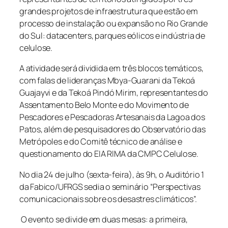
grandes projetos de infraestrutura que estão em
processo de instalação ou expansão no Rio Grande
do Sul: datacenters, parques eólicos e indústria de
celulose.
A atividade será dividida em três blocos temáticos,
com falas de lideranças Mbya-Guarani da Tekoá
Guajayvi e da Tekoá Pindó Mirim, representantes do
Assentamento Belo Monte e do Movimento de
Pescadores e Pescadoras Artesanais da Lagoa dos
Patos, além de pesquisadores do Observatório das
Metrópoles e do Comitê técnico de análise e
questionamento do EIA RIMA da CMPC Celulose.
No dia 24 de julho (sexta-feira), às 9h, o Auditório 1
da Fabico/UFRGS sedia o seminário “Perspectivas
comunicacionais sobre os desastres climáticos”.
O evento se divide em duas mesas: a primeira,