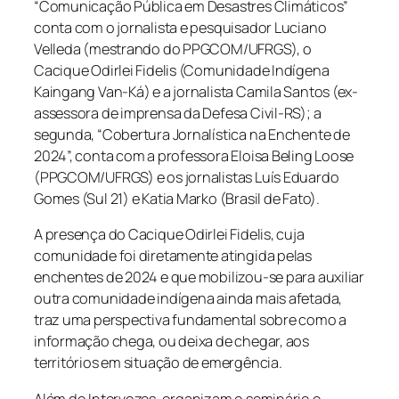
“Comunicação Pública em Desastres Climáticos”
conta com o jornalista e pesquisador Luciano
Velleda (mestrando do PPGCOM/UFRGS), o
Cacique Odirlei Fidelis (Comunidade Indígena
Kaingang Van-Ká) e a jornalista Camila Santos (ex-
assessora de imprensa da Defesa Civil-RS); a
segunda, “Cobertura Jornalística na Enchente de
2024”, conta com a professora Eloisa Beling Loose
(PPGCOM/UFRGS) e os jornalistas Luís Eduardo
Gomes (Sul 21) e Katia Marko (Brasil de Fato).
A presença do Cacique Odirlei Fidelis, cuja
comunidade foi diretamente atingida pelas
enchentes de 2024 e que mobilizou-se para auxiliar
outra comunidade indígena ainda mais afetada,
traz uma perspectiva fundamental sobre como a
informação chega, ou deixa de chegar, aos
territórios em situação de emergência.
Além do Intervozes, organizam o seminário o