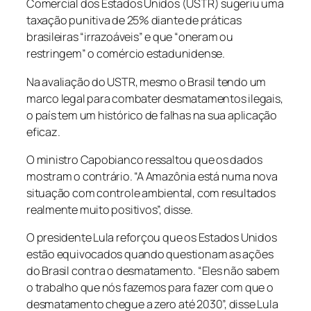
Comercial dos Estados Unidos (USTR) sugeriu uma
taxação punitiva de 25% diante de práticas
brasileiras “irrazoáveis” e que “oneram ou
restringem” o comércio estadunidense.
Na avaliação do USTR, mesmo o Brasil tendo um
marco legal para combater desmatamentos ilegais,
o país tem um histórico de falhas na sua aplicação
eficaz.
O ministro Capobianco ressaltou que os dados
mostram o contrário. “A Amazônia está numa nova
situação com controle ambiental, com resultados
realmente muito positivos”, disse.
O presidente Lula reforçou que os Estados Unidos
estão equivocados quando questionam as ações
do Brasil contra o desmatamento. “Eles não sabem
o trabalho que nós fazemos para fazer com que o
desmatamento chegue a zero até 2030”, disse Lula