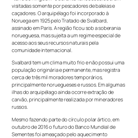
visitadas somente por pescadores de baleias e
caçadores. O arquipélago foi incorporado à
Noruega em 1925 pelo Tratado de Svalbard,
assinado em Paris. A região ficou sob a soberania
norueguesa, mas sujeita a um regime especial de
acesso aos seus recursos naturais pela
comunidade internacional.
Svalbard tem um clima muito frio e não possui uma
população originária e permanente, mas registra
cerca de três mil moradores temporários,
principalmente noruegueses e russos. Em algumas
ilhas do arquipélago ainda ocorre extração de
carvão, principalmente realizada por mineradores
russos.
Mesmo fazendo parte do círculo polar ártico, em
outubro de 2016 o futuro do Banco Mundial de
Sementes foi ameaçado pelo aquecimento