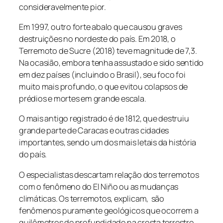
consideravelmente pior.
Em 1997, outro forte abalo que causou graves
destruições no nordeste do país. Em 2018, o
Terremoto de Sucre (2018) teve magnitude de 7,3.
Na ocasião, embora tenha assustado e sido sentido
em dez países (incluindo o Brasil), seu foco foi
muito mais profundo, o que evitou colapsos de
prédios e mortes em grande escala.
O mais antigo registrado é de 1812, que destruiu
grande parte de Caracas e outras cidades
importantes, sendo um dos mais letais da história
do país.
O especialistas descartam relação dos terremotos
com o fenômeno do El Niño ou as mudanças
climáticas. Os terremotos, explicam, são
fenômenos puramente geológicos que ocorrem a
quilômetros de profundidade na crosta terrestre,