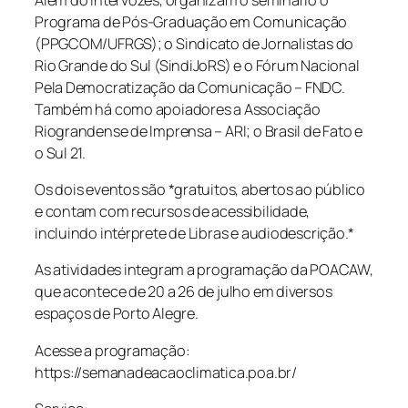
Programa de Pós-Graduação em Comunicação
(PPGCOM/UFRGS); o Sindicato de Jornalistas do
Rio Grande do Sul (SindiJoRS) e o Fórum Nacional
Pela Democratização da Comunicação – FNDC.
Também há como apoiadores a Associação
Riograndense de Imprensa – ARI; o Brasil de Fato e
o Sul 21.
Os dois eventos são *gratuitos, abertos ao público
e contam com recursos de acessibilidade,
incluindo intérprete de Libras e audiodescrição.*
As atividades integram a programação da POACAW,
que acontece de 20 a 26 de julho em diversos
espaços de Porto Alegre.
Acesse a programação:
https://semanadeacaoclimatica.poa.br/