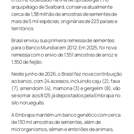
arquipélago de Svalbard, conserva atualmente
cerca de 1,38 milhão de amostras de sementes de
mais de 5 mil espécies, originárias de 223 países e
territórios.
Brasil enviou sua primeira remessa de sementes
para o Banco Mundial em 2012. Em 2025, foi nova
remessa com o envio de 1.351 amostras de arroz e
1.350 de feijão.
Neste junho de 2026, o Brasil fez nova contribuição
ao banco, com 24 acessos, incluindo caju (2), fava
(7), amendoim (4), mamona (3) e gergelim (8), vão
se somar aos 8.125 já depositados pela Embrapa no
silo norueguês.
A Embrapa mantém um banco genético com cerca
de 130 mil amostras de sementes, além de
microrganismos, sêmen e embriões de animais,