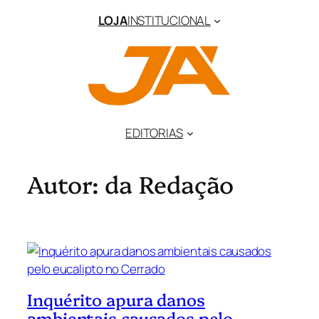
Pular
LOJA
INSTITUCIONAL
para
o
conteúdo
EDITORIAS
Autor:
da Redação
Inquérito apura danos
ambientais causados pelo