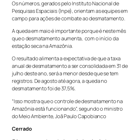
Os números, gerados pelo Instituto Nacional de
Pesquisas Espaciais (Inpe), orientam as equipes em
campo para ações de combate ao desmatamento.
A queda em maio é importante porque é neste mês
que o desmatamento aumenta, com o início da
estação seca na Amazônia.
O resultado alimenta a expectativa de que a taxa
anual de desmatamento a ser consolidada em 31 de
julho deste ano, será a menor desde que se tem
registros. De agosto até agora, a queda no
desmatamento foi de 37,5%.
“Isso mostra que o controle de desmatamento na
Amazônia está funcionando”, segundo o ministro
do Meio Ambiente, Joã Paulo Capobianco
Cerrado