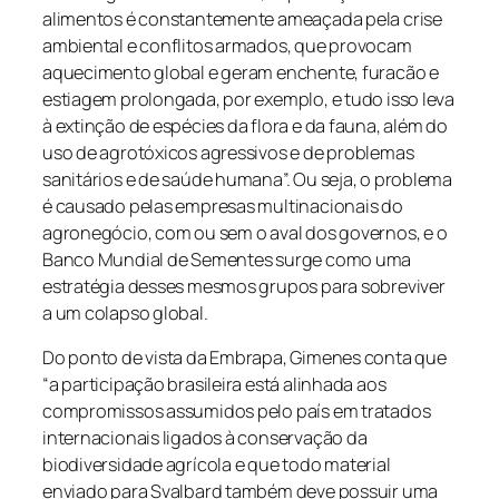
alimentos é constantemente ameaçada pela crise
ambiental e conflitos armados, que provocam
aquecimento global e geram enchente, furacão e
estiagem prolongada, por exemplo, e tudo isso leva
à extinção de espécies da flora e da fauna, além do
uso de agrotóxicos agressivos e de problemas
sanitários e de saúde humana”. Ou seja, o problema
é causado pelas empresas multinacionais do
agronegócio, com ou sem o aval dos governos, e o
Banco Mundial de Sementes surge como uma
estratégia desses mesmos grupos para sobreviver
a um colapso global.
Do ponto de vista da Embrapa, Gimenes conta que
“a participação brasileira está alinhada aos
compromissos assumidos pelo país em tratados
internacionais ligados à conservação da
biodiversidade agrícola e que todo material
enviado para Svalbard também deve possuir uma