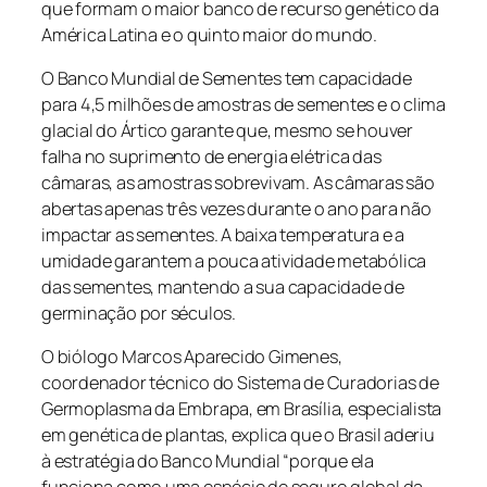
que formam o maior banco de recurso genético da
América Latina e o quinto maior do mundo.
O Banco Mundial de Sementes tem capacidade
para 4,5 milhões de amostras de sementes e o clima
glacial do Ártico garante que, mesmo se houver
falha no suprimento de energia elétrica das
câmaras, as amostras sobrevivam. As câmaras são
abertas apenas três vezes durante o ano para não
impactar as sementes. A baixa temperatura e a
umidade garantem a pouca atividade metabólica
das sementes, mantendo a sua capacidade de
germinação por séculos.
O biólogo Marcos Aparecido Gimenes,
coordenador técnico do Sistema de Curadorias de
Germoplasma da Embrapa, em Brasília, especialista
em genética de plantas, explica que o Brasil aderiu
à estratégia do Banco Mundial “porque ela