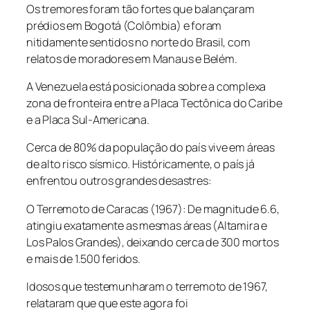
Os tremores foram tão fortes que balançaram
prédios em Bogotá (Colômbia) e foram
nitidamente sentidos no norte do Brasil, com
relatos de moradores em Manaus e Belém.
A Venezuela está posicionada sobre a complexa
zona de fronteira entre a Placa Tectônica do Caribe
e a Placa Sul-Americana.
Cerca de 80% da população do país vive em áreas
de alto risco sísmico. Históricamente, o país já
enfrentou outros grandes desastres:
O Terremoto de Caracas (1967): De magnitude 6.6,
atingiu exatamente as mesmas áreas (Altamira e
Los Palos Grandes), deixando cerca de 300 mortos
e mais de 1.500 feridos.
Idosos que testemunharam o terremoto de 1967,
relataram que que este agora foi