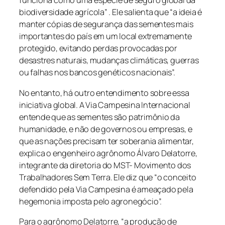
funciona como uma espécie de seguro global da
biodiversidade agrícola” . Ele salienta que “a ideia é
manter cópias de segurança das sementes mais
importantes do país em um local extremamente
protegido, evitando perdas provocadas por
desastres naturais, mudanças climáticas, guerras
ou falhas nos bancos genéticos nacionais”.
No entanto, há outro entendimento sobre essa
iniciativa global. A Via Campesina Internacional
entende que as sementes são patrimônio da
humanidade, e não de governos ou empresas, e
que as nações precisam ter soberania alimentar,
explica o engenheiro agrônomo Álvaro Delatorre,
integrante da diretoria do MST- Movimento dos
Trabalhadores Sem Terra. Ele diz que “o conceito
defendido pela Via Campesina é ameaçado pela
hegemonia imposta pelo agronegócio”.
Para o agrônomo Delatorre, “a produção de