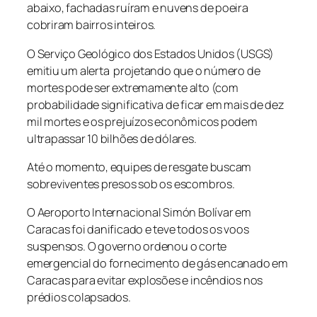
abaixo, fachadas ruíram e nuvens de poeira
cobriram bairros inteiros.
O Serviço Geológico dos Estados Unidos (USGS)
emitiu um alerta projetando que o número de
mortes pode ser extremamente alto (com
probabilidade significativa de ficar em mais de dez
mil mortes e os prejuízos econômicos podem
ultrapassar 10 bilhões de dólares.
Até o momento, equipes de resgate buscam
sobreviventes presos sob os escombros.
O Aeroporto Internacional Simón Bolívar em
Caracas foi danificado e teve todos os voos
suspensos. O governo ordenou o corte
emergencial do fornecimento de gás encanado em
Caracas para evitar explosões e incêndios nos
prédios colapsados.