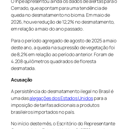
O Inpe apresentou ainda os dados de alertas para o
Cerrado, que apontam para uma tendência de
queda no desmatamento no bioma. Em maio de
2026, houve redução de 12,2% no desmatamento,
em relação a maio do ano passado.
Para o período agregado de agosto de 2025 a maio
deste ano, a queda na supressão de vegetação foi
de 8,2% em relação ao período anterior. Foram de
4.208 quilômetros quadrados de floresta
desmatada.
Acusação
A persistência do desmatamento ilegal no Brasil é
uma das
alegações dos Estados Unidos
para a
imposição de tarifas adicionais a produtos
brasileiros importados no país.
No início deste mês, o Escritório do Representante