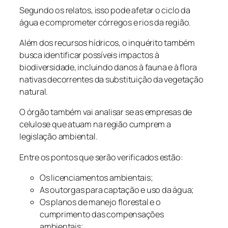
Segundo os relatos, isso pode afetar o ciclo da
água e comprometer córregos e rios da região.
Além dos recursos hídricos, o inquérito também
busca identificar possíveis impactos à
biodiversidade, incluindo danos à fauna e à flora
nativas decorrentes da substituição da vegetação
natural.
O órgão também vai analisar se as empresas de
celulose que atuam na região cumprem a
legislação ambiental.
Entre os pontos que serão verificados estão:
Os licenciamentos ambientais;
As outorgas para captação e uso da água;
Os planos de manejo florestal e o
cumprimento das compensações
ambientais;