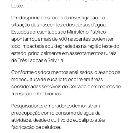
Leste.
Um dos principais focos da investigação é a
situação das nascentes e dos cursos d’água.
Estudos apresentados ao Ministério Público
apontam que mais de 400 nascentes podem ter
sido impactadas ou degradadas na região leste do
estado, principalmente em assentamentos rurais
de Três Lagoas e Selvíria.
Conforme os documentos analisados, o avanço da
monocultura de eucalipto ocorre em áreas
consideradas sensíveis do Cerrado e em regiões de
transição entre biomas.
Pesquisadores e moradores demonstram
preocupação com o consumo de água da
atividade, desde o cultivo do eucalipto até a
fabricação de celulose.