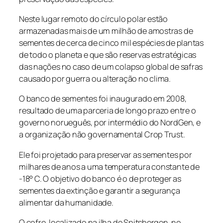
Neste lugar remoto do círculo polar estão
armazenadas mais de um milhão de amostras de
sementes de cerca de cinco mil espécies de plantas
de todo o planeta e que são reservas estratégicas
das nações no caso de um colapso global de safras
causado por guerra ou alteração no clima.
O banco de sementes foi inaugurado em 2008,
resultado de uma parceria de longo prazo entre o
governo norueguês, por intermédio do NordGen, e
a organização não governamental Crop Trust.
Ele foi projetado para preservar as sementes por
milhares de anos a uma temperatura constante de
-18° C. O objetivo do banco é o de proteger as
sementes da extinção e garantir a segurança
alimentar da humanidade.
O cofre, localizado na ilha de Spitsbergen, no