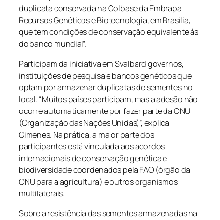
duplicata conservada na Colbase da Embrapa
Recursos Genéticos e Biotecnologia, em Brasília,
que tem condições de conservação equivalente às
do banco mundial”.
Participam da iniciativa em Svalbard governos,
instituições de pesquisa e bancos genéticos que
optam por armazenar duplicatas de sementes no
local. “Muitos países participam, mas a adesão não
ocorre automaticamente por fazer parte da ONU
(Organização das Nações Unidas)”, explica
Gimenes. Na prática, a maior parte dos
participantes está vinculada aos acordos
internacionais de conservação genética e
biodiversidade coordenados pela FAO (órgão da
ONU para a agricultura) e outros organismos
multilaterais.
Sobre a resistência das sementes armazenadas na