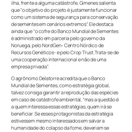
ilha, frente a alguma catástrofe, Gimenes salienta
que “o objetivo do projeto é justamente funcionar
como um sistema de segurança para conservação
de sementes em cenários extremos”. Ele destaca
ainda que “o cofre do Banco Mundial de Sementes
é administrado em parceria pelo governo da
Noruega, pelo NordGen- Centro Nórdico de
Recursos Genéticos- e pelo Crop Trust.Trata-se de
uma cooperação internacional e não de uma
empresa privada”.
O agrônomo Delatorre acredita que o Banco
Mundial de Sementes, como estratégia global,
talvez consiga garantir a reprodução das espécies
em caso de catástrofe ambiental, “mas a questão é
a quem interessa essas estratégias, quem irá se
beneficiar. Se esses protagonistas da estratégia
estivessem mesmo interessados em salvar a
humanidade do colapso da fome, deveriam se