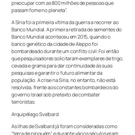
preocupar com as 800 milhões de pessoas que
passam fome no planeta”.
A Síria foi a primeira vítima da guerra a recorrer ao
Banco Mundial. A primeira retirada de sementes do
Banco Mundial aconteceu em 2015, quando o
banco genético da cidade de Aleppo foi
bombardeado durante um conflito civil. Foi então
que pesquisadores solicitaram exemplares de trigo,
cevada e grama para dar continuidade às suas
pesquisas e garantir o futuro alimentar da
população. A crise na Síria, no entanto, não está
resolvida, frente aos constantes bombardeios do
governo Israel sob pretexto de combater
terroristas.
Arquipélago Svalbard
As ilhas de Svalbard já foram consideradas como
“terra de ninguém” e durante vários séculos eram