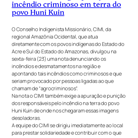
incêndio criminoso em terra do
povo Huni Kuin
O Conselho Indigenista Missionário, CIMI, da
regional Amazônia Ocidental, que atua
diretamente com os povos indígenas do Estado do
Acre e Sul do Estado do Amazonas, divulgou na
sexta-feira (23) uma nota denunciando os
incêndios e desmatamentos na região e
apontando tais incêndios como criminosos e que
seriam provocado por pessoas ligadas ao que
chamam de “agrocriminosos”.
Na nota o CIMI também exige a apuração e punição
dos responsáveis pelo incêndio na terra do povo
Huni Kuin de onde nos chegaram essas imagens
desoladoras.
A equipe do CIMI se dirigiu imediatamente ao local
para prestar solidariedade e contribuir com o que