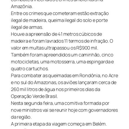
Amazônia.
Entre os crimes que cometeram estão extração
ilegal de madeira, queima ilegal do solo e porte
ilegal de armas.
Houve a apreensão de 41 metros cúbicos de
madeira e foram lavrados 11 termos de infração. O
valor em multas ultrapassou os R$900 mil.
Também foram apreendidos um caminhão, cinco
motocicletas, uma motosserra, uma espingarda e
quatro cartuchos.
Para combater as queimadas em Rondônia, no Acre
e no sul do Amazonas, os aviões lançaram cerca de
260 mil litros de água nos primeiros dias da
Operação Verde Brasil.
Nesta segunda feira, uma comitiva formada por
nove ministros vai se reunir hoje com governadores
da região.
A primeira etapa da viagem começa em Belém.