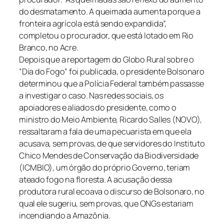
do desmatamento. A queimada aumenta porque a
fronteira agrícola está sendo expandida”,
completou o procurador, que está lotado em Rio
Branco, no Acre.
Depois que a reportagem do Globo Rural sobre o
“Dia do Fogo” foi publicada, o presidente Bolsonaro
determinou que a Polícia Federal também passasse
a investigar o caso. Nas redes sociais, os
apoiadores e aliados do presidente, como o
ministro do Meio Ambiente, Ricardo Salles (NOVO),
ressaltaram a fala de uma pecuarista em que ela
acusava, sem provas, de que servidores do Instituto
Chico Mendes de Conservação da Biodiversidade
(ICMBIO), um órgão do próprio Governo, teriam
ateado fogo na floresta. A acusação dessa
produtora rural ecoava o discurso de Bolsonaro, no
qual ele sugeriu, sem provas, que ONGs estariam
incendiando a Amazônia.