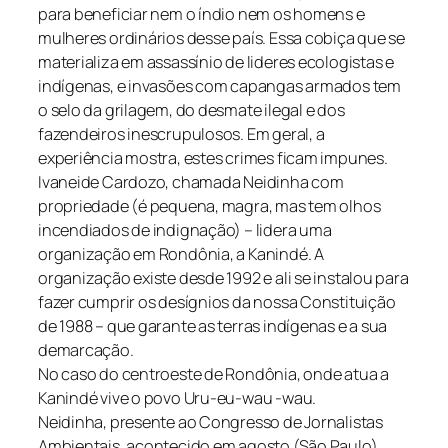
para beneficiar nem o índio nem os homens e
mulheres ordinários desse país. Essa cobiça que se
materializa em assassínio de lideres ecologistas e
indígenas, e invasões com capangas armados tem
o selo da grilagem, do desmate ilegal e dos
fazendeiros inescrupulosos. Em geral, a
experiência mostra, estes crimes ficam impunes.
Ivaneide Cardozo, chamada Neidinha com
propriedade (é pequena, magra, mas tem olhos
incendiados de indignação) – lidera uma
organização em Rondônia, a Kanindé. A
organização existe desde 1992 e ali se instalou para
fazer cumprir os desígnios da nossa Constituição
de 1988 – que garante as terras indígenas e a sua
demarcação.
No caso do centroeste de Rondônia, onde atua a
Kanindé vive o povo Uru-eu-wau -wau.
Neidinha, presente ao Congresso de Jornalistas
Ambientais, acontecido em agosto (São Paulo),