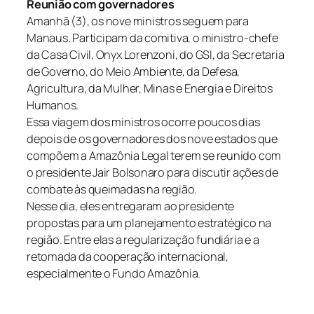
Reunião com governadores
Amanhã (3), os nove ministros seguem para
Manaus. Participam da comitiva, o ministro-chefe
da Casa Civil, Onyx Lorenzoni, do GSI, da Secretaria
de Governo, do Meio Ambiente, da Defesa,
Agricultura, da Mulher, Minas e Energia e Direitos
Humanos.
Essa viagem dos ministros ocorre poucos dias
depois de os governadores dos nove estados que
compõem a Amazônia Legal terem se reunido com
o presidente Jair Bolsonaro para discutir ações de
combate às queimadas na região.
Nesse dia, eles entregaram ao presidente
propostas para um planejamento estratégico na
região. Entre elas a regularização fundiária e a
retomada da cooperação internacional,
especialmente o Fundo Amazônia.