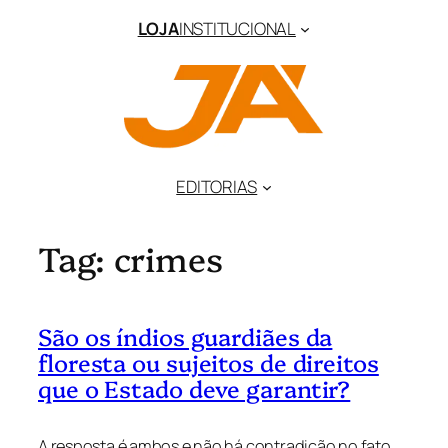
Pular
LOJA
INSTITUCIONAL
para
o
conteúdo
EDITORIAS
Tag:
crimes
São os índios guardiães da
floresta ou sujeitos de direitos
que o Estado deve garantir?
A resposta é ambos e não há contradição no fato.