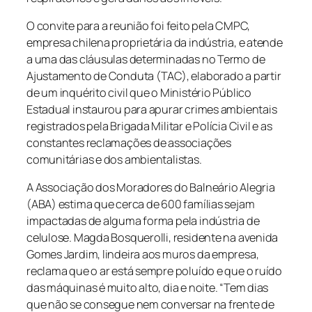
O convite para a reunião foi feito pela CMPC,
empresa chilena proprietária da indústria, e atende
a uma das cláusulas determinadas no Termo de
Ajustamento de Conduta (TAC), elaborado a partir
de um inquérito civil que o Ministério Público
Estadual instaurou para apurar crimes ambientais
registrados pela Brigada Militar e Polícia Civil e as
constantes reclamações de associações
comunitárias e dos ambientalistas.
A Associação dos Moradores do Balneário Alegria
(ABA) estima que cerca de 600 famílias sejam
impactadas de alguma forma pela indústria de
celulose. Magda Bosquerolli, residente na avenida
Gomes Jardim, lindeira aos muros da empresa,
reclama que o ar está sempre poluído e que o ruído
das máquinas é muito alto, dia e noite. “Tem dias
que não se consegue nem conversar na frente de