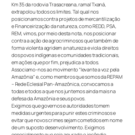
Km 35 da rodovia Trasacreana, ramal Txaná,
extrapolou todos os limites. Tal qual nos
posicionamos contra projetos de mercantilização
e Financeirização da natureza, como REDD, PSA,
REM, vimos, por meio desta nota, nos posicionar
contra a ação de agrocriminosos que também de
forma violenta agridem a natureza e viola direitos
dos povos indígenas e comunidades tradicionais,
em ações que por fim, prejudica a todos.
Associamo-nos ao movimento “levante a voz pela
Amazônia” e, como membros que somos da REPAM
– Rede Eclesial Pan-Amazônica, convocamos a
todas e todos a que nos juntemos ainda mais na
defesa da Amazônia e seus povos.
Exigimos que governos e autoridades tomem
medidas urgentes para punir estes criminosos e
evitar que novos crimes sejam cometidos em nome
de um suposto desenvolvimento. Exigimos
especialmente que seja apurado o incêndio