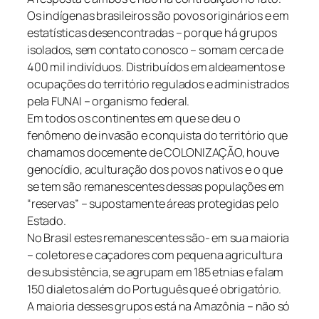
Os indígenas brasileiros são povos originários e em
estatísticas desencontradas – porque há grupos
isolados, sem contato conosco – somam cerca de
400 mil indivíduos. Distribuídos em aldeamentos e
ocupações do território regulados e administrados
pela FUNAI – organismo federal.
Em todos os continentes em que se deu o
fenômeno de invasão e conquista do território que
chamamos docemente de COLONIZAÇÃO, houve
genocídio, aculturação dos povos nativos e o que
se tem são remanescentes dessas populações em
“reservas” – supostamente áreas protegidas pelo
Estado.
No Brasil estes remanescentes são- em sua maioria
– coletores e caçadores com pequena agricultura
de subsistência, se agrupam em 185 etnias e falam
150 dialetos além do Português que é obrigatório.
A maioria desses grupos está na Amazônia – não só