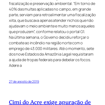
fiscalização e preservação ambiental. “Em torno de
40% das multas aplicadas no campo, em grande
parte, serviam para retroalimentar uma fiscalização
xiita, que buscava apenas atender nichos que não
ajudavam o meio ambiente e muito menos aqueles
que produzem”, conforme relatou o portal G1.
Na última semana, o Governo decidiu reforçar o
combate ao incêndio na região norte com o
emprego de 43.000 militares. Até o momento, sete
dos nove Estados da Amazônia Legal requisitaram
a ajuda de tropas federais para debelar os focos.
Adere a
27 de agosto de 2019
Cimi do Acre exige apuração de