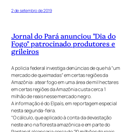
2 de setembro de 2019
Jornal do Pará anunciou "Dia do
Fogo" patrocinado produtores e
grileiros
A policia federal investiga denúncias de que há “um
mercado de queimadas” em certas regiões da
Amazônia: atear fogo em uma área de mil hectares
em certas regiões da Amazônia custa cerca 1
milhão de reais nesse mercado negro.
A informação é do Elpaís, em reportagem especial
nesta segunda-feira.
“O cálculo, que aplicado à conta da devastação
neste ano na floresta amazônica e em parte do
Pantanal alcançaria cerca de 20 milhões de reais,