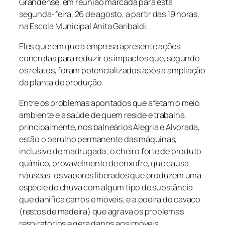
Grandense, em reunião marcada para esta
segunda-feira, 26 de agosto, a partir das 19 horas,
na Escola Municipal Anita Garibaldi.
Eles querem que a empresa apresente ações
concretas para reduzir os impactos que, segundo
os relatos, foram potencializados após a ampliação
da planta de produção.
Entre os problemas apontados que afetam o meio
ambiente e a saúde de quem reside e trabalha,
principalmente, nos balneários Alegria e Alvorada,
estão o barulho permanente das máquinas,
inclusive de madrugada; o cheiro forte de produto
químico, provavelmente de enxofre, que causa
náuseas; os vapores liberados que produzem uma
espécie de chuva com algum tipo de substância
que danifica carros e móveis; e a poeira do cavaco
(restos de madeira) que agrava os problemas
respiratórios e gera danos aos imóveis.