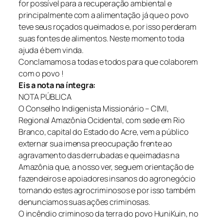
for possível para a recuperação ambiental e
principalmente com a alimentação já que o povo
teve seus roçados queimados e, por isso perderam
suas fontes de alimentos. Neste momento toda
ajuda é bem vinda.
Conclamamos a todas e todos para que colaborem
com o povo !
Eis a nota na íntegra:
NOTA PÚBLICA
O Conselho Indigenista Missionário – CIMI,
Regional Amazônia Ocidental, com sede em Rio
Branco, capital do Estado do Acre, vem a público
externar sua imensa preocupação frente ao
agravamento das derrubadas e queimadas na
Amazônia que, a nosso ver, seguem orientação de
fazendeiros e apoiadores insanos do agronegócio
tornando estes agrocriminosos e por isso também
denunciamos suas ações criminosas.
O incêndio criminoso da terra do povo HuniKuin, no