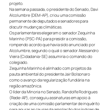
projeto.
Na semana passada, o presidente do Senado, Davi
Alcolumbre (DEM-AP), criou uma comissão
permanente de deputados e senadores para
discutir mudanças climáticas.
Os parlamentares elegeram o senador Zequinha
Marinho (PSC-PA) para presidir a comissão,
rompendo acordo que havia sido anunciado por
Alcolumbre, segundo o qual o senador Alessandro
Vieira (Cidadania-SE) assumiria o comando do
colegiado.
Zequinha Marinho é alinhado com projetos da
pauta ambiental do presidente Jair Bolsonaro
como o avanço da regularização fundiária na
região amazônica.
O líder da Minoria no Senado, Randolfe Rodrigues
(Rede-AP), conseguiu assinaturas em apoio à
criação de uma comissão parlamentar de inquérito
para apurar as causas da ampliação dos índices de