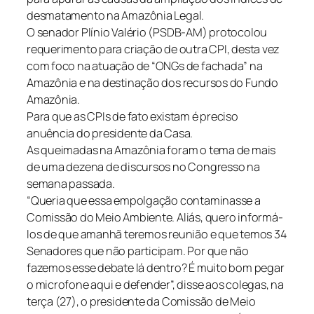
desmatamento na Amazônia Legal.
O senador Plínio Valério (PSDB-AM) protocolou
requerimento para criação de outra CPI, desta vez
com foco na atuação de “ONGs de fachada” na
Amazônia e na destinação dos recursos do Fundo
Amazônia.
Para que as CPIs de fato existam é preciso
anuência do presidente da Casa.
As queimadas na Amazônia foram o tema de mais
de uma dezena de discursos no Congresso na
semana passada.
“Queria que essa empolgação contaminasse a
Comissão do Meio Ambiente. Aliás, quero informá-
los de que amanhã teremos reunião e que temos 34
Senadores que não participam. Por que não
fazemos esse debate lá dentro? É muito bom pegar
o microfone aqui e defender”, disse aos colegas, na
terça (27), o presidente da Comissão de Meio