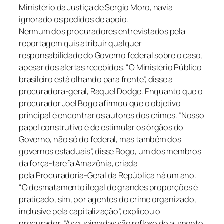
Ministério da Justiça de Sergio Moro, havia
ignorado os pedidos de apoio.
Nenhum dos procuradores entrevistados pela
reportagem quis atribuir qualquer
responsabilidade do Governo federal sobre o caso,
apesar dos alertas recebidos. “O Ministério Público
brasileiro está olhando para frente”, disse a
procuradora-geral, Raquel Dodge. Enquanto que o
procurador Joel Bogo afirmou que o objetivo
principal é encontrar os autores dos crimes. “Nosso
papel construtivo é de estimular os órgãos do
Governo, não só do federal, mas também dos
governos estaduais”, disse Bogo, um dos membros
da força-tarefa Amazônia, criada
pela Procuradoria-Geral da República há um ano.
“O desmatamento ilegal de grandes proporções é
praticado, sim, por agentes do crime organizado,
inclusive pela capitalização”, explicou o
procurador. “As queimadas são reflexo do aumento