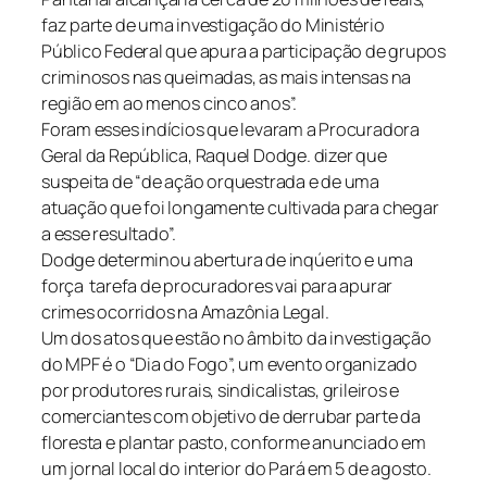
faz parte de uma investigação do Ministério
Público Federal que apura a participação de grupos
criminosos nas queimadas, as mais intensas na
região em ao menos cinco anos”.
Foram esses indícios que levaram a Procuradora
Geral da República, Raquel Dodge. dizer que
suspeita de “de ação orquestrada e de uma
atuação que foi longamente cultivada para chegar
a esse resultado”.
Dodge determinou abertura de inqúerito e uma
força tarefa de procuradores vai para apurar
crimes ocorridos na Amazônia Legal.
Um dos atos que estão no âmbito da investigação
do MPF é o “Dia do Fogo”, um evento organizado
por produtores rurais, sindicalistas, grileiros e
comerciantes com objetivo de derrubar parte da
floresta e plantar pasto, conforme anunciado em
um jornal local do interior do Pará em 5 de agosto.