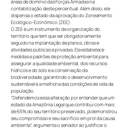
áreas de domínio das Forças Armadas na
contabilização deste percentual. Além disso, ele
dispensa o estado da aprovação do Zoneamento
Ecológico-Econômico (ZEE).
O ZEE é um instrumento de organização do
território que tem que ser obrigatoriamente
seguido na implantação de planos, obras e
atividades públicas e privadas. Ele estabelece
medidas e padrões de proteção ambiental para
assegurar a qualidade ambiental, dos recursos
hídricos e do solo e a conservação da
biodiversidade, garantindo o desenvolvimento
sustentável e a melhoria das condições de vida da
população.
“Defendemos essa alteração por entender que um
estado da Amazônia Legal que contribui com mais
de 65% do seu território preservado, já demonstrou
seu compromisso e seu sacrifício em prol da causa
ambienta”, argumenta o senador ao justificar o