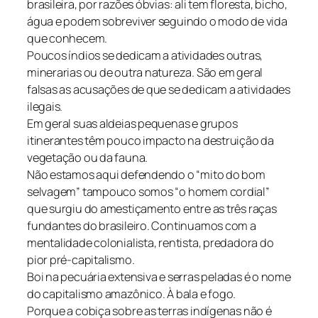
brasileira, por razões óbvias: ali tem floresta, bicho,
água e podem sobreviver seguindo o modo de vida
que conhecem.
Poucos índios se dedicam a atividades outras,
minerarias ou de outra natureza. São em geral
falsas as acusações de que se dedicam a atividades
ilegais.
Em geral suas aldeias pequenas e grupos
itinerantes têm pouco impacto na destruição da
vegetação ou da fauna.
Não estamos aqui defendendo o “mito do bom
selvagem” tampouco somos “o homem cordial”
que surgiu do amestiçamento entre as três raças
fundantes do brasileiro. Continuamos com a
mentalidade colonialista, rentista, predadora do
pior pré-capitalismo.
Boi na pecuária extensiva e serras peladas é o nome
do capitalismo amazônico. À bala e fogo.
Porque a cobiça sobre as terras indígenas não é