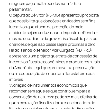
ninguém paga multa por desmatar”, diz o
parlamentar.
O deputado Zé Vitor (PL-MG) apresentou proposta
que possibilita que doações a entidades sem fins
lucrativos que atuem na proteção do meio
ambiente sejam deduzidas do Imposto de Renda —
mesmo que, diante da grave crise fiscal do país, as
chances de que isso passe sejam próximas a zero.
Há dois anos, o senador Acir Gurgacz (PDT-RO)
apresentou um projeto que trata da concessão de
incentivos fiscais e econômicos a produtores rurais
da Amazônia Legal que promovam a preservação
ou a recuperação da cobertura florestal em seus
imóveis.
“A criação de instrumentos econômicos que
recompensem aqueles que contribuem para a
conservação da natureza pode ser mais efetiva do
que a mera ação fiscalizadora e sancionadora do
Estado, especialmente em um país de dimensões