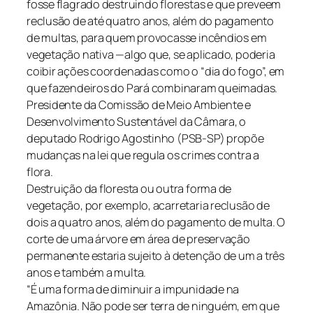
fosse flagrado destruindo florestas e que preveem
reclusão de até quatro anos, além do pagamento
de multas, para quem provocasse incêndios em
vegetação nativa —algo que, se aplicado, poderia
coibir ações coordenadas como o “dia do fogo”, em
que fazendeiros do Pará combinaram queimadas.
Presidente da Comissão de Meio Ambiente e
Desenvolvimento Sustentável da Câmara, o
deputado Rodrigo Agostinho (PSB-SP) propõe
mudanças na lei que regula os crimes contra a
flora.
Destruição da floresta ou outra forma de
vegetação, por exemplo, acarretaria reclusão de
dois a quatro anos, além do pagamento de multa. O
corte de uma árvore em área de preservação
permanente estaria sujeito à detenção de um a três
anos e também a multa.
“É uma forma de diminuir a impunidade na
Amazônia. Não pode ser terra de ninguém, em que