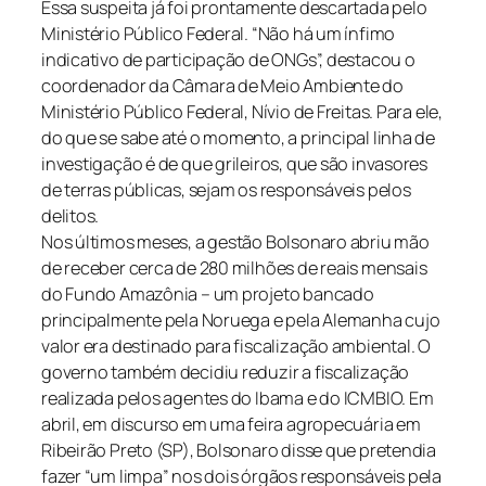
Essa suspeita já foi prontamente descartada pelo
Ministério Público Federal. “Não há um ínfimo
indicativo de participação de ONGs”, destacou o
coordenador da Câmara de Meio Ambiente do
Ministério Público Federal, Nívio de Freitas. Para ele,
do que se sabe até o momento, a principal linha de
investigação é de que grileiros, que são invasores
de terras públicas, sejam os responsáveis pelos
delitos.
Nos últimos meses, a gestão Bolsonaro abriu mão
de receber cerca de 280 milhões de reais mensais
do Fundo Amazônia – um projeto bancado
principalmente pela Noruega e pela Alemanha cujo
valor era destinado para fiscalização ambiental. O
governo também decidiu reduzir a fiscalização
realizada pelos agentes do Ibama e do ICMBIO. Em
abril, em discurso em uma feira agropecuária em
Ribeirão Preto (SP), Bolsonaro disse que pretendia
fazer “um limpa” nos dois órgãos responsáveis pela