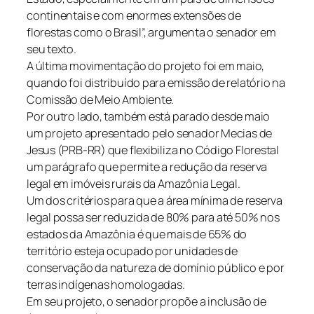
continentais e com enormes extensões de
florestas como o Brasil”, argumenta o senador em
seu texto.
A última movimentação do projeto foi em maio,
quando foi distribuído para emissão de relatório na
Comissão de Meio Ambiente.
Por outro lado, também está parado desde maio
um projeto apresentado pelo senador Mecias de
Jesus (PRB-RR) que flexibiliza no Código Florestal
um parágrafo que permite a redução da reserva
legal em imóveis rurais da Amazônia Legal.
Um dos critérios para que a área mínima de reserva
legal possa ser reduzida de 80% para até 50% nos
estados da Amazônia é que mais de 65% do
território esteja ocupado por unidades de
conservação da natureza de domínio público e por
terras indígenas homologadas.
Em seu projeto, o senador propõe a inclusão de