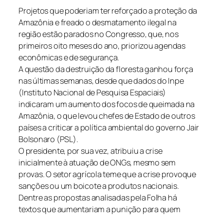
Projetos que poderiam ter reforçado a proteção da
Amazônia e freado o desmatamento ilegal na
região estão parados no Congresso, que, nos
primeiros oito meses do ano, priorizou agendas
econômicas e de segurança.
A questão da destruição da floresta ganhou força
nas últimas semanas, desde que dados do Inpe
(Instituto Nacional de Pesquisa Espaciais)
indicaram um aumento dos focos de queimada na
Amazônia, o que levou chefes de Estado de outros
países a criticar a política ambiental do governo Jair
Bolsonaro (PSL).
O presidente, por sua vez, atribuiu a crise
inicialmente à atuação de ONGs, mesmo sem
provas. O setor agrícola teme que a crise provoque
sanções ou um boicote a produtos nacionais.
Dentre as propostas analisadas pela Folha há
textos que aumentariam a punição para quem