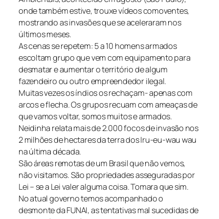
onde também estive, trouxe vídeos comoventes,
mostrando as invasões que se aceleraram nos
últimos meses.
As cenas se repetem: 5 a 10 homens armados
escoltam grupo que vem com equipamento para
desmatar e aumentar o território de algum
fazendeiro ou outro empreendedor ilegal.
Muitas vezes os índios os rechaçam- apenas com
arcos e flecha. Os grupos recuam com ameaças de
que vamos voltar, somos muitos e armados.
Neidinha relata mais de 2.000 focos de invasão nos
2 milhões de hectares da terra dos Iru-eu-wau wau
na última década.
São áreas remotas de um Brasil que não vemos,
não visitamos. São propriedades asseguradas por
Lei – se a Lei valer alguma coisa. Tomara que sim.
No atual governo temos acompanhado o
desmonte da FUNAI, as tentativas mal sucedidas de