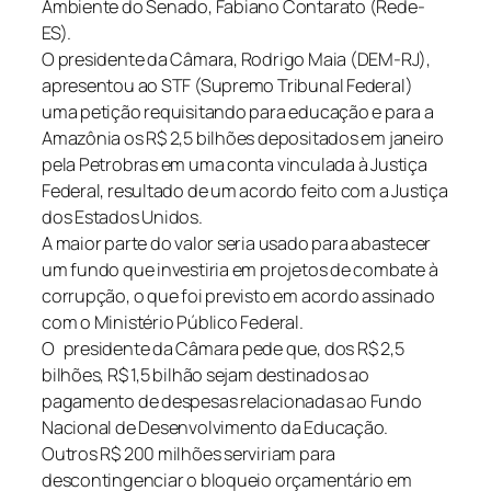
Ambiente do Senado, Fabiano Contarato (Rede-
ES).
O presidente da Câmara, Rodrigo Maia (DEM-RJ),
apresentou ao STF (Supremo Tribunal Federal)
uma petição requisitando para educação e para a
Amazônia os R$ 2,5 bilhões depositados em janeiro
pela Petrobras em uma conta vinculada à Justiça
Federal, resultado de um acordo feito com a Justiça
dos Estados Unidos.
A maior parte do valor seria usado para abastecer
um fundo que investiria em projetos de combate à
corrupção, o que foi previsto em acordo assinado
com o Ministério Público Federal.
O presidente da Câmara pede que, dos R$ 2,5
bilhões, R$ 1,5 bilhão sejam destinados ao
pagamento de despesas relacionadas ao Fundo
Nacional de Desenvolvimento da Educação.
Outros R$ 200 milhões serviriam para
descontingenciar o bloqueio orçamentário em