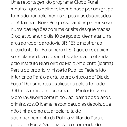
Uma reportagem do programa Globo Rural
mostrou que o delito foi combinado por um grupo
formado por pelo menos 70 pessoas das cidades
de Altamira e Nova Progresso, ambas paraenses e
numa das regiões com maior alta das queimadas.
O objetivo era, no dia 10 de agosto, desmatar uma
área ao redor da rodovia BR-163 e mostrar ao
presidente Jair Bolsonaro (PSL) que eles apoiam
seus planos de afrouxar a fiscalização realizada
pelo Instituto Brasileiro de Meio Ambiente (Ibama).
Partiu do próprio Ministério Público Federal do
interior do Pará o alerta sobre o riscos do “Dia do
Fogo”. Documentos publicados pelo site Poder
360 mostram que o procurador Paulo de Tarso
Moreira Oliveira comunicou ao Ibama dos planos
criminosos. O Ibama respondeu, dias depois, que
não tinha como atuar pela falta de
acompanhamento da Polícia Militar do Pará e
porque a Força Nacional, sob o comando do