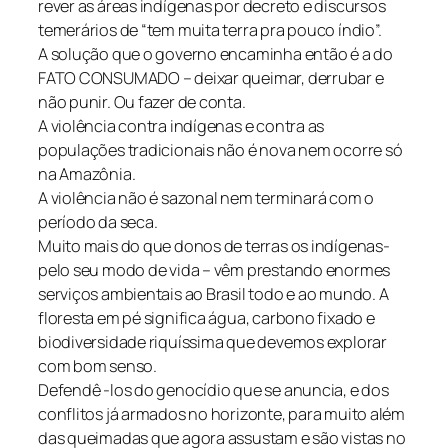
rever as áreas indígenas por decreto e discursos
temerários de “tem muita terra pra pouco índio”.
A solução que o governo encaminha então é a do
FATO CONSUMADO – deixar queimar, derrubar e
não punir. Ou fazer de conta.
A violência contra indígenas e contra as
populações tradicionais não é nova nem ocorre só
na Amazônia.
A violência não é sazonal nem terminará com o
período da seca.
Muito mais do que donos de terras os indígenas-
pelo seu modo de vida – vêm prestando enormes
serviços ambientais ao Brasil todo e ao mundo. A
floresta em pé significa água, carbono fixado e
biodiversidade riquíssima que devemos explorar
com bom senso.
Defendê -los do genocídio que se anuncia, e dos
conflitos já armados no horizonte, para muito além
das queimadas que agora assustam e são vistas no