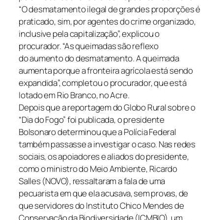
“O desmatamento ilegal de grandes proporções é
praticado, sim, por agentes do crime organizado,
inclusive pela capitalização”, explicou o
procurador. “As queimadas são reflexo
do aumento do desmatamento. A queimada
aumenta porque a fronteira agrícola está sendo
expandida”, completou o procurador, que está
lotado em Rio Branco, no Acre.
Depois que a reportagem do Globo Rural sobre o
“Dia do Fogo” foi publicada, o presidente
Bolsonaro determinou que a Polícia Federal
também passasse a investigar o caso. Nas redes
sociais, os apoiadores e aliados do presidente,
como o ministro do Meio Ambiente, Ricardo
Salles (NOVO), ressaltaram a fala de uma
pecuarista em que ela acusava, sem provas, de
que servidores do Instituto Chico Mendes de
Conservação da Biodiversidade (ICMBIO), um