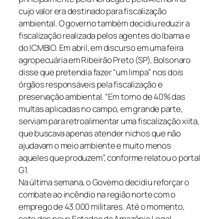
cujo valor era destinado para fiscalização
ambiental. O governo também decidiu reduzir a
fiscalização realizada pelos agentes do Ibama e
do ICMBIO. Em abril, em discurso em uma feira
agropecuária em Ribeirão Preto (SP), Bolsonaro
disse que pretendia fazer “um limpa” nos dois
órgãos responsáveis pela fiscalização e
preservação ambiental. “Em torno de 40% das
multas aplicadas no campo, em grande parte,
serviam para retroalimentar uma fiscalização xiita,
que buscava apenas atender nichos que não
ajudavam o meio ambiente e muito menos
aqueles que produzem”, conforme relatou o portal
G1.
Na última semana, o Governo decidiu reforçar o
combate ao incêndio na região norte com o
emprego de 43.000 militares. Até o momento,
sete dos nove Estados da Amazônia Legal