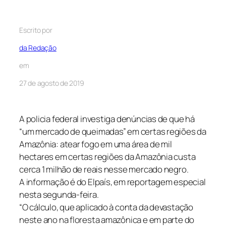
Escrito por
da Redação
em
27 de agosto de 2019
A policia federal investiga denúncias de que há
“um mercado de queimadas” em certas regiões da
Amazônia: atear fogo em uma área de mil
hectares em certas regiões da Amazônia custa
cerca 1 milhão de reais nesse mercado negro.
A informação é do Elpaís, em reportagem especial
nesta segunda-feira.
“O cálculo, que aplicado à conta da devastação
neste ano na floresta amazônica e em parte do