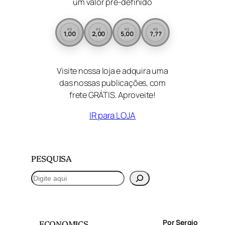
um valor pré-definido
R$
R$
R$
R$
1,00
2,00
5,00
?,??
Visite nossa loja e adquira uma
das nossas publicações, com
frete GRÁTIS. Aproveite!
IR para LOJA
PESQUISA
P
e
s
q
Por Sergio
ECONOMICS