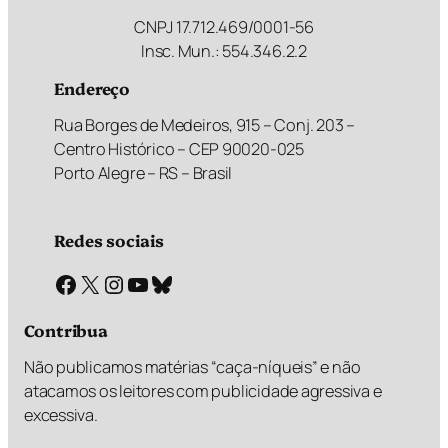
CNPJ 17.712.469/0001-56
Insc. Mun.: 554.346.2.2
Endereço
Rua Borges de Medeiros, 915 – Conj. 203 –
Centro Histórico – CEP 90020-025
Porto Alegre – RS – Brasil
Redes sociais
Facebook
X
Instagram
Youtube
Bluesky
Contribua
Não publicamos matérias “caça-níqueis” e não
atacamos os leitores com publicidade agressiva e
excessiva.