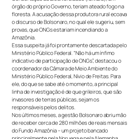
órgão do próprio Governo, teriam ateado fogo na
floresta. A acusação dessa produtora rural ecoava
o discurso de Bolsonaro, no qual ele sugeriu, sem
provas, que ONGs estariam incendiando a
Amazônia.
Essa suspeita já foi prontamente descartada pelo
Ministério Público Federal. “Não há um ínfimo
indicativo de participação de ONGs”, destacou o
coordenador da Câmara de Meio Ambiente do
Ministério Público Federal, Nívio de Freitas. Para
ele, do que se sabe até o momento, a principal
linha de investigação é de que grileiros, que são
invasores de terras públicas, sejam os
responsáveis pelos delitos.
Nos últimos meses, a gestão Bolsonaro abriu mão
de receber cerca de 280 milhões de reais mensais
do Fundo Amazônia – um projeto bancado
principalmente pela Noruega e pela Alemanha