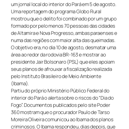
um jornal local do interior do Pará em 5 de agosto.
Uma reportagem do programa Globo Rural
mostrou que o delito foi combinado por um grupo
formado por pelo menos 70 pessoas das cidades
de Altamira e Nova Progresso, ambas paraenses e
numa das regiões com maior alta das queimadas.
O objetivo era, no dia 10 de agosto, desmatar uma
área ao redor da rodovia BR-163 e mostrar ao
presidente Jair Bolsonaro (PSL) que eles apoiam
seus planos de afrouxar a fiscalização realizada
pelo Instituto Brasileiro de Meio Ambiente
(Ibama).
Partiu do próprio Ministério Público Federal do
interior do Pará o alerta sobre o riscos do “Dia do
Fogo”. Documentos publicados pelo site Poder
360 mostram que o procurador Paulo de Tarso
Moreira Oliveira comunicou ao Ibama dos planos
criminosos. O Ibama respondeu, dias depois, que