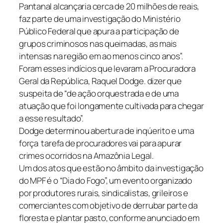
Pantanal alcançaria cerca de 20 milhões de reais,
faz parte de uma investigação do Ministério
Público Federal que apura a participação de
grupos criminosos nas queimadas, as mais
intensas na região em ao menos cinco anos”.
Foram esses indícios que levaram a Procuradora
Geral da República, Raquel Dodge. dizer que
suspeita de “de ação orquestrada e de uma
atuação que foi longamente cultivada para chegar
a esse resultado”.
Dodge determinou abertura de inqúerito e uma
força tarefa de procuradores vai para apurar
crimes ocorridos na Amazônia Legal.
Um dos atos que estão no âmbito da investigação
do MPF é o “Dia do Fogo”, um evento organizado
por produtores rurais, sindicalistas, grileiros e
comerciantes com objetivo de derrubar parte da
floresta e plantar pasto, conforme anunciado em