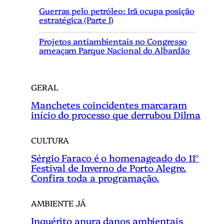
i
Guerras pelo petróleo: Irã ocupa posição
s
estratégica (Parte I)
a
r
Projetos antiambientais no Congresso
ameaçam Parque Nacional do Albardão
GERAL
Manchetes coincidentes marcaram
início do processo que derrubou Dilma
CULTURA
Sérgio Faraco é o homenageado do 11°
Festival de Inverno de Porto Alegre.
Confira toda a programação.
AMBIENTE JÁ
Inquérito apura danos ambientais