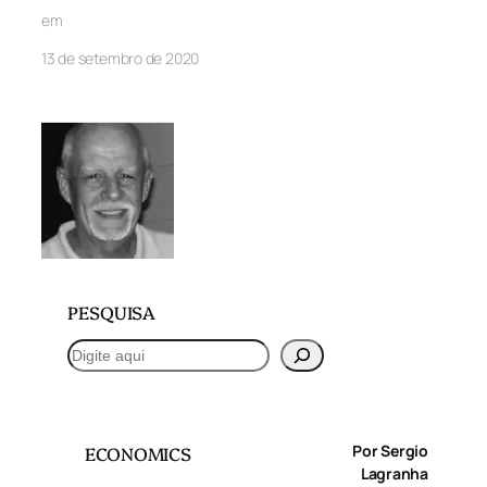
em
13 de setembro de 2020
PESQUISA
P
e
s
q
Por Sergio
ECONOMICS
u
Lagranha