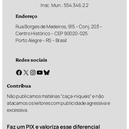
Insc. Mun.: 554.346.2.2
Endereço
Rua Borges de Medeiros, 915 – Conj. 203 –
Centro Histórico – CEP 90020-025
Porto Alegre – RS – Brasil
Redes sociais
Facebook
X
Instagram
Youtube
Bluesky
Contribua
Não publicamos matérias “caça-níqueis” e não
atacamos os leitores com publicidade agressiva e
excessiva.
Faz um PIX e valoriza esse diferencial