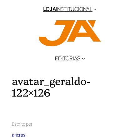
LOJA
INSTITUCIONAL
EDITORIAS
avatar_geraldo-
122×126
Escrito por
andres