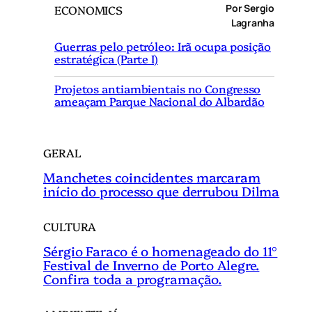
Por Sergio
ECONOMICS
u
Lagranha
i
Guerras pelo petróleo: Irã ocupa posição
s
estratégica (Parte I)
a
r
Projetos antiambientais no Congresso
ameaçam Parque Nacional do Albardão
GERAL
Manchetes coincidentes marcaram
início do processo que derrubou Dilma
CULTURA
Sérgio Faraco é o homenageado do 11°
Festival de Inverno de Porto Alegre.
Confira toda a programação.