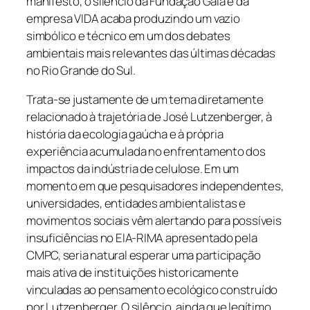
manifesto, o silêncio da Fundação Gaia e da
empresa VIDA acaba produzindo um vazio
simbólico e técnico em um dos debates
ambientais mais relevantes das últimas décadas
no Rio Grande do Sul.
Trata-se justamente de um tema diretamente
relacionado à trajetória de José Lutzenberger, à
história da ecologia gaúcha e à própria
experiência acumulada no enfrentamento dos
impactos da indústria de celulose. Em um
momento em que pesquisadores independentes,
universidades, entidades ambientalistas e
movimentos sociais vêm alertando para possíveis
insuficiências no EIA-RIMA apresentado pela
CMPC, seria natural esperar uma participação
mais ativa de instituições historicamente
vinculadas ao pensamento ecológico construído
por Lutzenberger. O silêncio, ainda que legítimo