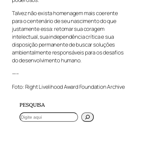
Talvez não exista homenagem mais coerente
para o centenário de seu nascimento do que
justamente essa: retomar sua coragem
intelectual, sua independência crítica e sua
disposição permanente de buscar soluções
ambientalmente responsáveis para os desafios
do desenvolvimento humano.
—–
Foto: Right Livelihood Award Foundation Archive
PESQUISA
P
e
s
q