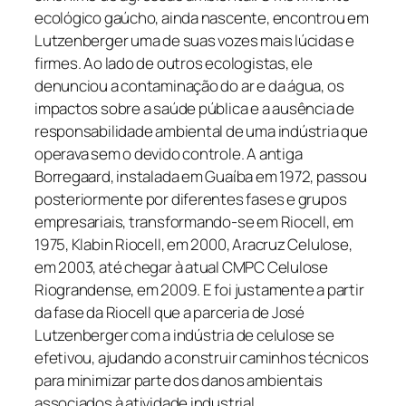
ecológico gaúcho, ainda nascente, encontrou em
Lutzenberger uma de suas vozes mais lúcidas e
firmes. Ao lado de outros ecologistas, ele
denunciou a contaminação do ar e da água, os
impactos sobre a saúde pública e a ausência de
responsabilidade ambiental de uma indústria que
operava sem o devido controle. A antiga
Borregaard, instalada em Guaíba em 1972, passou
posteriormente por diferentes fases e grupos
empresariais, transformando-se em Riocell, em
1975, Klabin Riocell, em 2000, Aracruz Celulose,
em 2003, até chegar à atual CMPC Celulose
Riograndense, em 2009. E foi justamente a partir
da fase da Riocell que a parceria de José
Lutzenberger com a indústria de celulose se
efetivou, ajudando a construir caminhos técnicos
para minimizar parte dos danos ambientais
associados à atividade industrial.