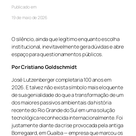
Publicado em
19 de maio de 2026
O silêncio, ainda que legítimo enquanto escolha
institucional, inevitavelmente gera dúvidas e abre
espaço para questionamentos públicos.
Por Cristiano Goldschmidt
José Lutzenberger completaria 100 anos em
2026. E talvez não exista símbolo mais eloquente
de sua genialidade do que a transformação de um
dos maiores passivos ambientais da história
recente do Rio Grande do Sul em uma solução
tecnológica reconhecida internacionalmente. Foi
justamente diante da crise provocada pela antiga
Borregaard, em Guaíba — empresa que marcou os