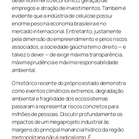
desenvolvimento econômico, geração de
empregos e atração de investimentos. Também é
evidente que a indústria de celulose possui
enorme peso na economia brasileira e no
mercado internacional. Entretanto, justamente
pela dimensão do empreendimento e pelos riscos
associados, a sociedade gaúcha tem o direito — e
talvez o dever — de exigir máxima transparência,
máxima prudência e máxima responsabilidade
ambiental.
O histórico recente do próprio estado demonstra
como eventos climáticos extremos, degradação
ambiental e fragilidade dos ecossistemas
passaram a representar riscos concretos para
milhões de pessoas. Discutir profundamente os
impactos de um megaprojeto industrial às
margens do principal manancial hídrico da região
metropolitana não é radicalismo. É