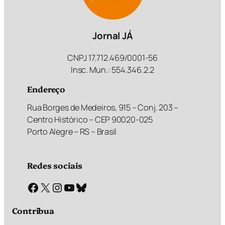
Jornal JÁ
CNPJ 17.712.469/0001-56
Insc. Mun.: 554.346.2.2
Endereço
Rua Borges de Medeiros, 915 – Conj. 203 –
Centro Histórico – CEP 90020-025
Porto Alegre – RS – Brasil
Redes sociais
Facebook
X
Instagram
Youtube
Bluesky
Contribua