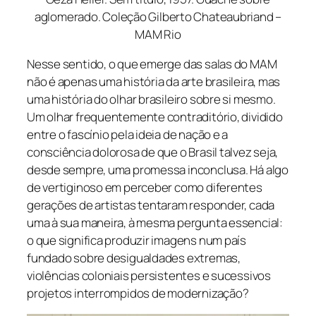
aglomerado. Coleção Gilberto Chateaubriand –
MAM Rio
Nesse sentido, o que emerge das salas do MAM
não é apenas uma história da arte brasileira, mas
uma história do olhar brasileiro sobre si mesmo.
Um olhar frequentemente contraditório, dividido
entre o fascínio pela ideia de nação e a
consciência dolorosa de que o Brasil talvez seja,
desde sempre, uma promessa inconclusa. Há algo
de vertiginoso em perceber como diferentes
gerações de artistas tentaram responder, cada
uma à sua maneira, à mesma pergunta essencial:
o que significa produzir imagens num país
fundado sobre desigualdades extremas,
violências coloniais persistentes e sucessivos
projetos interrompidos de modernização?