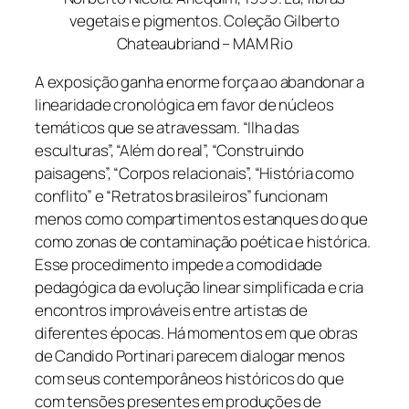
vegetais e pigmentos. Coleção Gilberto
Chateaubriand – MAM Rio
A exposição ganha enorme força ao abandonar a
linearidade cronológica em favor de núcleos
temáticos que se atravessam. “Ilha das
esculturas”, “Além do real”, “Construindo
paisagens”, “Corpos relacionais”, “História como
conflito” e “Retratos brasileiros” funcionam
menos como compartimentos estanques do que
como zonas de contaminação poética e histórica.
Esse procedimento impede a comodidade
pedagógica da evolução linear simplificada e cria
encontros improváveis entre artistas de
diferentes épocas. Há momentos em que obras
de Candido Portinari parecem dialogar menos
com seus contemporâneos históricos do que
com tensões presentes em produções de