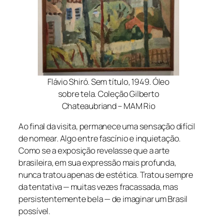
Flávio Shiró. Sem título, 1949. Óleo
sobre tela. Coleção Gilberto
Chateaubriand – MAM Rio
Ao final da visita, permanece uma sensação difícil
de nomear. Algo entre fascínio e inquietação.
Como se a exposição revelasse que a arte
brasileira, em sua expressão mais profunda,
nunca tratou apenas de estética. Tratou sempre
da tentativa — muitas vezes fracassada, mas
persistentemente bela — de imaginar um Brasil
possível.