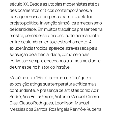
século XX. Desde as utopias modernistas até os
deslocamentos críticos contemporâneos, a
paisagem nunca foi apenas natureza: ela foi
projeto político, invenção simbólica e mecanismo
de identidade. Em muitos trabalhos presentes na
mostra, percebe-se uma oscilação permanente
entre deslumbramento e estranhamento. A
exuberância tropical aparece atravessada pela
sensação de artificialidade, como se o país
estivesse sempre encenando a si mesmo diante
de um espelho histórico instável.
Mas é no eixo “História como conflito” que a
exposição atinge sua temperatura crítica mais
contundente. A presença de artistas como Adir
Sodré, Ana Bella Geiger, Antonio Manuel, Cícero
Dias, Glauco Rodrigues, Leonilson, Manuel
Messias dos Santos, Rosângela Rennó e Rubens