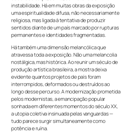
instabilidade. Há em muitas obras da exposição
uma espiritualidade difusa, não necessariamente
religiosa, mas ligada à tentativa de produzir
sentidos diante de um país marcado por rupturas
permanentes e identidades fragmentadas.
Há também uma dimensão melancólica que
atravessa toda a exposição. Não uma melancolia
nostálgica, mas histórica. Ao reunir um século de
produção artística brasileira, a mostra deixa
evidente quantos projetos de país foram
interrompidos, deformados ou destruídos ao
longo desse percurso. A modernização prometida
pelos modernistas, a emancipação popular
sonhada em diferentes momentos do século XX,
a utopia coletiva insinuada pelas vanguardas —
tudo parece surgir simultaneamente como
potência e ruína.