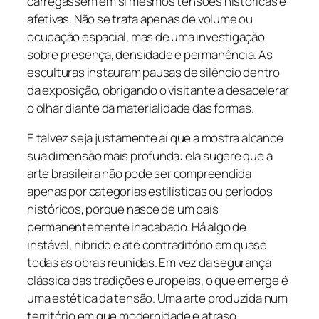
carregassem em si mesmos tensões históricas e
afetivas. Não se trata apenas de volume ou
ocupação espacial, mas de uma investigação
sobre presença, densidade e permanência. As
esculturas instauram pausas de silêncio dentro
da exposição, obrigando o visitante a desacelerar
o olhar diante da materialidade das formas.
E talvez seja justamente aí que a mostra alcance
sua dimensão mais profunda: ela sugere que a
arte brasileira não pode ser compreendida
apenas por categorias estilísticas ou períodos
históricos, porque nasce de um país
permanentemente inacabado. Há algo de
instável, híbrido e até contraditório em quase
todas as obras reunidas. Em vez da segurança
clássica das tradições europeias, o que emerge é
uma estética da tensão. Uma arte produzida num
território em que modernidade e atraso,