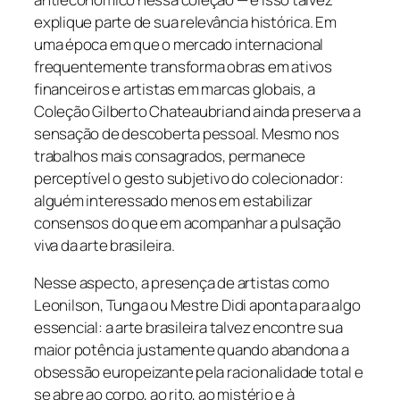
explique parte de sua relevância histórica. Em
uma época em que o mercado internacional
frequentemente transforma obras em ativos
financeiros e artistas em marcas globais, a
Coleção Gilberto Chateaubriand ainda preserva a
sensação de descoberta pessoal. Mesmo nos
trabalhos mais consagrados, permanece
perceptível o gesto subjetivo do colecionador:
alguém interessado menos em estabilizar
consensos do que em acompanhar a pulsação
viva da arte brasileira.
Nesse aspecto, a presença de artistas como
Leonilson, Tunga ou Mestre Didi aponta para algo
essencial: a arte brasileira talvez encontre sua
maior potência justamente quando abandona a
obsessão europeizante pela racionalidade total e
se abre ao corpo, ao rito, ao mistério e à