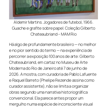
Aldemir Martins. Jogadores de futebol, 1966.
Guache e grafite sobre papel. Coleção Gilberto
Chateaubriand – MAM Rio
Há algo de profundamente brasileiro — no melhor
e no pior sentido do termo — na experiência de
percorrer a exposição
100 anos de arte: Gilberto
Chateaubriand
, em cartaz no Museu de Arte
Moderna do Rio de Janeiro até 7 de junho de
2026. A mostra, com curadoria de Pablo Lafuente
e Raquel Barreto (Phelipe Rezende assina como
curador assistente), não se limita a organizar
obras segundo uma narrativa historiográfica
convencional. Ela parece antes propor um
mergulho numa espécie de inconsciente visual