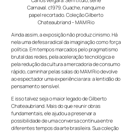
Carlos Vergara. Sem título, série
Carnaval. c1979. Guache, nanquim e
papel recortado. Coleção Gilberto
Chateaubriand – MAM Rio
Ainda assim, a exposição não produz cinismo. Há
nela uma defesa radical da imaginação como força
política. Em tempos marcados pelo pragmatismo
brutal das redes, pela aceleração tecnológica e
pela redução da cultura a mercadoria de consumo
rápido, caminhar pelas salas do MAM Rio devolve
ao espectador uma experiência rara: a lentidão do
pensamento sensível.
E isso talvez seja o maior legado de Gilberto
Chateaubriand. Mais do que reunir obras
fundamentais, ele ajudou a preservar a
possibilidade de uma conversa contínua entre
diferentes tempos da arte brasileira. Sua coleção