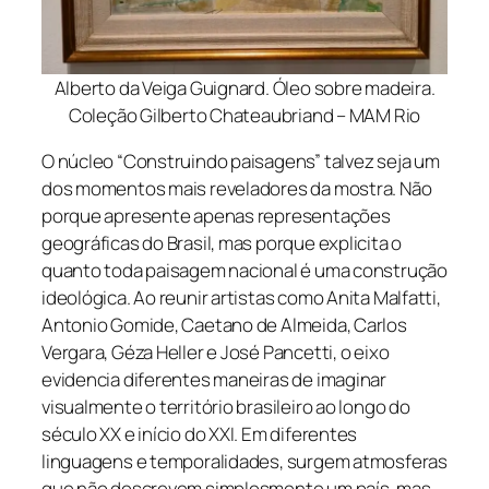
Alberto da Veiga Guignard. Óleo sobre madeira.
Coleção Gilberto Chateaubriand – MAM Rio
O núcleo “Construindo paisagens” talvez seja um
dos momentos mais reveladores da mostra. Não
porque apresente apenas representações
geográficas do Brasil, mas porque explicita o
quanto toda paisagem nacional é uma construção
ideológica. Ao reunir artistas como Anita Malfatti,
Antonio Gomide, Caetano de Almeida, Carlos
Vergara, Géza Heller e José Pancetti, o eixo
evidencia diferentes maneiras de imaginar
visualmente o território brasileiro ao longo do
século XX e início do XXI. Em diferentes
linguagens e temporalidades, surgem atmosferas
que não descrevem simplesmente um país, mas