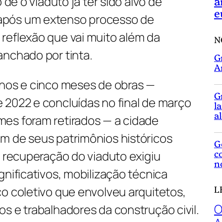
 de o viaduto já ter sido alvo de
a
e
após um extenso processo de
reflexão que vai muito além da
N
anchado por tinta.
G
A
anos e cinco meses de obras —
G
 2022 e concluídas no final de março
l
a
es foram retirados — a cidade
m de seus patrimônios históricos
G
c
A recuperação do viaduto exigiu
n
gnificativos, mobilização técnica
L
o coletivo que envolveu arquitetos,
O
s e trabalhadores da construção civil.