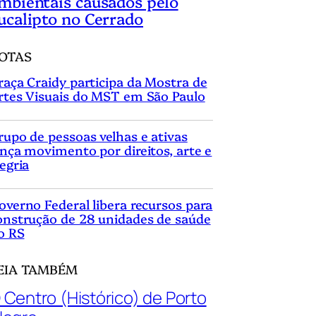
mbientais causados pelo
ucalipto no Cerrado
OTAS
raça Craidy participa da Mostra de
rtes Visuais do MST em São Paulo
rupo de pessoas velhas e ativas
ança movimento por direitos, arte e
legria
overno Federal libera recursos para
onstrução de 28 unidades de saúde
o RS
EIA TAMBÉM
 Centro (Histórico) de Porto