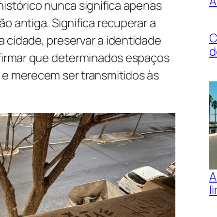
A
istórico nunca significa apenas
o antiga. Significa recuperar a
C
 cidade, preservar a identidade
d
afirmar que determinados espaços
 e merecem ser transmitidos às
A
l