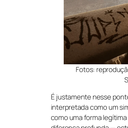
Fotos: reprodução
S
É justamente nesse ponto
interpretada como um simp
como uma forma legítima 
diferença profunda — estét