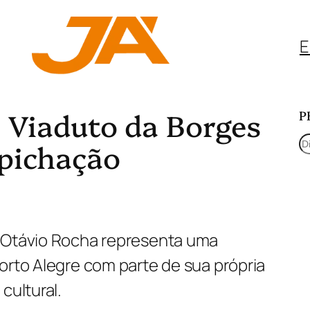
E
 Viaduto da Borges
P
P
 pichação
e
s
q
 Otávio Rocha representa uma
u
orto Alegre com parte de sua própria
i
cultural.
s