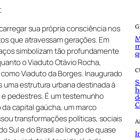
a
t
r
G
arregar sua própria consciência nos
M
tos que atravessam gerações. Em
m
paços simbolizam tão profundamente
q
quanto o Viaduto Otávio Rocha,
C
como Viaduto da Borges. Inaugurado
S
s uma estrutura urbana destinada à
h
s e pedestres. É um testemunho
d
C
 da capital gaúcha, um marco
sou transformações políticas, sociais
A
do Sul e do Brasil ao longo de quase
I