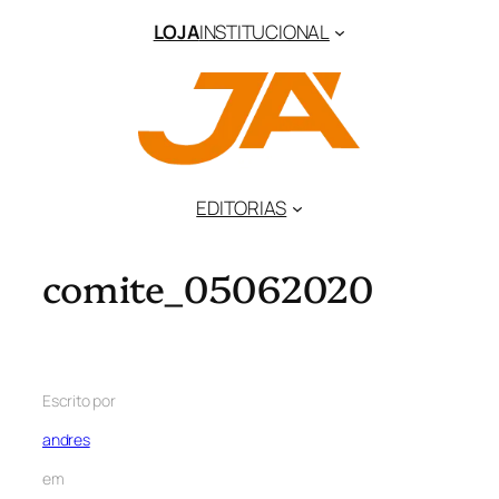
LOJA
INSTITUCIONAL
EDITORIAS
comite_05062020
Escrito por
andres
em