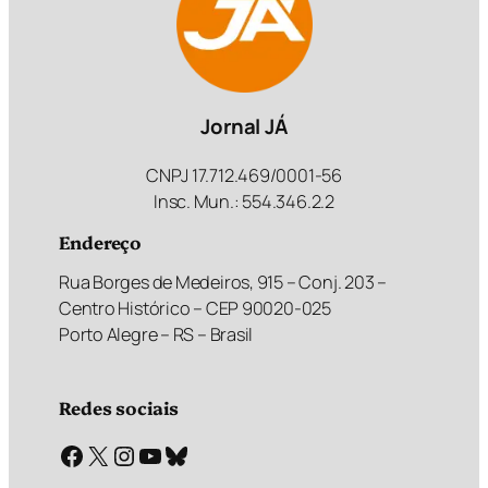
Jornal JÁ
CNPJ 17.712.469/0001-56
Insc. Mun.: 554.346.2.2
Endereço
Rua Borges de Medeiros, 915 – Conj. 203 –
Centro Histórico – CEP 90020-025
Porto Alegre – RS – Brasil
Redes sociais
Facebook
X
Instagram
Youtube
Bluesky