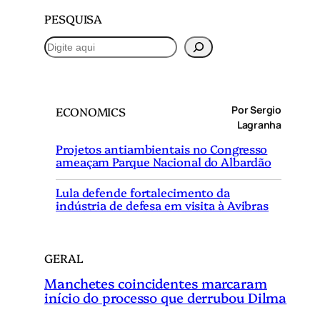
PESQUISA
P
e
s
q
Por Sergio
ECONOMICS
u
Lagranha
i
Projetos antiambientais no Congresso
s
ameaçam Parque Nacional do Albardão
a
r
Lula defende fortalecimento da
indústria de defesa em visita à Avibras
GERAL
Manchetes coincidentes marcaram
início do processo que derrubou Dilma