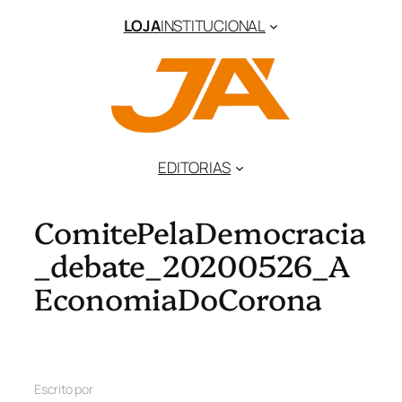
LOJA
INSTITUCIONAL
EDITORIAS
ComitePelaDemocracia
_debate_20200526_A
EconomiaDoCorona
Escrito por