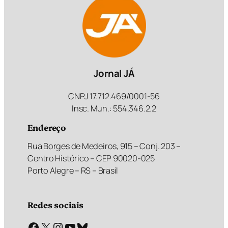
Jornal JÁ
CNPJ 17.712.469/0001-56
Insc. Mun.: 554.346.2.2
Endereço
Rua Borges de Medeiros, 915 – Conj. 203 –
Centro Histórico – CEP 90020-025
Porto Alegre – RS – Brasil
Redes sociais
Facebook
X
Instagram
Youtube
Bluesky