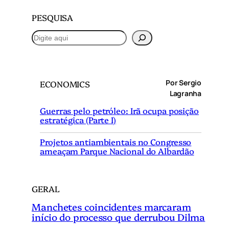
PESQUISA
P
e
s
q
Por Sergio
ECONOMICS
u
Lagranha
i
Guerras pelo petróleo: Irã ocupa posição
s
estratégica (Parte I)
a
r
Projetos antiambientais no Congresso
ameaçam Parque Nacional do Albardão
GERAL
Manchetes coincidentes marcaram
início do processo que derrubou Dilma