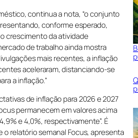
éstico, continua a nota, “o conjunto
presentando, conforme esperado,
no crescimento da atividade
ercado de trabalho ainda mostra
B
p
 divulgações mais recentes, a inflação
centes aceleraram, distanciando-se
Q
ra a inflação.”
p
tativas de inflação para 2026 e 2027
Focus permanecem em valores acima
4,9% e 4,0%, respectivamente”. É
e o relatório semanal Focus, apresenta