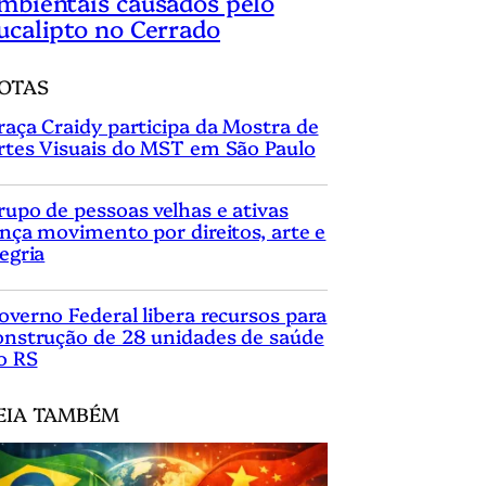
mbientais causados pelo
ucalipto no Cerrado
OTAS
raça Craidy participa da Mostra de
rtes Visuais do MST em São Paulo
rupo de pessoas velhas e ativas
ança movimento por direitos, arte e
legria
overno Federal libera recursos para
onstrução de 28 unidades de saúde
o RS
EIA TAMBÉM