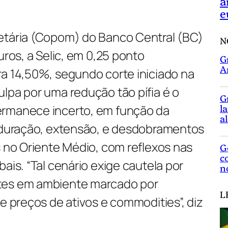
a
e
etária (Copom) do Banco Central (BC)
N
uros, a Selic, em 0,25 ponto
G
A
ra 14,50%, segundo corte iniciado na
lpa por uma redução tão pífia é o
G
ermanece incerto, em função da
l
a
a duração, extensão, e desdobramentos
s no Oriente Médio, com reflexos nas
G
c
ais. “Tal cenário exige cautela por
n
tes em ambiente marcado por
L
de preços de ativos e commodities”, diz