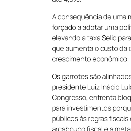
A consequência de uma me
forçado a adotar uma polí
elevando a taxa Selic par
que aumenta o custo da d
crescimento econômico.
Os garrotes são alinhado
presidente Luiz Inácio Lul
Congresso, enfrenta bloq
para investimentos porqu
públicos às regras fiscais
arcabouço fiscal e a meta