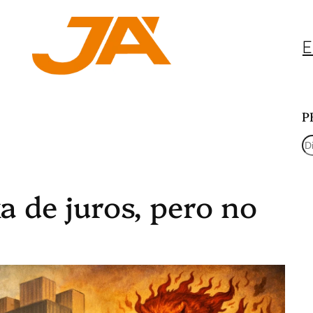
E
P
P
e
 de juros, pero no
s
q
u
i
s