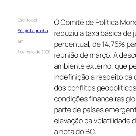
Escrito por
O Comitê de Política Mon
Sérgio Lagranha
reduziu a taxa básica de j
em
percentual, de 14,75% pa
1 de maio de 2026
reunião de março. A descu
ambiente externo, que p
indefinição a respeito d
dos conflitos geopolítico
condições financeiras glob
parte de países emergen
elevação da volatilidade 
a nota do BC.