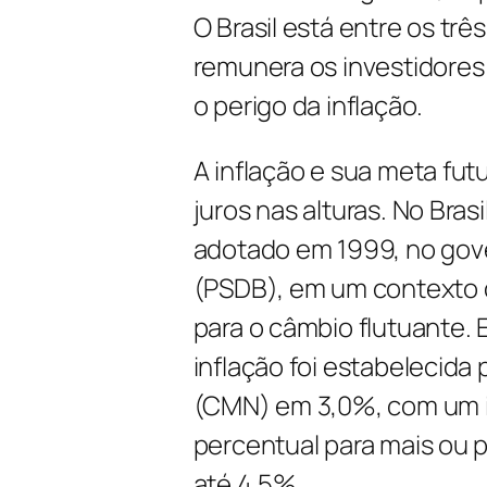
O Brasil está entre os tr
remunera os investidores
o perigo da inflação.
A inflação e sua meta fut
juros nas alturas. No Bras
adotado em 1999, no gov
(PSDB), em um contexto d
para o câmbio flutuante. 
inflação foi estabelecida
(CMN) em 3,0%, com um in
percentual para mais ou 
até 4,5%.