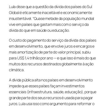
Lula disse que a questão da dívida dos países do Sul
Global é eticamente inaceitável e economicamente
insustentável. “Quase metade da população mundial
vive em países que gastam mais com o serviço da
dívida do que em saúde ou educação.
O custo do pagamento do serviço da dívida dos países
em desenvolvimento, que envolve juros e encargos e
mais amortização de parte do valor principal, subiu
para US$ 1,4 trilhão por ano — e que isso é mais do que
muitos dos recursos destinados globalmente à ação
climática.
A dívida pública alta nos países em desenvolvimento
impede que esses países façam investimentos
essenciais (infraestrutura, saúde, educação), porque
grande parte dos seus recursos é usada para pagar
juros. Lula usa isso como argumento para reformar o