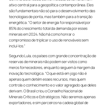
ativo central para a geopolítica contemporânea. Eles
são fundamentais não só para o desenvolvimento das
tecnologias de ponta, mas também para a transição
energética. “O setor de energia foi responsável por
85% do crescimento total da demanda por esses
minerais em 2024. Não há como honrar o
compromisso de triplicar o uso de renováveis sem
incluí-los.”
Segundo Lula, os países com grande concentração de
reservas de minerais não podem ser vistos como
meros fornecedores, enquanto seguem à margem da
inovação tecnológica. “O que está em jogo não é
apenas quem detém esses recursos, mas quem
controla o conhecimento e o valor agregado que deles
derivam. O Brasil criou o Conselho Nacional de
Minerais Críticos e Estratégicos. Não seremos apenas
exportadores, e sim parceiros na cadeia global de