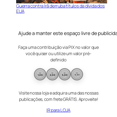
Guerra contra Irã derruba títulos da dívida dos
EUA
Ajude a manter este espaço livre de publicid
Faça uma contribuição via PIX no valor que
você quiser ou utilize um valor pré-
definido
R$
R$
R$
R$
1,00
2,00
5,00
?,??
Visite nossa loja e adquira uma das nossas
publicações, com frete GRÁTIS. Aproveite!
IR para LOJA