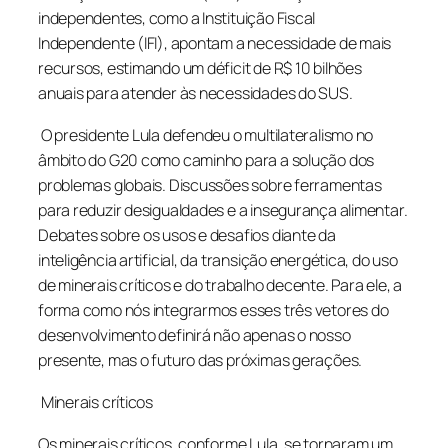
independentes, como a Instituição Fiscal
Independente (IFI), apontam a necessidade de mais
recursos, estimando um déficit de R$ 10 bilhões
anuais para atender às necessidades do SUS.
O presidente Lula defendeu o multilateralismo no
âmbito do G20 como caminho para a solução dos
problemas globais. Discussões sobre ferramentas
para reduzir desigualdades e a insegurança alimentar.
Debates sobre os usos e desafios diante da
inteligência artificial, da transição energética, do uso
de minerais críticos e do trabalho decente. Para ele, a
forma como nós integrarmos esses três vetores do
desenvolvimento definirá não apenas o nosso
presente, mas o futuro das próximas gerações.
Minerais críticos
Os minerais críticos, conforme Lula, se tornaram um