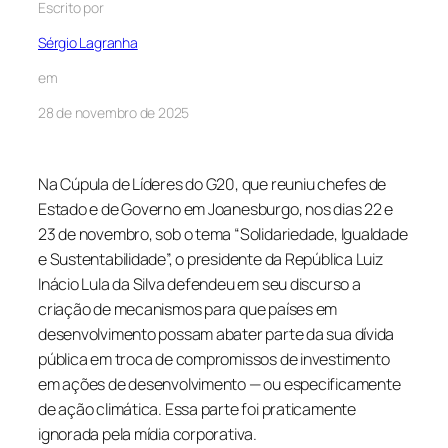
Escrito por
Sérgio Lagranha
em
28 de novembro de 2025
Na Cúpula de Líderes do G20, que reuniu chefes de
Estado e de Governo em Joanesburgo, nos dias 22 e
23 de novembro, sob o tema “Solidariedade, Igualdade
e Sustentabilidade”, o presidente da República Luiz
Inácio Lula da Silva defendeu em seu discurso a
criação de mecanismos para que países em
desenvolvimento possam abater parte da sua dívida
pública em troca de compromissos de investimento
em ações de desenvolvimento — ou especificamente
de ação climática. Essa parte foi praticamente
ignorada pela mídia corporativa.