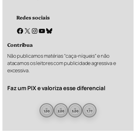
Redes sociais
Facebook
X
Instagram
Youtube
Bluesky
Contribua
Não publicamos matérias “caça-níqueis” e não
atacamos os leitores com publicidade agressiva e
excessiva.
Faz um PIX e valoriza esse diferencial
R$
R$
R$
R$
1,00
2,00
5,00
?,??