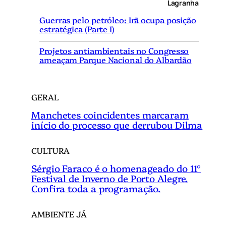
Lagranha
i
Guerras pelo petróleo: Irã ocupa posição
s
estratégica (Parte I)
a
r
Projetos antiambientais no Congresso
ameaçam Parque Nacional do Albardão
GERAL
Manchetes coincidentes marcaram
início do processo que derrubou Dilma
CULTURA
Sérgio Faraco é o homenageado do 11°
Festival de Inverno de Porto Alegre.
Confira toda a programação.
AMBIENTE JÁ