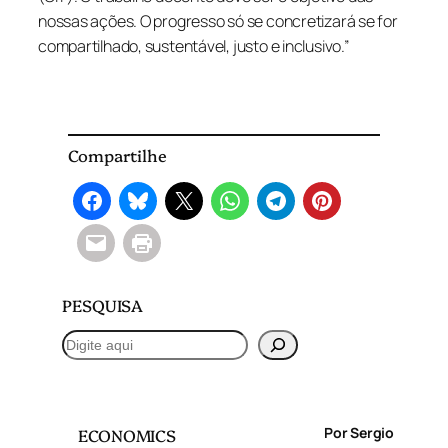
nossas ações. O progresso só se concretizará se for
compartilhado, sustentável, justo e inclusivo.”
Compartilhe
PESQUISA
P
e
s
q
Por Sergio
ECONOMICS
u