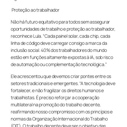
Proteção ao trabalhador
Não há futuro equitativo para todos sem assegurar
oportunidades de trabalho e proteção ao trabalhador,
reconhece Lula. “Cada painel solar, cada chip, cada
linha de código deve carregar consigo a marca da
inclusão social. 40% dos trabalhadores do mundo
estão em funções altamente expostas à IA, sob risco
de automação ou complementação tecnológica.”
Ele acrescentou que devemos criar pontes entre os
setores tradicionais e emergentes. “A tecnologia deve
fortalecer, e não fragilizar os direitos humanos e
trabalhistas. É preciso reforçar a cooperação
multilateral na promoção do trabalho decente,
reafirmando nosso compromisso com os princípios e
normas da Organização Internacional do Trabalho
(OIT). O trabalho decente deve ser o objetivo das