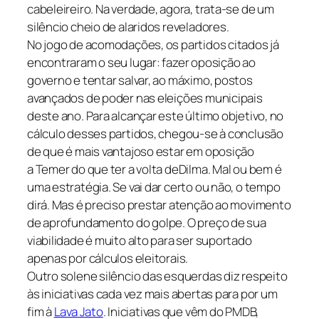
cabeleireiro. Na verdade, agora, trata-se de um
silêncio cheio de alaridos reveladores.
No jogo de acomodações, os partidos citados já
encontraram o seu lugar: fazer oposição ao
governo e tentar salvar, ao máximo, postos
avançados de poder nas eleições municipais
deste ano. Para alcançar este último objetivo, no
cálculo desses partidos, chegou-se à conclusão
de que é mais vantajoso estar em oposição
a Temer do que ter a volta deDilma. Mal ou bem é
uma estratégia. Se vai dar certo ou não, o tempo
dirá. Mas é preciso prestar atenção ao movimento
de aprofundamento do golpe. O preço de sua
viabilidade é muito alto para ser suportado
apenas por cálculos eleitorais.
Outro solene silêncio das esquerdas diz respeito
às iniciativas cada vez mais abertas para por um
fim à
Lava Jato
. Iniciativas que vêm do PMDB,