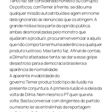
Tanto faz ser considerado honesto ou corrupto.
Os políticos, comTemer à frente, se dão uma
qualquer missão autoatribuída e agem em nome
dela ignorando as denúncias que os atingem. A
grande mídia e boa parte da opinião pública,
ambas desmoralizadas pelo monstro que
ajudaram a produzir, procuram envernizar a aquilo
que não comporta nenhuma aderência a qualquer
produto lustroso. Mas tanto faz. Afinal de contas,
a Dilma foi afastada e tenta-se dar a esse golpe
desastroso para a democracia brasileira a
aparência de normalidade.
A aparente inviabilidade do
governo Temer produz todo tipo de ilusão na
presente conjuntura. A primeira ilusão é a ideia da
volta de Dilma. Nem mesmo o PT quer que ela
volte. Basta conversar com dirigentes do partido
ou mesmo ler as entrelinhas da reportagem