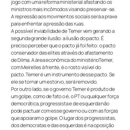
jogo com uma reforma ministerial afastando os
ministros mais incômodos visando preservar-se.
A repressão aos movimentos sociais será a praxe
para enfrentar a pressão das ruas.
A possível inviabilidade de Temer vem gerando a
segunda grande ilusão: a ilusão do pacto. É
preciso perceber que o pacto já foi feito: o pacto
conservador das elites através do afastamento
de Dilma. A área econômica do ministérioTemer,
com Meirelles à frente, é o rosto visível do
pacto. Temer é um instrumento desse pacto. Se
ele se tornar um estorvo, será removido.
Por outro lado, se o governo Temer é produto de
um golpe, como de fato o é, o PT ou qualquer força
democrática, progressista e de esquerda não
pode pactuar com esse governo ou com as forças
que apoiaram o golpe. O lugar dos progressistas,
dos democratas e das esquerdas é na oposição