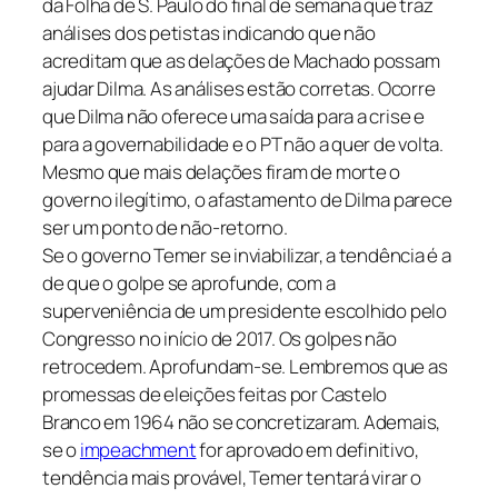
da Folha de S. Paulo do final de semana que traz
análises dos petistas indicando que não
acreditam que as delações de Machado possam
ajudar Dilma. As análises estão corretas. Ocorre
que Dilma não oferece uma saída para a crise e
para a governabilidade e o PT não a quer de volta.
Mesmo que mais delações firam de morte o
governo ilegítimo, o afastamento de Dilma parece
ser um ponto de não-retorno.
Se o governo Temer se inviabilizar, a tendência é a
de que o golpe se aprofunde, com a
superveniência de um presidente escolhido pelo
Congresso no início de 2017. Os golpes não
retrocedem. Aprofundam-se. Lembremos que as
promessas de eleições feitas por Castelo
Branco em 1964 não se concretizaram. Ademais,
se o
impeachment
for aprovado em definitivo,
tendência mais provável, Temer tentará virar o