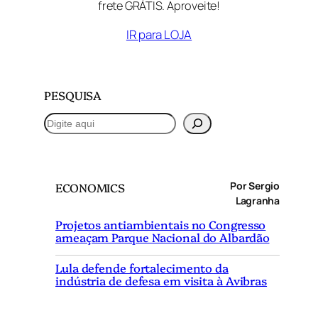
frete GRÁTIS. Aproveite!
IR para LOJA
PESQUISA
P
e
s
q
Por Sergio
ECONOMICS
u
Lagranha
i
Projetos antiambientais no Congresso
s
ameaçam Parque Nacional do Albardão
a
r
Lula defende fortalecimento da
indústria de defesa em visita à Avibras