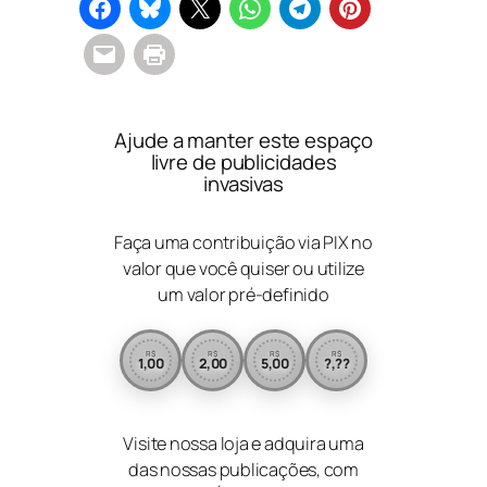
Ajude a manter este espaço
livre de publicidades
invasivas
Faça uma contribuição via PIX no
valor que você quiser ou utilize
um valor pré-definido
R$
R$
R$
R$
1,00
2,00
5,00
?,??
Visite nossa loja e adquira uma
das nossas publicações, com