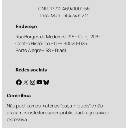
CNPJ 17.712.469/0001-56
Insc. Mun.: 554.346.2.2
Endereço
Rua Borges de Medeiros, 915 – Conj. 203 –
Centro Histórico – CEP 90020-025
Porto Alegre – RS – Brasil
Redes sociais
Facebook
X
Instagram
Youtube
Bluesky
Contribua
Não publicamos matérias “caça-níqueis” e não
atacamos os leitores com publicidade agressiva e
excessiva.