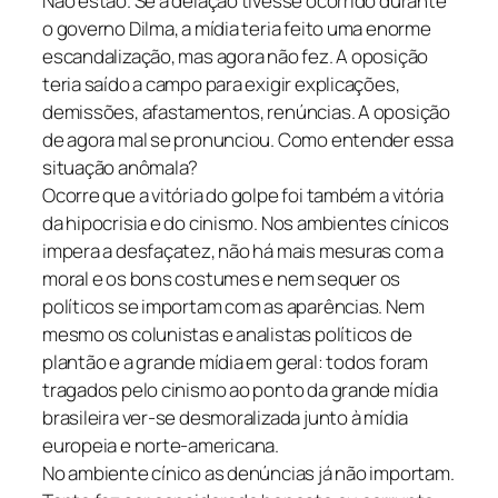
Não estão. Se a delação tivesse ocorrido durante
o governo Dilma, a mídia teria feito uma enorme
escandalização, mas agora não fez. A oposição
teria saído a campo para exigir explicações,
demissões, afastamentos, renúncias. A oposição
de agora mal se pronunciou. Como entender essa
situação anômala?
Ocorre que a vitória do golpe foi também a vitória
da hipocrisia e do cinismo. Nos ambientes cínicos
impera a desfaçatez, não há mais mesuras com a
moral e os bons costumes e nem sequer os
políticos se importam com as aparências. Nem
mesmo os colunistas e analistas políticos de
plantão e a grande mídia em geral: todos foram
tragados pelo cinismo ao ponto da grande mídia
brasileira ver-se desmoralizada junto à mídia
europeia e norte-americana.
No ambiente cínico as denúncias já não importam.