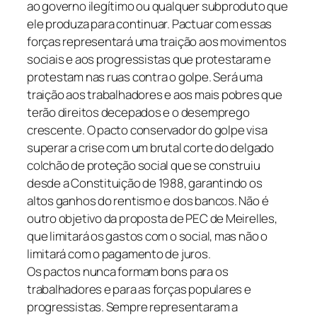
ao governo ilegítimo ou qualquer subproduto que
ele produza para continuar. Pactuar com essas
forças representará uma traição aos movimentos
sociais e aos progressistas que protestaram e
protestam nas ruas contra o golpe. Será uma
traição aos trabalhadores e aos mais pobres que
terão direitos decepados e o desemprego
crescente. O pacto conservador do golpe visa
superar a crise com um brutal corte do delgado
colchão de proteção social que se construiu
desde a Constituição de 1988, garantindo os
altos ganhos do rentismo e dos bancos. Não é
outro objetivo da proposta de PEC de Meirelles,
que limitará os gastos com o social, mas não o
limitará com o pagamento de juros.
Os pactos nunca formam bons para os
trabalhadores e para as forças populares e
progressistas. Sempre representaram a