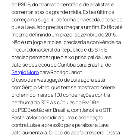
do PSDB, do chamado centrão e de analistas e
comentaristas da grande mídia. Estes últimos
começam a sugerir, de forma enviesada, a tese de
que a Lava Jato precisa chegar a um fim. Estão até
mesmo definindo um prazo: dezembro de 2016.
Não é um jogo simples: precisaria a conivência da
Procuradoria Geral da República e do STF. É
preciso perceber que o eixo principal da Lava
Jato se deslocou de Curitiba para Brasília, de
Sérgio Moro
para Rodrigo Janot.
O caso da investigação de Lula agora está
com Sérgio Moro, que tem se mostrado célere
proferindo mais de 100 condenações contra
nenhuma do STF. As cúpulas do PMDB e
do PSDB estão em Brasília, com Janot e o STF.
BastaráMoro decidir alguma condenação
contra Lula e a pressão para paralisar a Lava
Jato aumentará. O jogo do abafa crescerá. Desta