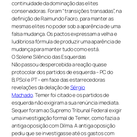
continuidade da dominação das elites
conservadoras. Foram “transições transadas”, na
definição de Raimundo Faoro, para manter as
mesmas elites no poder sob a aparência de uma
falsa mudança. Os pactos expressam a velha e
ludibriosa fórmula de produzir uma aparência de
mudança para manter tudo como está.
O Solene Silêncio das Esquerdas
Não passou despercebida a reação quase
protocolar dos partidos de esquerda – PC do
B, PSol e PT – em face das estarrecedoras
revelações da delação de
Sérgio
Machado
. Temer foi citado e os partidos de
esquerda não exigiram a sua renúncia imediata.
Sequer foram ao Supremo Tribunal Federal exigir
uma investigação formal de Temer, como fazia a
antiga oposição com Dilma. A antiga oposição
pediu que se investigasse até os gastos com