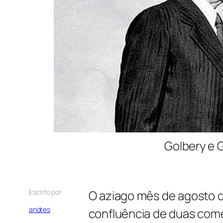
Golbery e G
Escrito por
O aziago mês de agosto d
andres
confluência de duas come