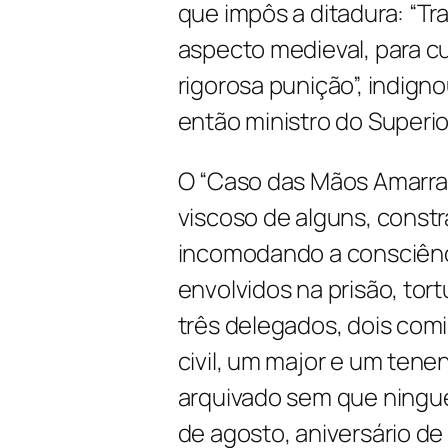
que impôs a ditadura: “Tra
aspecto medieval, para c
rigorosa punição”, indign
então ministro do Superior
O “Caso das Mãos Amarrad
viscoso de alguns, constr
incomodando a consciênc
envolvidos na prisão, tor
três delegados, dois comi
civil, um major e um tenen
arquivado sem que ningué
de agosto, aniversário de