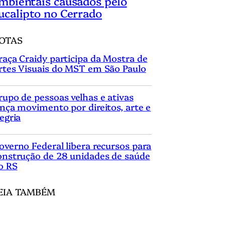
mbientais causados pelo
ucalipto no Cerrado
OTAS
raça Craidy participa da Mostra de
rtes Visuais do MST em São Paulo
rupo de pessoas velhas e ativas
ança movimento por direitos, arte e
legria
overno Federal libera recursos para
onstrução de 28 unidades de saúde
o RS
EIA TAMBÉM