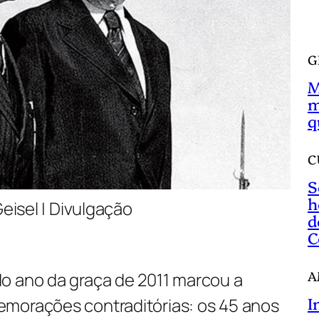
a
r
G
M
m
q
C
S
h
eisel | Divulgação
d
C
A
o ano da graça de 2011 marcou a
I
morações contraditórias: os 45 anos