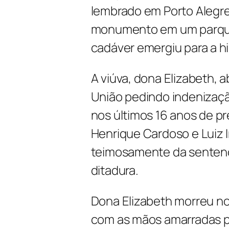
lembrado em Porto Alegr
monumento em um parque
cadáver emergiu para a hi
A viúva, dona Elizabeth, 
União pedindo indenizaç
nos últimos 16 anos de p
Henrique Cardoso e Luiz In
teimosamente da sentenç
ditadura.
Dona Elizabeth morreu no
com as mãos amarradas p