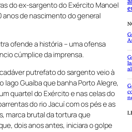
a
as do ex-sargento do Exército Manoel
e
0 anos de nascimento do general
N
G
A
tra ofende a história – uma ofensa
êncio cúmplice da imprensa.
G
l
a
 cadáver putrefato do sargento veio à
o lago Guaíba que banha Porto Alegre,
G
c
num quartel do Exército e nas celas do
n
arrentas do rio Jacuí com os pés e as
L
, marca brutal da tortura que
e, dois anos antes, iniciara o golpe