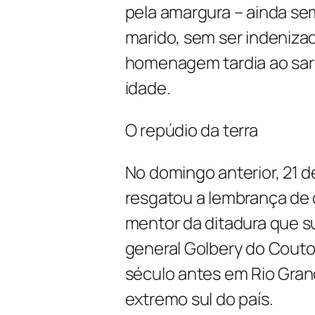
pela amargura – ainda se
marido, sem ser indeniza
homenagem tardia ao sar
idade.
O repúdio da terra
No domingo anterior, 21 
resgatou a lembrança de o
mentor da ditadura que su
general Golbery do Couto
século antes em Rio Gran
extremo sul do país.