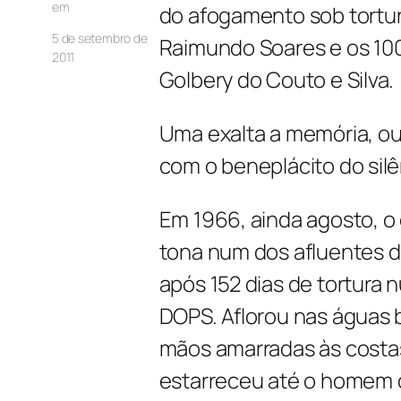
em
do afogamento sob tortur
5 de setembro de
Raimundo Soares e os 10
2011
Golbery do Couto e Silva.
Uma exalta a memória, ou
com o beneplácito do sil
Em 1966, ainda agosto, o
tona num dos afluentes d
após 152 dias de tortura 
DOPS. Aflorou nas águas b
mãos amarradas às costas
estarreceu até o homem qu