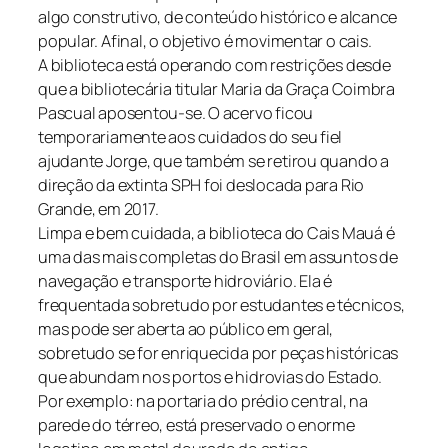
algo construtivo, de conteúdo histórico e alcance
popular. Afinal, o objetivo é movimentar o cais.
A biblioteca está operando com restrições desde
que a bibliotecária titular Maria da Graça Coimbra
Pascual aposentou-se. O acervo ficou
temporariamente aos cuidados do seu fiel
ajudante Jorge, que também se retirou quando a
direção da extinta SPH foi deslocada para Rio
Grande, em 2017.
Limpa e bem cuidada, a biblioteca do Cais Mauá é
uma das mais completas do Brasil em assuntos de
navegação e transporte hidroviário. Ela é
frequentada sobretudo por estudantes e técnicos,
mas pode ser aberta ao público em geral,
sobretudo se for enriquecida por peças históricas
que abundam nos portos e hidrovias do Estado.
Por exemplo: na portaria do prédio central, na
parede do térreo, está preservado o enorme