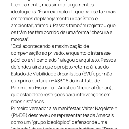
tecnicamente, mas sim por argumentos
ideológicos. “É um exemplo do que não se faz mais
em termos de planejamento urbanístico e
ambiental”, afirmou. Passos também registrou que
os trâmites têm corrido de uma forma “obscura e
morosa”.
“Está acontecendo a maximização de
compensação ao privado, enquanto o interesse
público é vilipendiado ”, alegou o arquiteto. Passos
defendeu ainda que o projeto retorne à fase do
Estudo de Viabilidade Urbanística (EVU), por não
cumprir a portaria nº 483/16 do instituto de
Patrimônio Histórico e Artístico Nacional (Iphan),
que estabelece restrições para intervenções em
sítios históricos.
Primeiro vereador a se manifestar, Valter Nagelstein
(PMDB) descreveu os representantes da Amacais
como um “grupo ideológico” defensor de uma
“minoria”, derrotada em todas as instâncias. “Para o