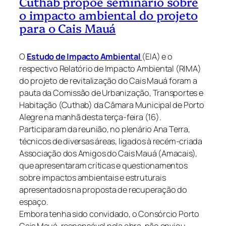
Cuthab propõe seminário sobre
o impacto ambiental do projeto
para o Cais Mauá
O
Estudo de Impacto Ambiental
(EIA) e o
respectivo Relatório de Impacto Ambiental (RIMA)
do projeto de revitalização do Cais Mauá foram a
pauta da Comissão de Urbanização, Transportes e
Habitação (Cuthab) da Câmara Municipal de Porto
Alegre na manhã desta terça-feira (16).
Participaram da reunião, no plenário Ana Terra,
técnicos de diversas áreas, ligados à recém-criada
Associação dos Amigos do Cais Mauá (Amacais),
que apresentaram críticas e questionamentos
sobre impactos ambientais e estruturais
apresentados na proposta de recuperação do
espaço.
Embora tenha sido convidado, o Consórcio Porto
Cais Mauá, responsável pela obra, não enviou