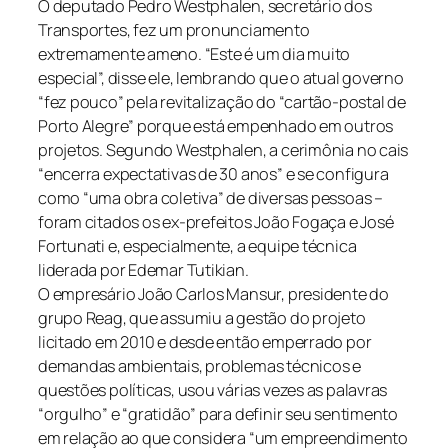
O deputado Pedro Westphalen, secretário dos
Transportes, fez um pronunciamento
extremamente ameno. “Este é um dia muito
especial”, disse ele, lembrando que o atual governo
“fez pouco” pela revitalização do “cartão-postal de
Porto Alegre” porque está empenhado em outros
projetos. Segundo Westphalen, a cerimônia no cais
“encerra expectativas de 30 anos” e se configura
como “uma obra coletiva” de diversas pessoas –
foram citados os ex-prefeitos João Fogaça e José
Fortunati e, especialmente, a equipe técnica
liderada por Edemar Tutikian.
O empresário João Carlos Mansur, presidente do
grupo Reag, que assumiu a gestão do projeto
licitado em 2010 e desde então emperrado por
demandas ambientais, problemas técnicos e
questões políticas, usou várias vezes as palavras
“orgulho” e “gratidão” para definir seu sentimento
em relação ao que considera “um empreendimento