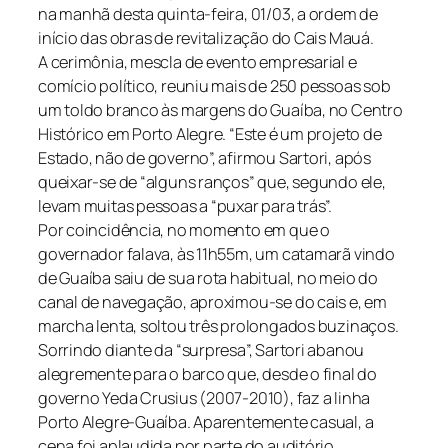
na manhã desta quinta-feira, 01/03, a ordem de
início das obras de revitalização do Cais Mauá.
A cerimônia, mescla de evento empresarial e
comício político, reuniu mais de 250 pessoas sob
um toldo branco às margens do Guaíba, no Centro
Histórico em Porto Alegre. “Este é um projeto de
Estado, não de governo”, afirmou Sartori, após
queixar-se de “alguns ranços” que, segundo ele,
levam muitas pessoas a “puxar para trás”.
Por coincidência, no momento em que o
governador falava, às 11h55m, um catamarã vindo
de Guaíba saiu de sua rota habitual, no meio do
canal de navegação, aproximou-se do cais e, em
marcha lenta, soltou três prolongados buzinaços.
Sorrindo diante da “surpresa”, Sartori abanou
alegremente para o barco que, desde o final do
governo Yeda Crusius (2007-2010), faz a linha
Porto Alegre-Guaíba. Aparentemente casual, a
cena foi aplaudida por parte do auditório,