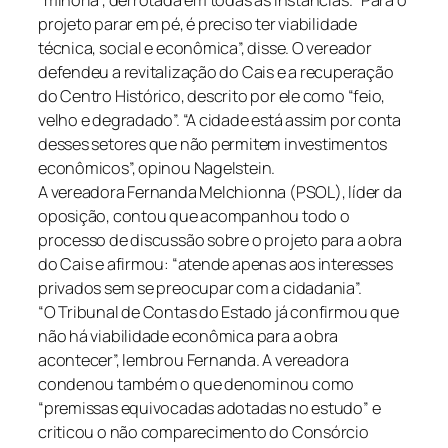
projeto parar em pé, é preciso ter viabilidade
técnica, social e econômica”, disse. O vereador
defendeu a revitalização do Cais e a recuperação
do Centro Histórico, descrito por ele como “feio,
velho e degradado”. “A cidade está assim por conta
desses setores que não permitem investimentos
econômicos”, opinou Nagelstein.
A vereadora Fernanda Melchionna (PSOL), líder da
oposição, contou que acompanhou todo o
processo de discussão sobre o projeto para a obra
do Cais e afirmou: “atende apenas aos interesses
privados sem se preocupar com a cidadania”.
“O Tribunal de Contas do Estado já confirmou que
não há viabilidade econômica para a obra
acontecer”, lembrou Fernanda. A vereadora
condenou também o que denominou como
“premissas equivocadas adotadas no estudo” e
criticou o não comparecimento do Consórcio