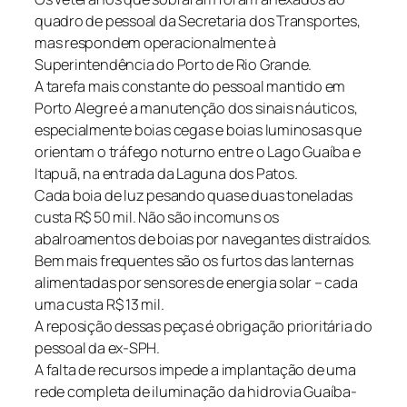
quadro de pessoal da Secretaria dos Transportes,
mas respondem operacionalmente à
Superintendência do Porto de Rio Grande.
A tarefa mais constante do pessoal mantido em
Porto Alegre é a manutenção dos sinais náuticos,
especialmente boias cegas e boias luminosas que
orientam o tráfego noturno entre o Lago Guaíba e
Itapuã, na entrada da Laguna dos Patos.
Cada boia de luz pesando quase duas toneladas
custa R$ 50 mil. Não são incomuns os
abalroamentos de boias por navegantes distraídos.
Bem mais frequentes são os furtos das lanternas
alimentadas por sensores de energia solar – cada
uma custa R$ 13 mil.
A reposição dessas peças é obrigação prioritária do
pessoal da ex-SPH.
A falta de recursos impede a implantação de uma
rede completa de iluminação da hidrovia Guaíba-