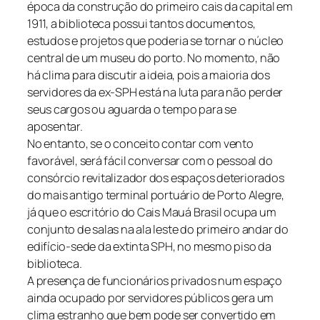
época da construção do primeiro cais da capital em
1911, a biblioteca possui tantos documentos,
estudos e projetos que poderia se tornar o núcleo
central de um museu do porto. No momento, não
há clima para discutir a ideia, pois a maioria dos
servidores da ex-SPH está na luta para não perder
seus cargos ou aguarda o tempo para se
aposentar.
No entanto, se o conceito contar com vento
favorável, será fácil conversar com o pessoal do
consórcio revitalizador dos espaços deteriorados
do mais antigo terminal portuário de Porto Alegre,
já que o escritório do Cais Mauá Brasil ocupa um
conjunto de salas na ala leste do primeiro andar do
edifício-sede da extinta SPH, no mesmo piso da
biblioteca.
A presença de funcionários privados num espaço
ainda ocupado por servidores públicos gera um
clima estranho que bem pode ser convertido em