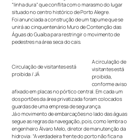
“linha dura” que conflita com o marasmo do lugar
situado no centro histórico de Porto Alegre.
Foi anunciada a construção de um tapume que se
unirá ao cinquentenário Muro de Contenção das
Águas do Guaíba para restringir o movimento de
pedestres na área seca do cais.
A circulação de
Circulação de visitantes está
visitantes está
proibida / JÁ
proibida,
conforme aviso
afixado em placas no pórtico central. Em cada um
dos portões da área privatizada foram colocados
guardas de uma empresa de segurança.
Já o movimento de embarcações no lado das águas
segue as regras da navegação, pois, como lembra o
engenheiro Álvaro Melo, diretor de manutenção da
hidrovia: “A verdadeira frente do porto não fica na