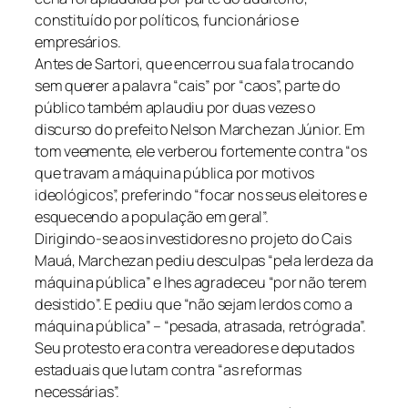
constituído por políticos, funcionários e
empresários.
Antes de Sartori, que encerrou sua fala trocando
sem querer a palavra “cais” por “caos”, parte do
público também aplaudiu por duas vezes o
discurso do prefeito Nelson Marchezan Júnior. Em
tom veemente, ele verberou fortemente contra “os
que travam a máquina pública por motivos
ideológicos”, preferindo “focar nos seus eleitores e
esquecendo a população em geral”.
Dirigindo-se aos investidores no projeto do Cais
Mauá, Marchezan pediu desculpas “pela lerdeza da
máquina pública” e lhes agradeceu “por não terem
desistido”. E pediu que “não sejam lerdos como a
máquina pública” – “pesada, atrasada, retrógrada”.
Seu protesto era contra vereadores e deputados
estaduais que lutam contra “as reformas
necessárias”.