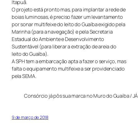
Itapuã.
O projeto está pronto mas, para implantar a rede de
boias luminosas, é preciso fazer um levantamento
por sonar multifeixe do leito do Guaíba exigido pela
Marinha (para a navegação) e pela Secretaria
Estadual do Ambiente e Desenvolvimento
Sustentável (para liberar a extração de areia do
leito do Guaíba).
A SPH tem a embarcação apta a fazer o serviço, mas
falta o equipamento multifeixe a ser providenciado
pela SEMA.
Consórcio já pôs sua marca no Muro do Guaíba / JÁ
9 de março de 2018