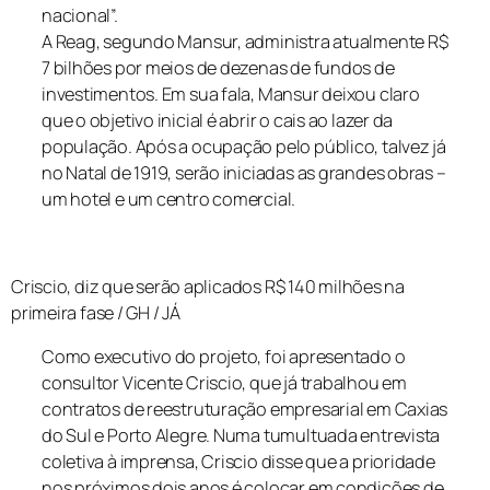
nacional”.
A Reag, segundo Mansur, administra atualmente R$
7 bilhões por meios de dezenas de fundos de
investimentos. Em sua fala, Mansur deixou claro
que o objetivo inicial é abrir o cais ao lazer da
população. Após a ocupação pelo público, talvez já
no Natal de 1919, serão iniciadas as grandes obras –
um hotel e um centro comercial.
Criscio, diz que serão aplicados R$ 140 milhões na
primeira fase / GH / JÁ
Como executivo do projeto, foi apresentado o
consultor Vicente Criscio, que já trabalhou em
contratos de reestruturação empresarial em Caxias
do Sul e Porto Alegre. Numa tumultuada entrevista
coletiva à imprensa, Criscio disse que a prioridade
nos próximos dois anos é colocar em condições de