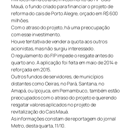
Mauá, o fundo criado para financiar o projeto de
reforma do cais de Porto Alegre, orçado em R$ 600
milhões.
Com o atraso do projeto, há uma preocupação
com esse investimento.
Houve tentativa de vender a quota aos outros
acionistas, mas não surgiu interessado.
O regulamento do FIP impede o resgate antes do
quarto ano. A aplicação foi feita em maio de 2014 e
reforçada em 2015.
Outros fundos de servidores, de municípios
distantes como Oeiras, no Pará, Santana, no
Amapá, ou Ipojuca, em Pernambuco, também estão
preocupados com o atraso do projeto e querendo
resgatar valores aplicados no projeto de
revitalização do Cais Mauá.
As informações constam de reportagem do jornal
Metro, desta quarta, 11/10.