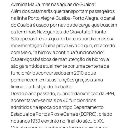
Avenida Mauá, mas nas águas do Guaíba”.
Além dos catamarãs que transportam passageiros
na linha Porto Alegre-Guaíba-Porto Alegre, o canal
do Guaíba é usado por navios de carga que buscam
os terminais Navegantes, de Gravataí e Triunfo.
São apenas três ou quatro barcos por dia, mas sua
movimentação é uma prova viva de que, de acordo
com Melo, “a hidrovia continua funcionando”.
Os serviços básicos de manutenção da hidrovia
são garantidos atualmente por uma centena de
funcionários concursados em 2010 e que
permanecem em suas funções graças a uma
liminar da Justiça do Trabalho.
Desde o ano passado, quando da extinção da SPH,
aposentaram-se mais de 40 funcionários
admitidos na época do antigo Departamento
Estadual de Portos Rios e Canais (DEPRC), criado
nos anos 1930 e extinto no final do século XX.
Os veteranos que sobraram foram anexados ao