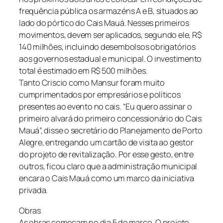
frequência pública os armazéns A e B, situados ao
lado do pórtico do Cais Mauá. Nesses primeiros
movimentos, devem ser aplicados, segundo ele, R$
140 milhões, incluindo desembolsos obrigatórios
aos governos estadual e municipal. O investimento
total é estimado em R$ 500 milhões.
Tanto Criscio como Mansur foram muito
cumprimentados por empresários e políticos
presentes ao evento no cais. “Eu quero assinar o
primeiro alvará do primeiro concessionário do Cais
Mauá”, disse o secretário do Planejamento de Porto
Alegre, entregando um cartão de visita ao gestor
do projeto de revitalização. Por esse gesto, entre
outros, ficou claro que a administração municipal
encara o Cais Mauá como um marco da iniciativa
privada.
Obras
As obras começam no dia 5 de março. O projeto,