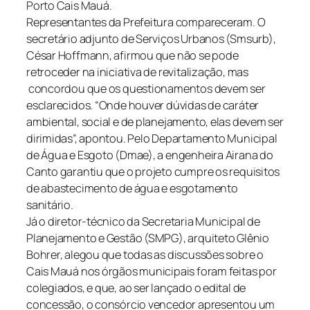
Porto Cais Mauá.
Representantes da Prefeitura compareceram. O
secretário adjunto de Serviços Urbanos (Smsurb),
César Hoffmann, afirmou que não se pode
retroceder na iniciativa de revitalização, mas
concordou que os questionamentos devem ser
esclarecidos. “Onde houver dúvidas de caráter
ambiental, social e de planejamento, elas devem ser
dirimidas”, apontou. Pelo Departamento Municipal
de Água e Esgoto (Dmae), a engenheira Airana do
Canto garantiu que o projeto cumpre os requisitos
de abastecimento de água e esgotamento
sanitário.
Já o diretor-técnico da Secretaria Municipal de
Planejamento e Gestão (SMPG), arquiteto Glênio
Bohrer, alegou que todas as discussões sobre o
Cais Mauá nos órgãos municipais foram feitas por
colegiados, e que, ao ser lançado o edital de
concessão, o consórcio vencedor apresentou um