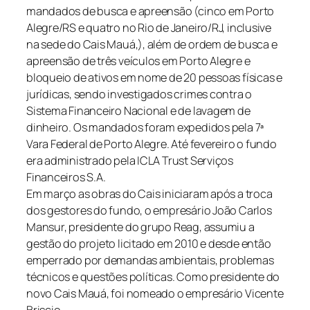
mandados de busca e apreensão (cinco em Porto
Alegre/RS e quatro no Rio de Janeiro/RJ, inclusive
na sede do Cais Mauá,), além de ordem de busca e
apreensão de três veículos em Porto Alegre e
bloqueio de ativos em nome de 20 pessoas físicas e
jurídicas, sendo investigados crimes contra o
Sistema Financeiro Nacional e de lavagem de
dinheiro. Os mandados foram expedidos pela 7ª
Vara Federal de Porto Alegre. Até fevereiro o fundo
era administrado pela ICLA Trust Serviços
Financeiros S.A.
Em março as obras do Cais iniciaram após a troca
dos gestores do fundo, o empresário João Carlos
Mansur, presidente do grupo Reag, assumiu a
gestão do projeto licitado em 2010 e desde então
emperrado por demandas ambientais, problemas
técnicos e questões políticas. Como presidente do
novo Cais Mauá, foi nomeado o empresário Vicente
Briscio.