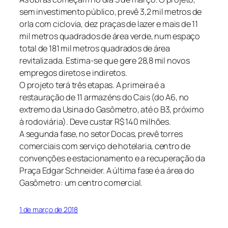
sem investimento público, prevê 3,2 mil metros de
orla com ciclovia, dez praças de lazer e mais de 11
mil metros quadrados de área verde, num espaço
total de 181 mil metros quadrados de área
revitalizada. Estima-se que gere 28,8 mil novos
empregos diretos e indiretos.
O projeto terá três etapas. A primeira é a
restauração de 11 armazéns do Cais (do A6, no
extremo da Usina do Gasômetro, até o B3, próximo
à rodoviária). Deve custar R$ 140 milhões.
A segunda fase, no setor Docas, prevê torres
comerciais com serviço de hotelaria, centro de
convenções e estacionamento e a recuperação da
Praça Edgar Schneider. A última fase é a área do
Gasômetro: um centro comercial.
1 de março de 2018