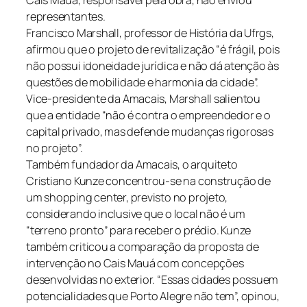
representantes.
Francisco Marshall, professor de História da Ufrgs,
afirmou que o projeto de revitalização “é frágil, pois
não possui idoneidade jurídica e não dá atenção às
questões de mobilidade e harmonia da cidade”.
Vice-presidente da Amacais, Marshall salientou
que a entidade “não é contra o empreendedor e o
capital privado, mas defende mudanças rigorosas
no projeto”.
Também fundador da Amacais, o arquiteto
Cristiano Kunze concentrou-se na construção de
um shopping center, previsto no projeto,
considerando inclusive que o local não é um
“terreno pronto” para receber o prédio. Kunze
também criticou a comparação da proposta de
intervenção no Cais Mauá com concepções
desenvolvidas no exterior. “Essas cidades possuem
potencialidades que Porto Alegre não tem”, opinou,