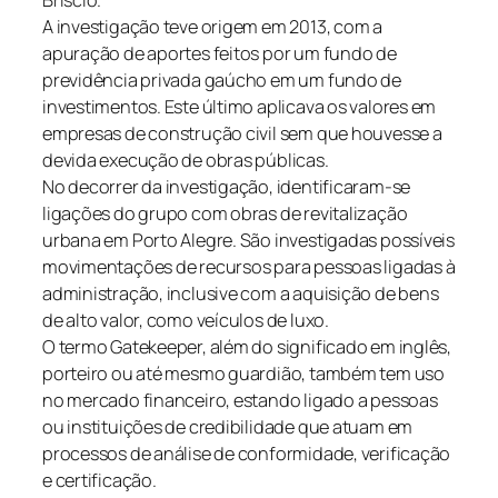
A investigação teve origem em 2013, com a
apuração de aportes feitos por um fundo de
previdência privada gaúcho em um fundo de
investimentos. Este último aplicava os valores em
empresas de construção civil sem que houvesse a
devida execução de obras públicas.
No decorrer da investigação, identificaram-se
ligações do grupo com obras de revitalização
urbana em Porto Alegre. São investigadas possíveis
movimentações de recursos para pessoas ligadas à
administração, inclusive com a aquisição de bens
de alto valor, como veículos de luxo.
O termo Gatekeeper, além do significado em inglês,
porteiro ou até mesmo guardião, também tem uso
no mercado financeiro, estando ligado a pessoas
ou instituições de credibilidade que atuam em
processos de análise de conformidade, verificação
e certificação.