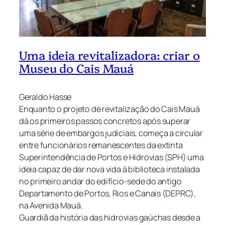
Uma ideia revitalizadora: criar o
Museu do Cais Mauá
Geraldo Hasse
Enquanto o projeto de revitalização do Cais Mauá
dá os primeiros passos concretos após superar
uma série de embargos judiciais, começa a circular
entre funcionários remanescentes da extinta
Superintendência de Portos e Hidrovias (SPH) uma
ideia capaz de dar nova vida à biblioteca instalada
no primeiro andar do edifício-sede do antigo
Departamento de Portos, Rios e Canais (DEPRC),
na Avenida Mauá.
Guardiã da história das hidrovias gaúchas desde a