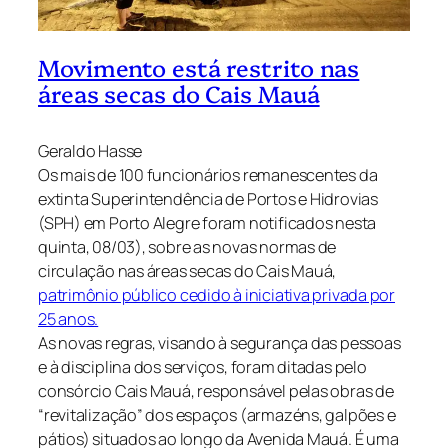
Movimento está restrito nas
áreas secas do Cais Mauá
Geraldo Hasse
Os mais de 100 funcionários remanescentes da
extinta Superintendência de Portos e Hidrovias
(SPH) em Porto Alegre foram notificados nesta
quinta, 08/03), sobre as novas normas de
circulação nas áreas secas do Cais Mauá,
patrimônio público cedido à iniciativa privada por
25 anos.
As novas regras, visando à segurança das pessoas
e à disciplina dos serviços, foram ditadas pelo
consórcio Cais Mauá, responsável pelas obras de
“revitalização” dos espaços (armazéns, galpões e
pátios) situados ao longo da Avenida Mauá. É uma