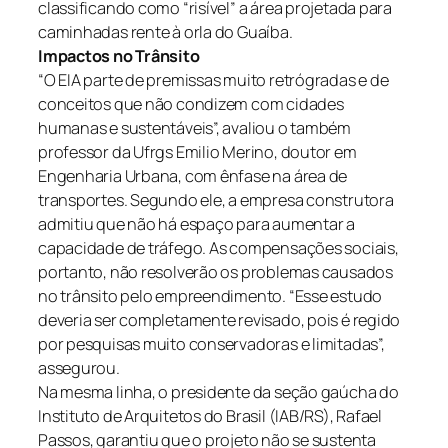
classificando como “risível” a área projetada para
caminhadas rente à orla do Guaíba.
Impactos no Trânsito
“O EIA parte de premissas muito retrógradas e de
conceitos que não condizem com cidades
humanas e sustentáveis”, avaliou o também
professor da Ufrgs Emilio Merino, doutor em
Engenharia Urbana, com ênfase na área de
transportes. Segundo ele, a empresa construtora
admitiu que não há espaço para aumentar a
capacidade de tráfego. As compensações sociais,
portanto, não resolverão os problemas causados
no trânsito pelo empreendimento. “Esse estudo
deveria ser completamente revisado, pois é regido
por pesquisas muito conservadoras e limitadas”,
assegurou.
Na mesma linha, o presidente da seção gaúcha do
Instituto de Arquitetos do Brasil (IAB/RS), Rafael
Passos, garantiu que o projeto não se sustenta