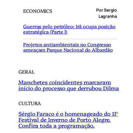
q
Por Sergio
ECONOMICS
u
Lagranha
i
Guerras pelo petróleo: Irã ocupa posição
s
estratégica (Parte I)
a
r
Projetos antiambientais no Congresso
ameaçam Parque Nacional do Albardão
GERAL
Manchetes coincidentes marcaram
início do processo que derrubou Dilma
CULTURA
Sérgio Faraco é o homenageado do 11°
Festival de Inverno de Porto Alegre.
Confira toda a programação.