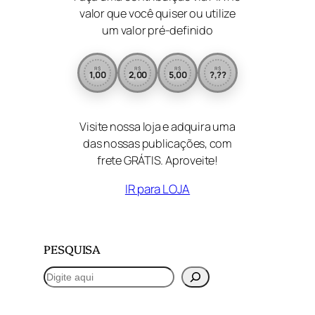
valor que você quiser ou utilize
um valor pré-definido
R$
R$
R$
R$
1,00
2,00
5,00
?,??
Visite nossa loja e adquira uma
das nossas publicações, com
frete GRÁTIS. Aproveite!
IR para LOJA
PESQUISA
P
e
s