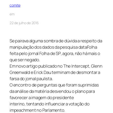
comite
em
22 de julho de 2016
Se pairava alguma sombra de dúvida a respeito da
manipulação dos dados da pesquisa
dataFolha
feita pelo jornal
Folha de SP
, agora, não há mais o
que ser negado.
Em novo artigo publicado no
The Intercept
, Glenn
Greenwald e Erick Dau terminam de desmontar a
farsa do jornal paulista.
O encontro de perguntas que foram suprimidas
da análise da matéria desvendou o plano para
favorecer a imagem do presidente
interino, tentando influenciar a votação do
impeachment no Parlamento.