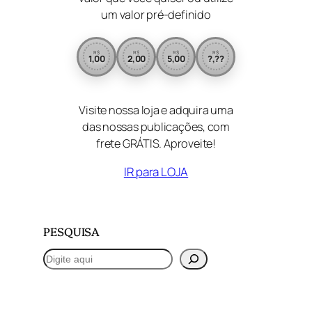
um valor pré-definido
R$
R$
R$
R$
1,00
2,00
5,00
?,??
Visite nossa loja e adquira uma
das nossas publicações, com
frete GRÁTIS. Aproveite!
IR para LOJA
PESQUISA
P
e
s
q