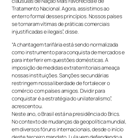
cláusulas de Nação Mais Favorecida e de
Tratamento Nacional. Agora, assistimos ao
enterro formal desses princípios. Nossos países
se tornaram vítimas de práticas comerciais
injustificadas e ilegais”, disse.
“A chantagem tarifária está sendo normalizada
como instrumento para conquista de mercados e
para interferir em questões domésticas. A
imposição de medidas extraterritoriais ameaça
nossas instituições. Sanções secundárias
restringem nossa liberdade de fortalecer o
comércio com países amigos. Dividir para
conquistar é a estratégia do unilateralismo”,
acrescentou.
Neste ano, o Brasil está na presidência do Brics.
No contexto de mudanças da geopolítica mundial,
em diversos fóruns internacionais, desde o início
deste terceiro mandato, Lula vem defendendo a