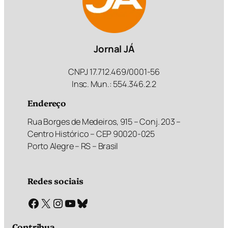
Jornal JÁ
CNPJ 17.712.469/0001-56
Insc. Mun.: 554.346.2.2
Endereço
Rua Borges de Medeiros, 915 – Conj. 203 –
Centro Histórico – CEP 90020-025
Porto Alegre – RS – Brasil
Redes sociais
Facebook
X
Instagram
Youtube
Bluesky
Contribua