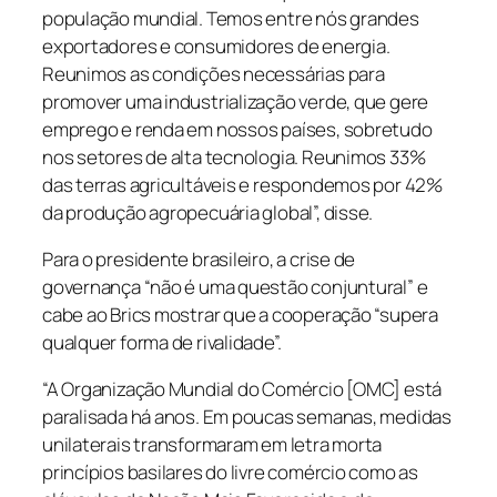
população mundial. Temos entre nós grandes
exportadores e consumidores de energia.
Reunimos as condições necessárias para
promover uma industrialização verde, que gere
emprego e renda em nossos países, sobretudo
nos setores de alta tecnologia. Reunimos 33%
das terras agricultáveis e respondemos por 42%
da produção agropecuária global”, disse.
Para o presidente brasileiro, a crise de
governança “não é uma questão conjuntural” e
cabe ao Brics mostrar que a cooperação “supera
qualquer forma de rivalidade”.
“A Organização Mundial do Comércio [OMC] está
paralisada há anos. Em poucas semanas, medidas
unilaterais transformaram em letra morta
princípios basilares do livre comércio como as