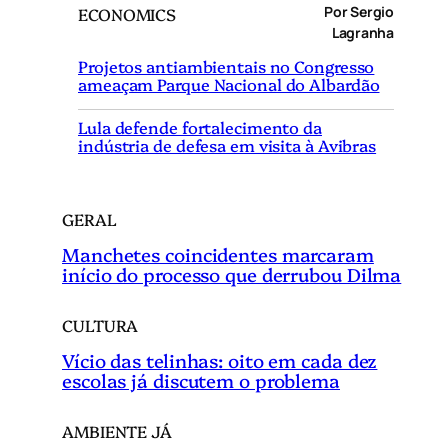
Por Sergio
ECONOMICS
u
Lagranha
i
Projetos antiambientais no Congresso
s
ameaçam Parque Nacional do Albardão
a
r
Lula defende fortalecimento da
indústria de defesa em visita à Avibras
GERAL
Manchetes coincidentes marcaram
início do processo que derrubou Dilma
CULTURA
Vício das telinhas: oito em cada dez
escolas já discutem o problema
AMBIENTE JÁ