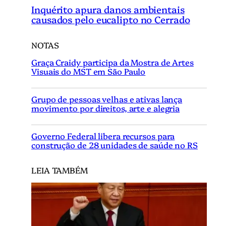
Inquérito apura danos ambientais
causados pelo eucalipto no Cerrado
NOTAS
Graça Craidy participa da Mostra de Artes
Visuais do MST em São Paulo
Grupo de pessoas velhas e ativas lança
movimento por direitos, arte e alegria
Governo Federal libera recursos para
construção de 28 unidades de saúde no RS
LEIA TAMBÉM