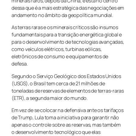
minerais raros, depois da China, e está no centro
dessa que é a mais estratégica das negociações em
andamento no âmbito da geopolítica mundial.
As terras raras e os minerais críticos são insumos
fundamentais para a transição energética global e
para o desenvolvimento de tecnologias avançadas,
como veículos elétricos, turbinas eólicas,
eletrônicos de consumo e equipamentos de
defesa.
Segundo o Serviço Geológico dos Estados Unidos
(USGS), o Brasil tem cerca de 21 milhões de
toneladas de reservas de elementos de terras-raras
(ETR), a segunda maior do mundo.
Em vez de se colocar na defensiva ante os tarifaços
de Trump, Lula toma a iniciativa para garantir não
apenas o controle sobre as reservas, mas também
o desenvolvimento tecnológico que elas