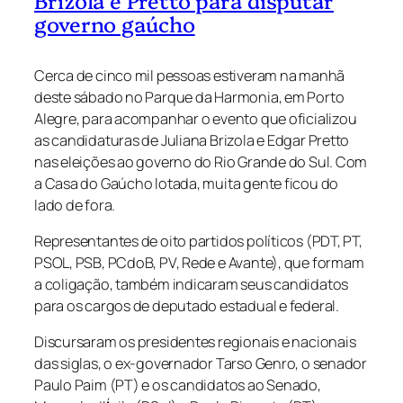
Brizola e Pretto para disputar
governo gaúcho
Cerca de cinco mil pessoas estiveram na manhã
deste sábado no Parque da Harmonia, em Porto
Alegre, para acompanhar o evento que oficializou
as candidaturas de Juliana Brizola e Edgar Pretto
nas eleições ao governo do Rio Grande do Sul. Com
a Casa do Gaúcho lotada, muita gente ficou do
lado de fora.
Representantes de oito partidos políticos (PDT, PT,
PSOL, PSB, PCdoB, PV, Rede e Avante), que formam
a coligação, também indicaram seus candidatos
para os cargos de deputado estadual e federal.
Discursaram os presidentes regionais e nacionais
das siglas, o ex-governador Tarso Genro, o senador
Paulo Paim (PT) e os candidatos ao Senado,