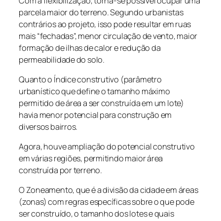
Com a flexibilização, torna-se possível ocupar uma
parcela maior do terreno. Segundo urbanistas
contrários ao projeto, isso pode resultar em ruas
mais “fechadas”, menor circulação de vento, maior
formação de ilhas de calor e redução da
permeabilidade do solo.
Quanto o Índice construtivo (parâmetro
urbanístico que define o tamanho máximo
permitido de área a ser construída em um lote)
havia menor potencial para construção em
diversos bairros.
Agora, houve ampliação do potencial construtivo
em várias regiões, permitindo maior área
construída por terreno.
O Zoneamento, que é a divisão da cidade em áreas
(zonas) com regras específicas sobre o que pode
ser construído, o tamanho dos lotes e quais