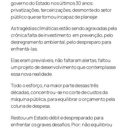
governo do Estado nos últimos 30 anos:
privatizações, terceirizações, desmonte do setor
público que se tornou incapaz de planejar.
As tragédias climáticas estão sendo agravadas pela
crônica falta de investimento em prevenção, pelo
desregramento ambiental, pelo despreparo para
enfrentá-las.
Elas eram previsíveis, não faltaram alertas, faltou
um projeto de desenvolvimento que contemplasse
essa nova realidade.
Todo o esforço, na maior parte dessas três
décadas, concentrou-se no corte de custos da
máquina pública, para equilibrar o orçamento pela
coluna de despesa.
Restou um Estado débil e despreparado para
enfrentar os graves desafios. Pior: não equilibrou