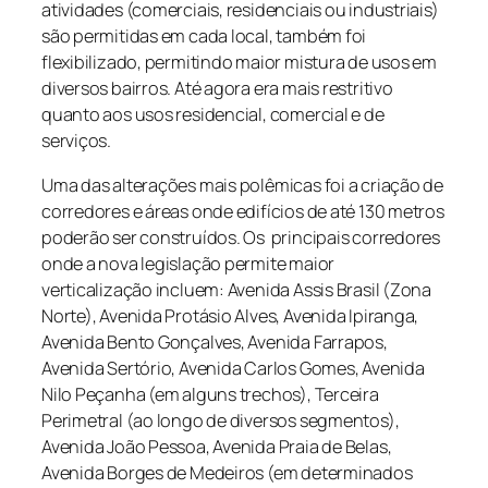
atividades (comerciais, residenciais ou industriais)
são permitidas em cada local, também foi
flexibilizado, permitindo maior mistura de usos em
diversos bairros. Até agora era mais restritivo
quanto aos usos residencial, comercial e de
serviços.
Uma das alterações mais polêmicas foi a criação de
corredores e áreas onde edifícios de até 130 metros
poderão ser construídos. Os principais corredores
onde a nova legislação permite maior
verticalização incluem: Avenida Assis Brasil (Zona
Norte), Avenida Protásio Alves, Avenida Ipiranga,
Avenida Bento Gonçalves, Avenida Farrapos,
Avenida Sertório, Avenida Carlos Gomes, Avenida
Nilo Peçanha (em alguns trechos), Terceira
Perimetral (ao longo de diversos segmentos),
Avenida João Pessoa, Avenida Praia de Belas,
Avenida Borges de Medeiros (em determinados