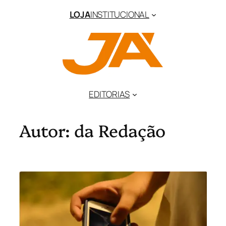
Pular
LOJA
INSTITUCIONAL
para
o
conteúdo
EDITORIAS
Autor:
da Redação