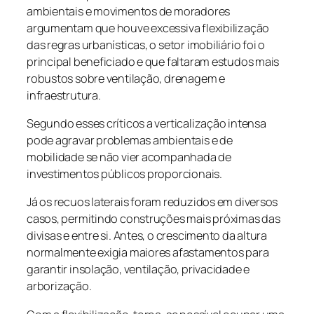
ambientais e movimentos de moradores
argumentam que houve excessiva flexibilização
das regras urbanísticas, o setor imobiliário foi o
principal beneficiado e que faltaram estudos mais
robustos sobre ventilação, drenagem e
infraestrutura.
Segundo esses críticos a verticalização intensa
pode agravar problemas ambientais e de
mobilidade se não vier acompanhada de
investimentos públicos proporcionais.
Já os recuos laterais foram reduzidos em diversos
casos, permitindo construções mais próximas das
divisas e entre si. Antes, o crescimento da altura
normalmente exigia maiores afastamentos para
garantir insolação, ventilação, privacidade e
arborização.