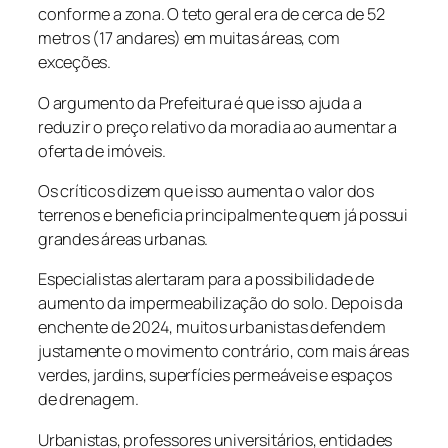
conforme a zona. O teto geral era de cerca de 52
metros (17 andares) em muitas áreas, com
exceções.
O argumento da Prefeitura é que isso ajuda a
reduzir o preço relativo da moradia ao aumentar a
oferta de imóveis.
Os críticos dizem que isso aumenta o valor dos
terrenos e beneficia principalmente quem já possui
grandes áreas urbanas.
Especialistas alertaram para a possibilidade de
aumento da impermeabilização do solo. Depois da
enchente de 2024, muitos urbanistas defendem
justamente o movimento contrário, com mais áreas
verdes, jardins, superfícies permeáveis e espaços
de drenagem.
Urbanistas, professores universitários, entidades