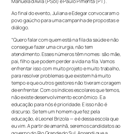
Manuela d’Ávila (PSol) e Paulo Pimenta (PT).
Ao final do evento, Juliana e Edegar convocaram o
povo gaúcho para uma campanha de propostas e
diálogo.
“Quero falar com quem está na fila da saúde e não
consegue fazer uma cirurgia, não tem
atendimento. Esses números têm nomes: são mãe,
pai, filho que podem perder a vida na fila. Vamos
enfrentar isso com muito projeto e muito trabalho,
para resolver problemas que existem há muito
tempo e que outros gestores não tiveram coragem
de enfrentar. Com os índices escolares que temos,
não existe desenvolvimento econômico. E a
educação para nós é prioridade. E isso não é
discurso. Se tem um homem que fez pela
educação, é Leonel Brizola — e é dessa escola que
eu vim. A partir de amanhã, seremos candidatos ao
governo do Rio Grande do Sul. Aprendi que a