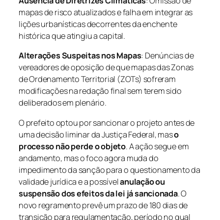
Ausência de Diretrizes Climáticas
: Omissão de
mapas de risco atualizados e falha em integrar as
lições urbanísticas decorrentes da enchente
histórica que atingiu a capital.
Alterações Suspeitas nos Mapas
: Denúncias de
vereadores de oposição de que mapas das Zonas
de Ordenamento Territorial (ZOTs) sofreram
modificações na redação final sem terem sido
deliberados em plenário.
O prefeito optou por sancionar o projeto antes de
uma decisão liminar da Justiça Federal, mas
o
processo não perde o objeto
. A ação segue em
andamento, mas o foco agora muda do
impedimento da sanção para o questionamento da
validade jurídica e a possível
anulação ou
suspensão dos efeitos da lei já sancionada
. O
novo regramento prevê um prazo de 180 dias de
transição para regulamentação, período no qual