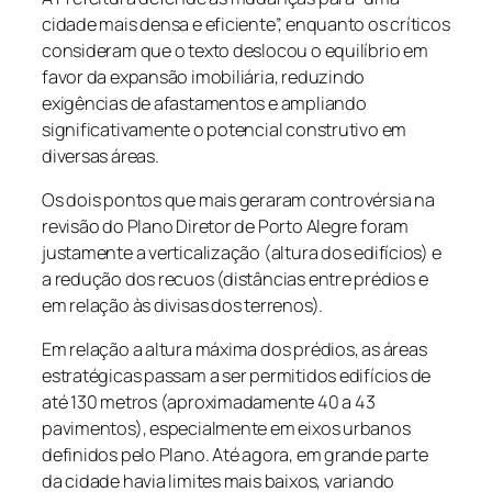
cidade mais densa e eficiente”, enquanto os críticos
consideram que o texto deslocou o equilíbrio em
favor da expansão imobiliária, reduzindo
exigências de afastamentos e ampliando
significativamente o potencial construtivo em
diversas áreas.
Os dois pontos que mais geraram controvérsia na
revisão do Plano Diretor de Porto Alegre foram
justamente a verticalização (altura dos edifícios) e
a redução dos recuos (distâncias entre prédios e
em relação às divisas dos terrenos).
Em relação a altura máxima dos prédios, as áreas
estratégicas passam a ser permitidos edifícios de
até 130 metros (aproximadamente 40 a 43
pavimentos), especialmente em eixos urbanos
definidos pelo Plano. Até agora, em grande parte
da cidade havia limites mais baixos, variando