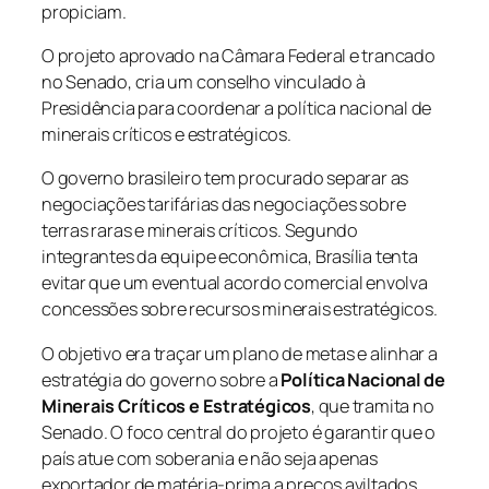
propiciam.
O projeto aprovado na Câmara Federal e trancado
no Senado, cria um conselho vinculado à
Presidência para coordenar a política nacional de
minerais críticos e estratégicos.
O governo brasileiro tem procurado separar as
negociações tarifárias das negociações sobre
terras raras e minerais críticos. Segundo
integrantes da equipe econômica, Brasília tenta
evitar que um eventual acordo comercial envolva
concessões sobre recursos minerais estratégicos.
O objetivo era traçar um plano de metas e alinhar a
estratégia do governo sobre a
Política Nacional de
Minerais Críticos e Estratégicos
, que tramita no
Senado. O foco central do projeto é garantir que o
país atue com soberania e não seja apenas
exportador de matéria-prima a preços aviltados.