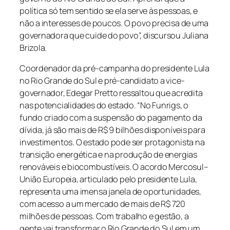
política só tem sentido se ela serve às pessoas, e
não a interesses de poucos. O povo precisa de uma
governadora que cuide do povo”, discursou Juliana
Brizola.
Coordenador da pré-campanha do presidente Lula
no Rio Grande do Sul e pré-candidato a vice-
governador, Edegar Pretto ressaltou que acredita
nas potencialidades do estado. “No Funrigs, o
fundo criado com a suspensão do pagamento da
dívida, já são mais de R$ 9 bilhões disponíveis para
investimentos. O estado pode ser protagonista na
transição energética e na produção de energias
renováveis e biocombustíveis. O acordo Mercosul–
União Europeia, articulado pelo presidente Lula,
representa uma imensa janela de oportunidades,
com acesso a um mercado de mais de R$ 720
milhões de pessoas. Com trabalho e gestão, a
gente vai transformar o Rio Grande do Sul em um