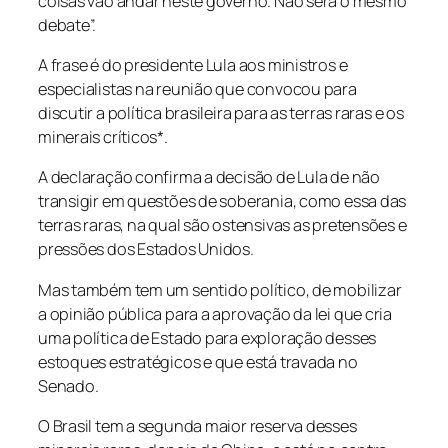
coisas vão andar neste governo. Não será o mesmo
debate”.
A frase é do presidente Lula aos ministros e
especialistas na reunião que convocou para
discutir a política brasileira para as terras raras e os
minerais críticos*.
A declaração confirma a decisão de Lula de não
transigir em questões de soberania, como essa das
terras raras, na qual são ostensivas as pretensões e
pressões dos Estados Unidos.
Mas também tem um sentido político, de mobilizar
a opinião pública para a aprovação da lei que cria
uma política de Estado para exploração desses
estoques estratégicos e que está travada no
Senado.
O Brasil tem a segunda maior reserva desses