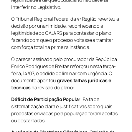
interferir no Legislativo.
O Tribunal Regional Federal da 4ª Região reverteu a
decisão por unanimidade, reconhecendo a
legitimidade do CAU/RS para contestar o plano,
fazendo com que o processo voltasse a tramitar
com força total na primeira instância.
O parecer assinado pelo procurador da República
Enrico Rodrigues de Freitas reforçou nesta terça-
feira, 14/07, o pedido de liminar com urgência. O
documento apontou
graves falhas jurídicas e
técnicas
na revisão do plano:
Déficit de Participação Popular
: Falta de
sistematização clara e justificativas sobre quais
propostas enviadas pela população foram aceitas
ou descartadas.