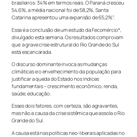
brasileiros: 34% em termos reais. O Paraná cresceu
54,6%, a média nacional foi de 58,2%, Santa
Catarina apresentou uma expansão de 65,2%”.
Essa é a conclusão de um estudo da Fecomércio*,
divulgado esta semana. Os resultados comprovam
que a grave crise estrutural do Rio Grande do Sul
está escancarada.
O discurso dominante invoca as mudanças
climáticas e o envelhecimento da população para
justificar a queda do Estado nos índices
fundamentais – crescimento econômico, renda,
saúde, educação.
Esses dois fatores, com certeza, são agravantes,
mas não a causa da crise sistêmica que assola o Rio
Grande do Sul.
A causa está nas políticas neo-liberais aplicadas no