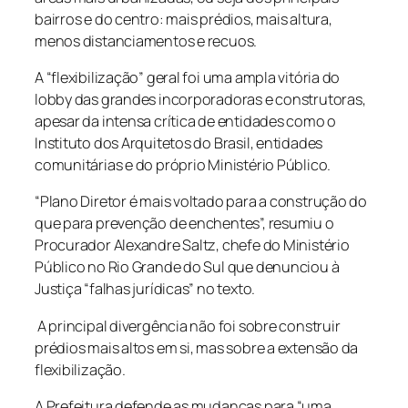
bairros e do centro: mais prédios, mais altura,
menos distanciamentos e recuos.
A “flexibilização” geral foi uma ampla vitória do
lobby das grandes incorporadoras e construtoras,
apesar da intensa crítica de entidades como o
Instituto dos Arquitetos do Brasil, entidades
comunitárias e do próprio Ministério Público.
“Plano Diretor é mais voltado para a construção do
que para prevenção de enchentes”, resumiu o
Procurador Alexandre Saltz, chefe do Ministério
Público no Rio Grande do Sul que denunciou à
Justiça “falhas jurídicas” no texto.
A principal divergência não foi sobre construir
prédios mais altos em si, mas sobre a extensão da
flexibilização.
A Prefeitura defende as mudanças para “uma