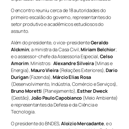
O encontro reuniu cerca de 18 autoridades do
primeiro escalão do governo, representantes do
setor produtivo e acadêmicos estudiosos do
assunto.
Além do presidente, o vice-presidente
Geraldo
Alckmin
; a ministra da Casa Civil,
Miriam Belchior
;
e o assessor-chefe da Assessoria Especial,
Celso
Amorim
. Ministros:
Alexandre Silveira
(Minas e
Energia),
Mauro Vieira
(Relações Exteriores),
Dario
Durigan
(Fazenda),
Márcio Elias Rosa
(Desenvolvimento, Indústria, Comércio e Serviços),
Bruno Moretti
(Planejamento),
Esther Dweck
(Gestão),
João Paulo Capobianco
(Meio Ambiente)
e representantes da Defesa e da Ciência e
Tecnologia.
O presidente do BNDES,
Aloizio Mercadante
, e o