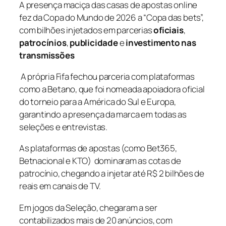
A presença maciça das casas de apostas online
fez da Copa do Mundo de 2026 a “Copa das bets”,
com bilhões injetados em parcerias
oficiais
,
patrocínios
,
publicidade
e
investimento nas
transmissões
A própria Fifa fechou parceria com plataformas
como a Betano, que foi nomeada apoiadora oficial
do torneio para a América do Sul e Europa,
garantindo a presença da marca em todas as
seleções e entrevistas.
As plataformas de apostas (como
Bet365
,
Betnacional
e
KTO
) dominaram as cotas de
patrocínio, chegando a injetar até R$ 2 bilhões de
reais em canais de TV.
Em jogos da Seleção, chegaram a ser
contabilizados mais de 20 anúncios, com