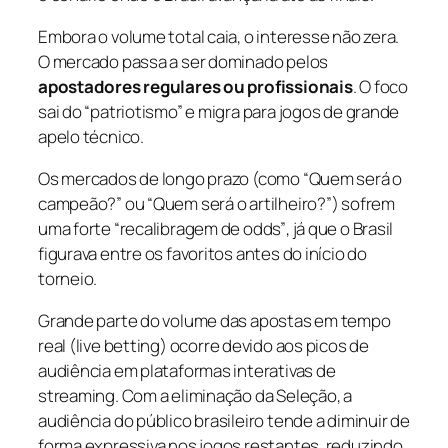
Embora o volume total caia, o interesse não zera.
O mercado passa a ser dominado pelos
apostadores regulares ou profissionais
. O foco
sai do “patriotismo” e migra para jogos de grande
apelo técnico.
Os mercados de longo prazo (como
“Quem será o
campeão?”
ou
“Quem será o artilheiro?”
) sofrem
uma forte “recalibragem de
odds”
, já que o Brasil
figurava entre os favoritos antes do início do
torneio.
Grande parte do volume das apostas em tempo
real (
live betting
) ocorre devido aos picos de
audiência em plataformas interativas de
streaming. Com a eliminação da Seleção, a
audiência do público brasileiro tende a diminuir de
forma expressiva nos jogos restantes, reduzindo