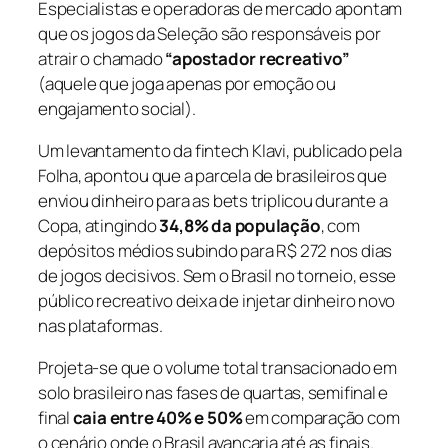
Especialistas e operadoras de mercado apontam
que os jogos da Seleção são responsáveis por
atrair o chamado
“apostador recreativo”
(aquele que joga apenas por emoção ou
engajamento social).
Um levantamento da fintech Klavi, publicado pela
Folha, apontou que a parcela de brasileiros que
enviou dinheiro para as
bets
triplicou durante a
Copa, atingindo
34,8% da população
, com
depósitos médios subindo para R$ 272 nos dias
de jogos decisivos. Sem o Brasil no torneio, esse
público recreativo deixa de injetar dinheiro novo
nas plataformas.
Projeta-se que o volume total transacionado em
solo brasileiro nas fases de quartas, semifinal e
final
caia entre 40% e 50%
em comparação com
o cenário onde o Brasil avançaria até as finais.