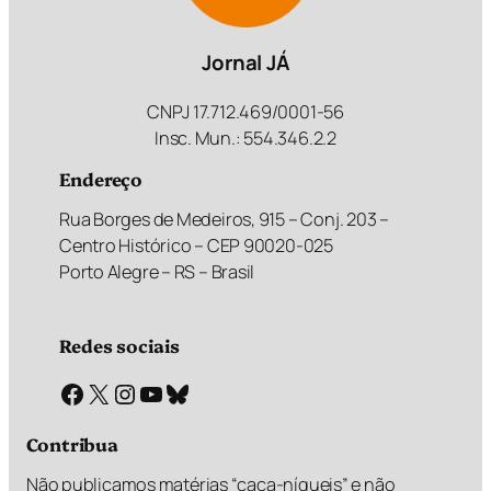
Jornal JÁ
CNPJ 17.712.469/0001-56
Insc. Mun.: 554.346.2.2
Endereço
Rua Borges de Medeiros, 915 – Conj. 203 –
Centro Histórico – CEP 90020-025
Porto Alegre – RS – Brasil
Redes sociais
Facebook
X
Instagram
Youtube
Bluesky
Contribua
Não publicamos matérias “caça-níqueis” e não