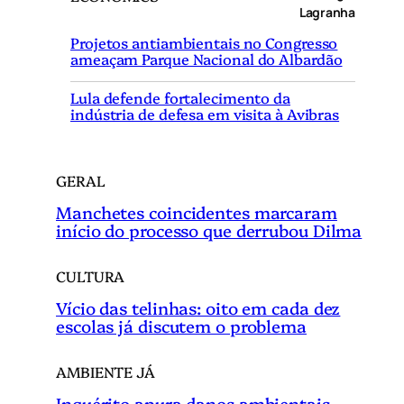
u
Lagranha
i
Projetos antiambientais no Congresso
s
ameaçam Parque Nacional do Albardão
a
r
Lula defende fortalecimento da
indústria de defesa em visita à Avibras
GERAL
Manchetes coincidentes marcaram
início do processo que derrubou Dilma
CULTURA
Vício das telinhas: oito em cada dez
escolas já discutem o problema
AMBIENTE JÁ
Inquérito apura danos ambientais