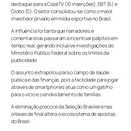
destaque para a CazéTV (10 inserções), SBT (6) e
Globo (5). O setor consolidou-se como o maior
investidor privado em mídia esportiva no Brasil.
A influência foi tanta que narradores e
comentaristas passaram a incentivar palpites em
tempo real, gerando inclusive investigações do
Ministério Público Federal sobre os limites da
publicidade.
O assunto extrapolou para o campo da saúde
pública e das finanças, pois a facilidade para jogar
através de
smartphones
atua como um gatilho
para o vício e o endividamento de famílias.
A eliminação precoce da Seleção Brasileira nas
oitavas de final altera o ecossistema de apostas
do Brasil.