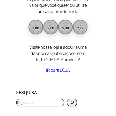
valor que você quiser ou utilize
um valor pré-definido
R$
R$
R$
R$
1,00
2,00
5,00
?,??
Visite nossa loja e adquira uma
das nossas publicações, com
frete GRÁTIS. Aproveite!
IR para LOJA
PESQUISA
P
e
s