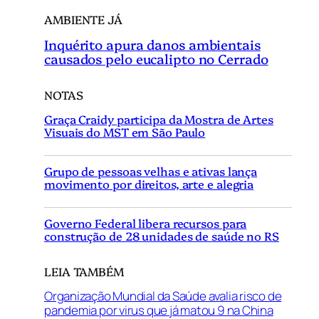
AMBIENTE JÁ
Inquérito apura danos ambientais
causados pelo eucalipto no Cerrado
NOTAS
Graça Craidy participa da Mostra de Artes
Visuais do MST em São Paulo
Grupo de pessoas velhas e ativas lança
movimento por direitos, arte e alegria
Governo Federal libera recursos para
construção de 28 unidades de saúde no RS
LEIA TAMBÉM
Organização Mundial da Saúde avalia risco de
pandemia por virus que já matou 9 na China