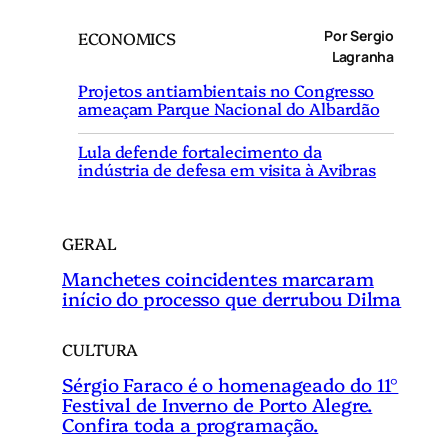
q
Por Sergio
ECONOMICS
u
Lagranha
i
Projetos antiambientais no Congresso
s
ameaçam Parque Nacional do Albardão
a
r
Lula defende fortalecimento da
indústria de defesa em visita à Avibras
GERAL
Manchetes coincidentes marcaram
início do processo que derrubou Dilma
CULTURA
Sérgio Faraco é o homenageado do 11°
Festival de Inverno de Porto Alegre.
Confira toda a programação.