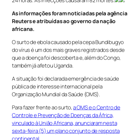
24 horas. As infecções causaram 82 mortes.
As informações foram noticiadas pela agência
Reuters e atribuídas ao governo da nação
africana.
O surto de ebola causado pela cepa Bundibugyo
do vírus é um dos mais graves registrados desde
que a doença foi descoberta e, além do Congo,
também já afetou Uganda.
A situação foi declarada emergência de saúde
pública de interesse internacional pela
Organização Mundial da Saúde (OMS).
Para fazer frente ao surto,
a OMS e o Centro de
Controle e Prevenção de Doenças da África,
vinculado à União Africana, anunciaram nesta
sexta-feira (5) um plano conjunto de resposta
continental
.