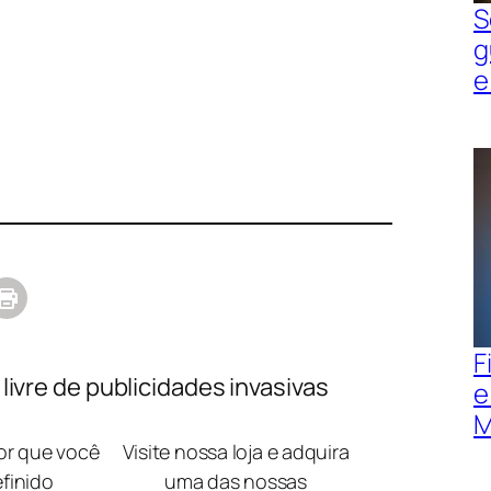
S
g
e
F
ivre de publicidades invasivas
e
M
lor que você
Visite nossa loja e adquira
efinido
uma das nossas