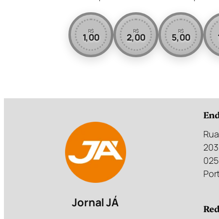
R$
R$
R$
1,00
2,00
5,00
End
Rua
203
025
Port
Jornal JÁ
Red