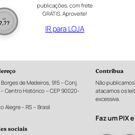
publicações, com frete
GRÁTIS. Aproveite!
R$
?,??
IR para LOJA
ereço
Contribua
 Borges de Medeiros, 915 – Conj.
Não publicamos 
 – Centro Histórico – CEP 90020-
atacamos os lei
excessiva.
o Alegre – RS – Brasil
Faz um PIX e 
es sociais