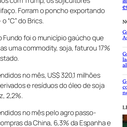
dos com Trump, os sojicultores
e
ifaço. Forram o poncho exportando
o “C” do Brics.
N
G
 Fundo foi o município gaúcho que
A
as uma commodity, soja, faturou 17%
G
stado.
l
a
ndidos no mês, US$ 320,1 milhões
G
erivados e resíduos do óleo de soja
c
n
z, 2,2%.
L
endidos no mês pelo agro passo-
compras da China, 6,3% da Espanha e