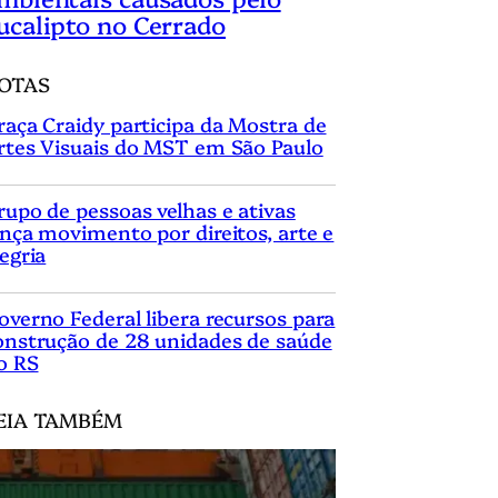
ucalipto no Cerrado
OTAS
raça Craidy participa da Mostra de
rtes Visuais do MST em São Paulo
rupo de pessoas velhas e ativas
ança movimento por direitos, arte e
legria
overno Federal libera recursos para
onstrução de 28 unidades de saúde
o RS
EIA TAMBÉM