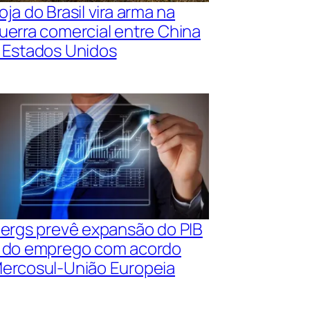
oja do Brasil vira arma na
uerra comercial entre China
 Estados Unidos
iergs prevê expansão do PIB
 do emprego com acordo
ercosul-União Europeia