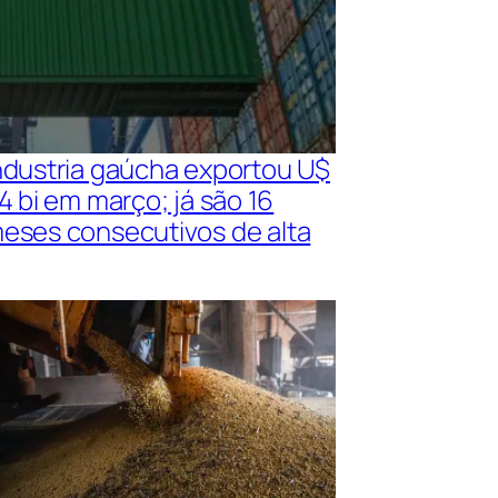
ndustria gaúcha exportou U$
,4 bi em março; já são 16
eses consecutivos de alta