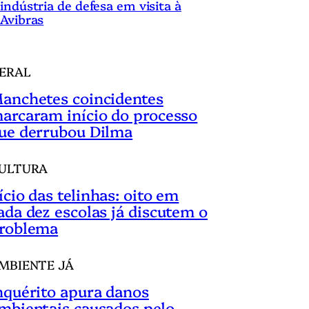
indústria de defesa em visita à
Avibras
ERAL
anchetes coincidentes
arcaram início do processo
ue derrubou Dilma
ULTURA
ício das telinhas: oito em
ada dez escolas já discutem o
roblema
MBIENTE JÁ
nquérito apura danos
mbientais causados pelo