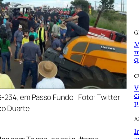
a
r
G
M
m
q
C
V
c
-234, em Passo Fundo | Foto: Twitter
p
ko Duarte
A
I
a