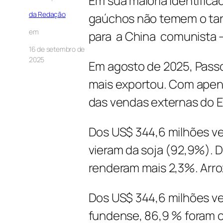
Em sua maioria identifica
da Redação
gaúchos não temem o tar
em
para a China comunista – 
16 de setembro de
2025
Em agosto de 2025, Passo
mais exportou. Com apen
das vendas externas do E
Dos US$ 344,6 milhões ve
vieram da soja (92,9%). D
renderam mais 2,3%. Arro
Dos US$ 344,6 milhões v
fundense, 86,9 % foram 